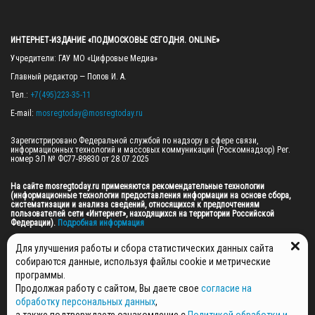
ИНТЕРНЕТ-ИЗДАНИЕ «ПОДМОСКОВЬЕ СЕГОДНЯ. ONLINE»
Учредители: ГАУ МО «Цифровые Медиа»

Главный редактор — Попов И. А.

Тел.: 
+7(495)223-35-11
E-mail: 
mosregtoday@mosregtoday.ru
Зарегистрировано Федеральной службой по надзору в сфере связи, 
информационных технологий и массовых коммуникаций (Роскомнадзор) Рег. 
номер ЭЛ № ФС77-89830 от 28.07.2025

На сайте mosregtoday.ru применяются рекомендательные технологии 
(информационные технологии предоставления информации на основе сбора, 
систематизации и анализа сведений, относящихся к предпочтениям 
пользователей сети «Интернет», находящихся на территории Российской 
Федерации).
 Подробная информация
© 2026 ПРАВА НА ВСЕ МАТЕРИАЛЫ САЙТА ПРИНАДЛЕЖАТ ГАУ МО "ЦИФРОВЫЕ 
Для улучшения работы и сбора статистических данных сайта
МЕДИА" (ОГРН: 1255000059467).
собираются данные, используя файлы cookie и метрические
программы.
Продолжая работу с сайтом, Вы даете свое
согласие на
ПОЛИТИКА ОБРАБОТКИ И ЗАЩИТЫ ПЕРСОНАЛЬНЫХ ДАННЫХ
обработку персональных данных
,
НОВОСТИ