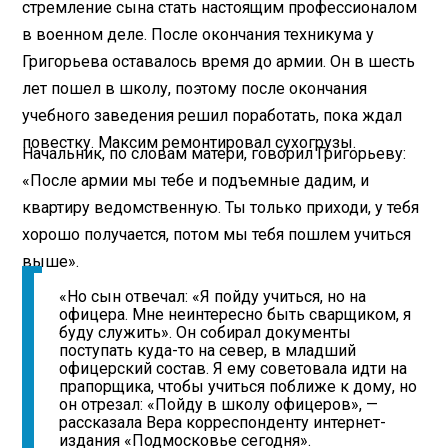
стремление сына стать настоящим профессионалом
в военном деле. После окончания техникума у
Григорьева оставалось время до армии. Он в шесть
лет пошел в школу, поэтому после окончания
учебного заведения решил поработать, пока ждал
повестку. Максим ремонтировал сухогрузы.
Начальник, по словам матери, говорил Григорьеву:
«После армии мы тебе и подъемные дадим, и
квартиру ведомственную. Ты только приходи, у тебя
хорошо получается, потом мы тебя пошлем учиться
выше».
«Но сын отвечал: «Я пойду учиться, но на
офицера. Мне неинтересно быть сварщиком, я
буду служить». Он собирал документы
поступать куда-то на север, в младший
офицерский состав. Я ему советовала идти на
прапорщика, чтобы учиться поближе к дому, но
он отрезал: «Пойду в школу офицеров», —
рассказала Вера корреспонденту интернет-
издания «Подмосковье сегодня».