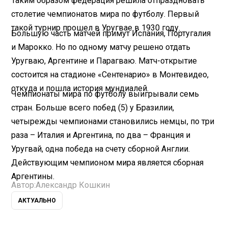
Таким образом федерация решила отпраздновать
столетие чемпионатов мира по футболу. Первый
такой турнир прошел в Уругвае в 1930 году.
Большую часть матчей примут Испания, Португалия
и Марокко. Но по одному матчу решено отдать
Уругваю, Аргентине и Парагваю. Матч-открытие
состоится на стадионе «Сентенарио» в Монтевидео,
откуда и пошла история мундиалей.
Чемпионаты мира по футболу выигрывали семь
стран. Больше всего побед (5) у Бразилии,
четырежды чемпионами становились немцы, по три
раза – Италия и Аргентина, по два – Франция и
Уругвай, одна победа на счету сборной Англии.
Действующим чемпионом мира является сборная
Аргентины.
Автор:
Александр Кошкин
АКТУАЛЬНО