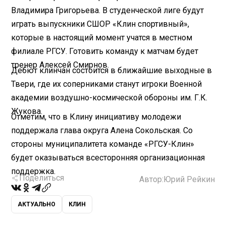
Владимира Григорьева. В студенческой лиге будут
играть выпускники СШОР «Клин спортивный»,
которые в настоящий момент учатся в местном
филиале РГСУ. Готовить команду к матчам будет
тренер Алексей Смирнов.
Дебют клинчан состоится в ближайшие выходные в
Твери, где их соперниками станут игроки Военной
академии воздушно-космической обороны им. Г.К.
Жукова.
Отметим, что в Клину инициативу молодежи
поддержала глава округа Алена Сокольская. Со
стороны муниципалитета команде «РГСУ-Клин»
будет оказываться всесторонняя организационная
поддержка.
Поделиться
Автор:
Юрий Рейкин
АКТУАЛЬНО
КЛИН