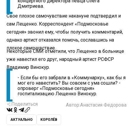
концертного директора певца Олега
Дмитриева.
Свое плохое самочувствие накануне подтвердил и
сам Лещенко. Корреспондент «Подмосковье
сегодня» звонил ему, чтобы получить комментарий,
однако артист отказался помочь, сославшись на
плохое самочувствие.
Некоторые СМИ отметили, что Лещенко в больнице
уже навестил его друг, народный артист РСФСР
Владимир Винокур.
- Если бы его забрали в «Коммунарку», как бы я
мог его навестить? Вы совсем с ума сошли? -
опроверг «Подмосковье сегодня»
госпитализацию Лещенко Винокур.
Поделиться
Автор:
Анастасия Федорова
АКТУАЛЬНО
КОРОЛЁВ