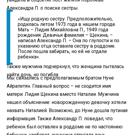
Александра П. о поиске сестры.
«Ищу родную сестру. Предположительно,
родилась летом 1973 года в нашем городе.
Мать – Лидия Михайловна П., 1949 года
рождения. Девичья фамилия – Щекина, –
написал Александр П. – Она по глупости и по
указанию отца оставила сестру в роддоме.
После пошла забирать, но ей не отдали
ребенка».
Также мужчина подчеркнул, что женщина пыталась
найти дочь, но погибла.
Мы связались с предполагаемым братом Нуне
Айрапетян. Главный вопрос – не сходится имя
матери: Лидия Щекина вместо Наталии. Мужчина
нашел объяснение: новорожденную девочку хотели
назвать Наталией. Возможно, до Нуне дошла путаная
информация. Также Александр П. поведал, что
ребенок был оставлен в роддоме не по настоянию
бабушки, наоборот, женщина отругала дочь.