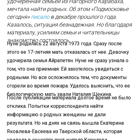
удочеренная семьей из Нагорного Карабаха,
мечтала найти родных. Об этом «Подмосковье
сегодня»
писало
в декабре прошлого года.
Казалось, ситуация безнадежная. Но благодаря
материалу, усилиям семьи и читательницы
знакомство состоялось.
Нуне родилась 22 августа 1973 года. Сразу после
этого ее 17-летняя мать отказалась от нее. Девочку
удочерила семья Айрапетян. Нуне не сразу узнала о
том, что она приемная. Ей захотелось увидеться с
родными. Но все осложнялось тем, что документы
сгорели во время пожара. Удалось выяснить, что ее
биологическую мать звали Наталия Щекина.
После публикации материала долгое время не было
отклика. Попытки корреспондента найти
информацию о родных женщины не дали
результата. Но на днях на связь вышла Екатерина
Яковлева-Евсеева из Тверской области, которая
увидела в соцсетях пост жителя Королева