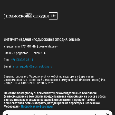
18+
ИНТЕРНЕТ-ИЗДАНИЕ «ПОДМОСКОВЬЕ СЕГОДНЯ. ONLINE»
Учредители: ГАУ МО «Цифровые Медиа»

Главный редактор — Попов И. А.

Тел.: 
+7(495)223-35-11
E-mail: 
mosregtoday@mosregtoday.ru
Зарегистрировано Федеральной службой по надзору в сфере связи, 
информационных технологий и массовых коммуникаций (Роскомнадзор) Рег. 
номер ЭЛ № ФС77-89830 от 28.07.2025

На сайте mosregtoday.ru применяются рекомендательные технологии 
(информационные технологии предоставления информации на основе сбора, 
систематизации и анализа сведений, относящихся к предпочтениям 
пользователей сети «Интернет», находящихся на территории Российской 
Федерации).
 Подробная информация
© 2026 ПРАВА НА ВСЕ МАТЕРИАЛЫ САЙТА ПРИНАДЛЕЖАТ ГАУ МО "ЦИФРОВЫЕ 