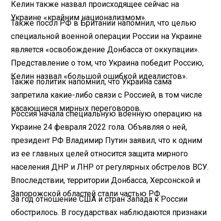
Келин также назвал происходящее сейчас на
Украине «крайним национализмом».
Также посол РФ в Британии напомнил, что целью
специальной военной операции России на Украине
является «освобождение Донбасса от оккупации».
Представление о том, что Украина победит Россию,
Келин назвал «большой ошибкой идеалистов».
Также политик напомнил, что Украина сама
запретила какие-либо связи с Россией, в том числе
касающиеся мирных переговоров.
Россия начала специальную военную операцию на
Украине 24 февраля 2022 гола. Объявляя о ней,
президент РФ Владимир Путин заявил, что к одним
из ее главных целей относится защита мирного
населения ДНР и ЛНР от регулярных обстрелов ВСУ.
Впоследствии, территории Донбасса, Херсонской и
Запорожской областей стали частью РФ.
За год отношение США и стран Запада к России
обострилось. В государствах наблюдаются признаки