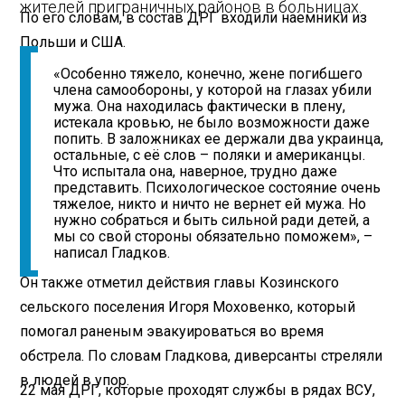
жителей приграничных районов в больницах.
По его словам, в состав ДРГ входили наемники из
Польши и США.
«Особенно тяжело, конечно, жене погибшего
члена самообороны, у которой на глазах убили
мужа. Она находилась фактически в плену,
истекала кровью, не было возможности даже
попить. В заложниках ее держали два украинца,
остальные, с её слов – поляки и американцы.
Что испытала она, наверное, трудно даже
представить. Психологическое состояние очень
тяжелое, никто и ничто не вернет ей мужа. Но
нужно собраться и быть сильной ради детей, а
мы со свой стороны обязательно поможем», –
написал Гладков.
Он также отметил действия главы Козинского
сельского поселения Игоря Моховенко, который
помогал раненым эвакуироваться во время
обстрела. По словам Гладкова, диверсанты стреляли
в людей в упор.
22 мая ДРГ, которые проходят службы в рядах ВСУ,