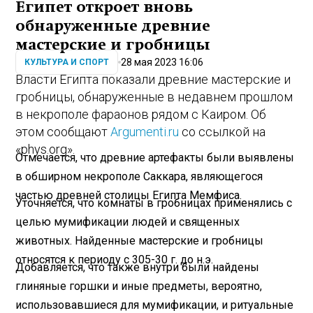
Египет откроет вновь
обнаруженные древние
мастерские и гробницы
28 мая 2023 16:06
КУЛЬТУРА И СПОРТ
Власти Египта показали древние мастерские и
гробницы, обнаруженные в недавнем прошлом
в некрополе фараонов рядом с Каиром. Об
этом сообщают
Argumenti.ru
со ссылкой на
«phys.org».
Отмечается, что древние артефакты были выявлены
в обширном некрополе Саккара, являющегося
частью древней столицы Египта Мемфиса.
Уточняется, что комнаты в гробницах применялись с
целью мумификации людей и священных
животных. Найденные мастерские и гробницы
относятся к периоду с 305-30 г. до н.э.
Добавляется, что также внутри были найдены
глиняные горшки и иные предметы, вероятно,
использовавшиеся для мумификации, и ритуальные