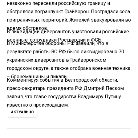
незаконно пересекли российскую границу и
обстреляли погранпункт Грайворон. Пострадали села
приграничных территорий. Жителей эвакуировали во
время обстрелов.
В ликвидации диверсантов участвовали российские
военные, сотрудники Росгвардии и ФСБ.
В Министерстве обороны РФ заявили, что в
результате работы ВС РФ было ликвидировано 70
украинских диверсантов в Грайворонском
городском округе, а также отобрана военная техника
– бронемашины и пикапы.
Комментируя события в Белгородской области,
пресс-секретарь президента РФ Дмитрий Песком
заявил, что главе государства Владимиру Путину
известно о происходящем.
АКТУАЛЬНО