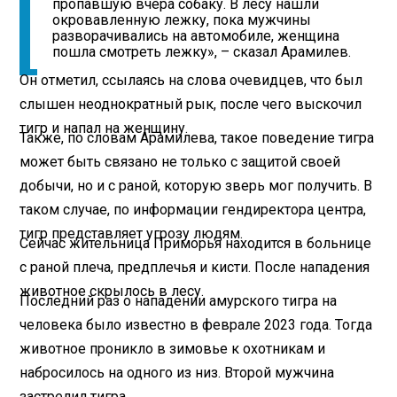
пропавшую вчера собаку. В лесу нашли
окровавленную лежку, пока мужчины
разворачивались на автомобиле, женщина
пошла смотреть лежку», – сказал Арамилев.
Он отметил, ссылаясь на слова очевидцев, что был
слышен неоднократный рык, после чего выскочил
тигр и напал на женщину.
Также, по словам Арамилева, такое поведение тигра
может быть связано не только с защитой своей
добычи, но и с раной, которую зверь мог получить. В
таком случае, по информации гендиректора центра,
тигр представляет угрозу людям.
Сейчас жительница Приморья находится в больнице
с раной плеча, предплечья и кисти. После нападения
животное скрылось в лесу.
Последний раз о нападении амурского тигра на
человека было известно в феврале 2023 года. Тогда
животное проникло в зимовье к охотникам и
набросилось на одного из низ. Второй мужчина
застрелил тигра.