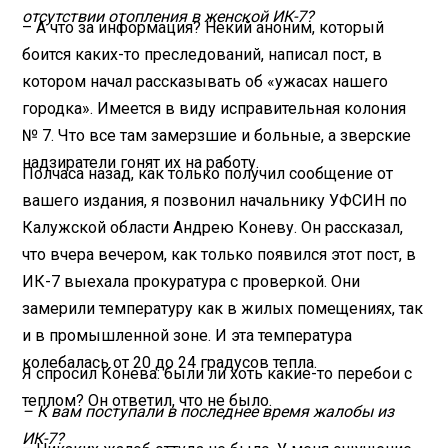
отсутствии отопления в женской ИК-7?
– А что за информация? Некий аноним, который
боится каких-то преследований, написал пост, в
котором начал рассказывать об «ужасах нашего
городка». Имеется в виду исправительная колония
№ 7. Что все там замерзшие и больные, а зверские
надзиратели гонят их на работу.
Полчаса назад, как только получил сообщение от
вашего издания, я позвонил начальнику УФСИН по
Калужской области Андрею Коневу. Он рассказал,
что вчера вечером, как только появился этот пост, в
ИК-7 выехала прокуратура с проверкой. Они
замерили температуру как в жилых помещениях, так
и в промышленной зоне. И эта температура
колебалась от 20 до 24 градусов тепла.
Я спросил Конева: были ли хоть какие-то перебои с
теплом? Он ответил, что не было.
– К вам поступали в последнее время жалобы из
ИК-7?