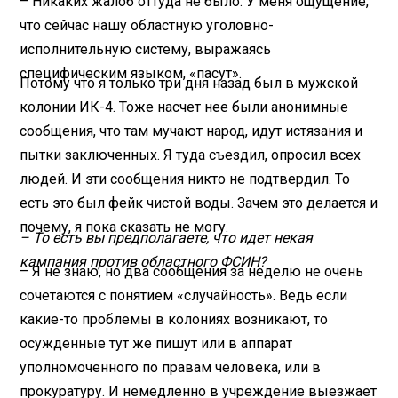
– Никаких жалоб оттуда не было. У меня ощущение,
что сейчас нашу областную уголовно-
исполнительную систему, выражаясь
специфическим языком, «пасут».
Потому что я только три дня назад был в мужской
колонии ИК-4. Тоже насчет нее были анонимные
сообщения, что там мучают народ, идут истязания и
пытки заключенных. Я туда съездил, опросил всех
людей. И эти сообщения никто не подтвердил. То
есть это был фейк чистой воды. Зачем это делается и
почему, я пока сказать не могу.
– То есть вы предполагаете, что идет некая
кампания против областного ФСИН?
– Я не знаю, но два сообщения за неделю не очень
сочетаются с понятием «случайность». Ведь если
какие-то проблемы в колониях возникают, то
осужденные тут же пишут или в аппарат
уполномоченного по правам человека, или в
прокуратуру. И немедленно в учреждение выезжает