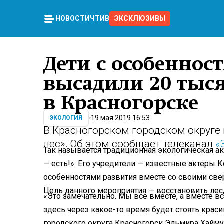
НОВОСТИ
ЧТИВО
ЭКСКЛЮЗИВЫ
Дети с особеннос
высадили 20 тыс
в Красногорске
19 мая 2019 16:53
ЭКОЛОГИЯ
В Красногорском городском округе
лес». Об этом сообщает телеканал
«
Так называется традиционная экологическая а
— есть!». Его учредители — известные актеры 
особенностями развития вместе со своими све
Цель данного мероприятия — восстановить лес
«Это замечательно. Мы все вместе, а вместе вс
здесь через какое-то время будет стоять крас
городского округа Красногорск Эльмира Хайму