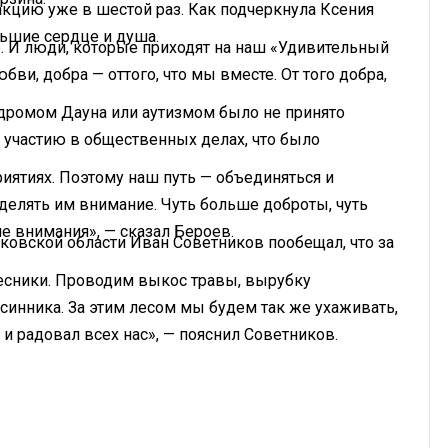
кцию уже в шестой раз. Как подчеркнула Ксения
льшие сердце и душа.
. И люди, которые приходят на наш «Удивительный
бви, добра — оттого, что мы вместе. От того добра,
индромом Дауна или аутизмом было не принято
к участию в общественных делах, что было
иятиях. Поэтому наш путь — объединяться и
уделять им внимание. Чуть больше доброты, чуть
е внимания», — сказал Бероев.
ковской области Иван Советников пообещал, что за
есники. Проводим выкос травы, вырубку
синника. За этим лесом мы будем так же ухаживать,
 и радовал всех нас», — пояснил Советников.