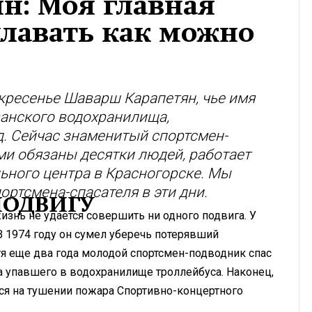
н: Моя главная
 плавать как можно
кресенье Шаварш Карапетян, чье имя
ванского водохранилища,
. Сейчас знаменитый спортсмен-
и обязаны десятки людей, работает
ьного центра в Красногорске. Мы
ортсмена-спасателя в эти дни.
ПОДВИГУ
нь не удается совершить ни одного подвига. У
 В 1974 году он сумел уберечь потерявший
тя еще два года молодой спортсмен-подводник спас
а упавшего в водохранилище троллейбуса. Наконец,
лся на тушении пожара Спортивно-концертного