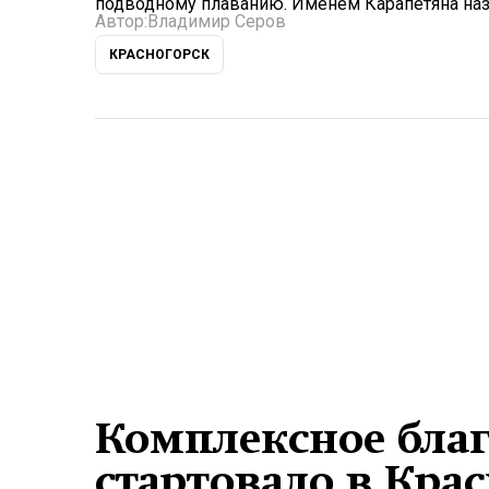
подводному плаванию. Именем Карапетяна назв
Автор:
Владимир Серов
КРАСНОГОРСК
Комплексное благ
стартовало в Кра