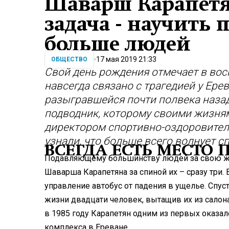
Шаварш Карапетя
задача - научить
больше людей
17 мая 2019 21:33
ОБЩЕСТВО
Свой день рождения отмечает в вос
навсегда связано с трагедией у Ере
разыгравшейся почти полвека назад
подводник, которому своими жизням
директором спортивно-оздоровител
узнали, что больше всего волнует сп
ВСЕГДА ЕСТЬ МЕСТО 
Подавляющему большинству людей за свою жиз
Шаварша Карапетяна за спиной их – сразу три.
управление автобус от падения в ущелье. Спус
жизни двадцати человек, вытащив их из салон
в 1985 году Карапетян одним из первых оказа
комплекса в Ереване.