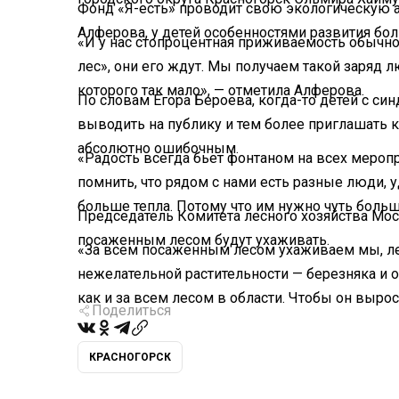
Фонд «Я-есть» проводит свою экологическую а
Алферова, у детей особенностями развития бо
«И у нас стопроцентная приживаемость обычно
лес», они его ждут. Мы получаем такой заряд лю
которого так мало», — отметила Алферова.
По словам Егора Бероева, когда-то детей с с
выводить на публику и тем более приглашать 
абсолютно ошибочным.
«Радость всегда бьет фонтаном на всех меропр
помнить, что рядом с нами есть разные люди, 
больше тепла. Потому что им нужно чуть больш
Председатель Комитета лесного хозяйства Мос
посаженным лесом будут ухаживать.
«За всем посаженным лесом ухаживаем мы, л
нежелательной растительности — березняка и о
как и за всем лесом в области. Чтобы он вырос
Поделиться
КРАСНОГОРСК