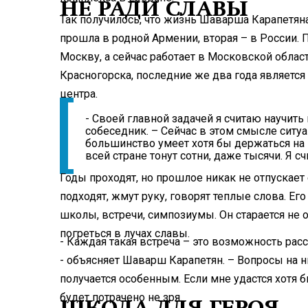
НЕ РАДИ СЛАВЫ
Так получилось, что жизнь Шаварша Карапетян
прошла в родной Армении, вторая – в России. 
Москву, а сейчас работает в Московской обла
Красногорска, последние же два года являетс
центра.
- Своей главной задачей я считаю научить
собеседник. – Сейчас в этом смысле ситу
большинство умеет хотя бы держаться на в
всей стране тонут сотни, даже тысячи. Я с
Годы проходят, но прошлое никак не отпускает 
подходят, жмут руку, говорят теплые слова. Е
школы, встречи, симпозиумы. Он старается не о
погреться в лучах славы.
- Каждая такая встреча – это возможность рас
- объясняет Шаварш Карапетян. – Вопросы на н
получается особенным. Если мне удастся хотя 
будет потрачено не зря.
ШКОЛА ДЛЯ ГЕРОЯ