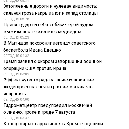
СЕГОДНЯ 05:34
Затопленные дороги и нулевая видимость:
сильная гроза накрыла юг и запад столицы
СЕГОДНЯ 05:26
Принял удар на себя: собака-герой чудом
выжила после схватки с медведем
СЕГОДНЯ 05:23
В Мытищах похоронят легенду советского
баскетбола Ивана Едешко
СЕГОДНЯ 04:32
Трамп заявил о скором завершении военной
операции США против Ирана
СЕГОДНЯ 04:02
Эффект чуткого радара: почему пожилые
люди просыпаются на рассвете и как это
исправить
СЕГОДНЯ 04:00
Гидрометцентр предупредил москвичей
о ливнях, грозе и граде 7 августа
СЕГОДНЯ 03:32
Конец старых нарративов: в Кремле оценили