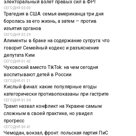
электоральный взлет правых сил в ФРГ
СЕГОДНЯ 03:00
Трагедия в США: семья американца три дня
боролась за его жизнь, а затем — против
изъятия органов
СЕГОДНЯ 02:29
Алименты в браке на содержание супруга: что
говорит Семейный кодекс и разъяснения
депутата Ким
СЕГОДНЯ 01:42
Чуковский вместо TikTok: на чем сегодня
воспитывают детей в России
СЕГОДНЯ 01:21
Кислый финал: какие популярные ягоды
категорически противопоказаны при гастрите
СЕГОДНЯ 01:04
Трамп назвал конфликт на Украине самым
сложным в своей практике, но увидел
прогресс
СЕГОДНЯ 00:41
Чемодан, вокзал, фронт: польская партия ПиС