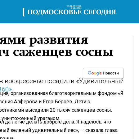
тями развития
яч саженцев сосны
 в воскресенье посадили «Удивительный
360»
.
кция, организованная благотворительным фондом «Я
Ксения Алферова и Егор Бероев. Дети с
рстниками высадили 20 тысяч саженцев сосны.
, уничтоженный ураганом.
егда легче делать добрые дела. Я надеюсь, что
ивый зеленый удивительный лес», — сказала глава
рзина.