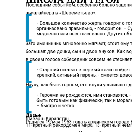
Последним событием, особенно больно зацепив
авиалайнера в «Шереметьево».
- Большое количество жертв говорит о то
организовано правильно, - говорит он. – 
медленно или несогласованно. Других объ
Зато именинник мгновенно мягчает, стоит ему т
большая: две дочки, сын и двое внуков. Как в
в своем голосе собеседник совсем не стесняет
- Старший осенью в первый класс пойдет.
крепкий, активный парень, - смеется дово
Науку, как быть героем, его внуки усваивают 
- Героями не рождаются, ими становятся, 
быть готовым как физически, так и морал
– быстро и четко.
Досье
Шаварш Карапетян
Родился 19 мая 1953 года в армянском городе 
11-кратный рекордсмен мира, 13-кратный чем