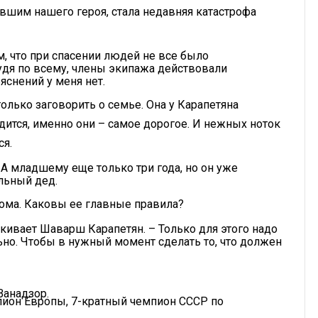
шим нашего героя, стала недавняя катастрофа
м, что при спасении людей не все было
Судя по всему, члены экипажа действовали
яснений у меня нет.
олько заговорить о семье. Она у Карапетяна
одится, именно они – самое дорогое. И нежных ноток
ся.
 А младшему еще только три года, но он уже
льный дед.
дома. Каковы ее главные правила?
- кивает Шаварш Карапетян. – Только для этого надо
ьно. Чтобы в нужный момент сделать то, что должен
Ванадзор.
пион Европы, 7-кратный чемпион СССР по