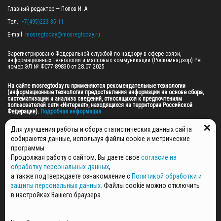
Главный редактор — Попов И. А.

Тел.: 
+7(495)223-35-11
E-mail: 
mosregtoday@mosregtoday.ru
Зарегистрировано Федеральной службой по надзору в сфере связи, 
информационных технологий и массовых коммуникаций (Роскомнадзор) Рег. 
номер ЭЛ № ФС77-89830 от 28.07.2025

На сайте mosregtoday.ru применяются рекомендательные технологии 
(информационные технологии предоставления информации на основе сбора, 
систематизации и анализа сведений, относящихся к предпочтениям 
пользователей сети «Интернет», находящихся на территории Российской 
Федерации).
 Подробная информация
© 2026 ПРАВА НА ВСЕ МАТЕРИАЛЫ САЙТА ПРИНАДЛЕЖАТ ГАУ МО "ЦИФРОВЫЕ 
Для улучшения работы и сбора статистических данных сайта
МЕДИА" (ОГРН: 1255000059467).
собираются данные, используя файлы cookie и метрические
программы.
Продолжая работу с сайтом, Вы даете свое
согласие на
ПОЛИТИКА ОБРАБОТКИ И ЗАЩИТЫ ПЕРСОНАЛЬНЫХ ДАННЫХ
обработку персональных данных
,
НОВОСТИ
а также подтверждаете ознакомление с
Политикой обработки и
ГАЗЕТЫ
защиты персональных данных
. Файлы cookie можно отключить
РЕКЛАМОДАТЕЛЯМ
в настройках Вашего браузера.
КОНТАКТНАЯ ИНФОРМАЦИЯ
О РЕДАКЦИИ