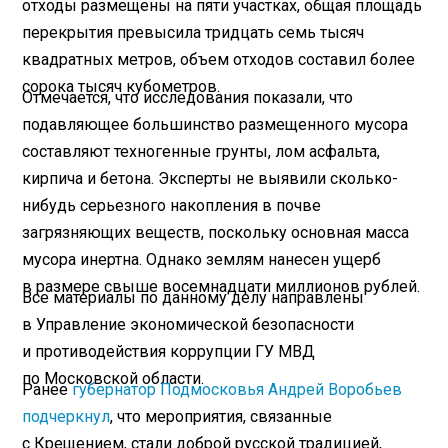
отходы размещены на пяти участках, общая площадь
перекрытия превысила тридцать семь тысяч
квадратных метров, объем отходов составил более
сорока тысяч кубометров.
Отмечается, что исследования показали, что
подавляющее большинство размещенного мусора
составляют техногенные грунты, лом асфальта,
кирпича и бетона. Эксперты не выявили сколько-
нибудь серьезного накопления в почве
загрязняющих веществ, поскольку основная масса
мусора инертна. Однако землям нанесен ущерб
в размере свыше восемнадцати миллионов рублей.
Все материалы по данному делу направлены
в Управление экономической безопасности
и противодействия коррупции ГУ МВД
по Московской области.
Ранее
губернатор Подмосковья Андрей Воробьев
подчеркнул
, что мероприятия, связанные
с Крещением, стали доброй русской традицией,