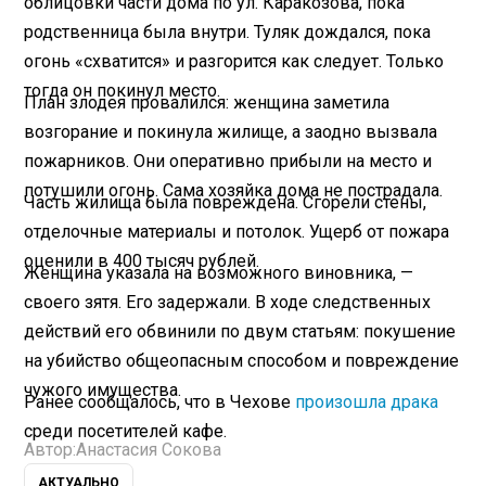
облицовки части дома по ул. Каракозова, пока
родственница была внутри. Туляк дождался, пока
огонь «схватится» и разгорится как следует. Только
тогда он покинул место.
План злодея провалился: женщина заметила
возгорание и покинула жилище, а заодно вызвала
пожарников. Они оперативно прибыли на место и
потушили огонь. Сама хозяйка дома не пострадала.
Часть жилища была повреждена. Сгорели стены,
отделочные материалы и потолок. Ущерб от пожара
оценили в 400 тысяч рублей.
Женщина указала на возможного виновника, —
своего зятя. Его задержали. В ходе следственных
действий его обвинили по двум статьям: покушение
на убийство общеопасным способом и повреждение
чужого имущества.
Ранее сообщалось, что в Чехове
произошла драка
среди посетителей кафе.
Автор:
Анастасия Сокова
АКТУАЛЬНО