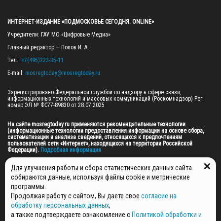
ИНТЕРНЕТ-ИЗДАНИЕ «ПОДМОСКОВЬЕ СЕГОДНЯ. ONLINE»
Учредители: ГАУ МО «Цифровые Медиа»

Главный редактор — Попов И. А.

Тел.: 
+7(495)223-35-11
E-mail: 
mosregtoday@mosregtoday.ru
Зарегистрировано Федеральной службой по надзору в сфере связи, 
информационных технологий и массовых коммуникаций (Роскомнадзор) Рег. 
номер ЭЛ № ФС77-89830 от 28.07.2025

На сайте mosregtoday.ru применяются рекомендательные технологии 
(информационные технологии предоставления информации на основе сбора, 
систематизации и анализа сведений, относящихся к предпочтениям 
пользователей сети «Интернет», находящихся на территории Российской 
Федерации).
 Подробная информация
© 2026 ПРАВА НА ВСЕ МАТЕРИАЛЫ САЙТА ПРИНАДЛЕЖАТ ГАУ МО "ЦИФРОВЫЕ 
Для улучшения работы и сбора статистических данных сайта
МЕДИА" (ОГРН: 1255000059467).
собираются данные, используя файлы cookie и метрические
программы.
Продолжая работу с сайтом, Вы даете свое
согласие на
ПОЛИТИКА ОБРАБОТКИ И ЗАЩИТЫ ПЕРСОНАЛЬНЫХ ДАННЫХ
обработку персональных данных
,
НОВОСТИ
а также подтверждаете ознакомление с
Политикой обработки и