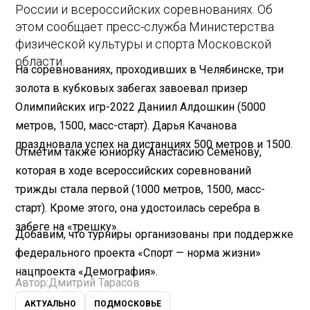
России и всероссийских соревнованиях. Об
этом сообщает пресс-служба Министерства
физической культуры и спорта Московской
области.
На соревнованиях, проходивших в Челябинске, три
золота в кубковых забегах завоевал призер
Олимпийских игр-2022 Даниил Алдошкин (5000
метров, 1500, масс-старт). Дарья Качанова
праздновала успех на дистанциях 500 метров и 1500.
Отметим также юниорку Анастасию Семенову,
которая в ходе всероссийских соревнований
трижды стала первой (1000 метров, 1500, масс-
старт). Кроме этого, она удостоилась серебра в
забеге на «трешку».
Добавим, что турниры организованы при поддержке
федерального проекта «Спорт — норма жизни»
нацпроекта «Демография».
Автор:
Дмитрий Тарасов
АКТУАЛЬНО
ПОДМОСКОВЬЕ