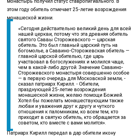
монастырь получил статус ставропигиального. В
этом году обитель отмечает 25-летие возрождения
монашеской жизни.
«Сегодня действительно великий день для всей
нашей церкви, потому что эта древняя обитель
святого Саввы Сторожевского — царская
обитель. Это был главный царский путь на
богомолье, а Саввино-Сторожевская обитель —
главной царской обителью, где царь
участвовал в богослужениях и молился чаще,
чем в какой-либо другой. Значение Саввино-
Сторожевского монастыря совершенно особое
— в первую очередь для Московской земли, -
сказал патриарх Кирилл. - Обители,
празднующей 25-летие возрождения
монашеской жизни, желаю помощи Божией.
Хотел бы пожелать монашествующим также
любви и уважения друг к другу и чуткого
отношения к паломникам, ко всем тем, кто
приходит в святую обитель, кто обращается за
советом, кто вместе с вами молится».
Патриарх Кирилл передал в дар обители икону