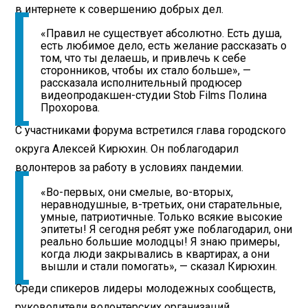
в интернете к совершению добрых дел.
«Правил не существует абсолютно. Есть душа,
есть любимое дело, есть желание рассказать о
том, что ты делаешь, и привлечь к себе
сторонников, чтобы их стало больше», —
рассказала исполнительный продюсер
видеопродакшен-студии Stob Films Полина
Прохорова.
С участниками форума встретился глава городского
округа Алексей Кирюхин. Он поблагодарил
волонтеров за работу в условиях пандемии.
«Во-первых, они смелые, во-вторых,
неравнодушные, в-третьих, они старательные,
умные, патриотичные. Только всякие высокие
эпитеты! Я сегодня ребят уже поблагодарил, они
реально большие молодцы! Я знаю примеры,
когда люди закрывались в квартирах, а они
вышли и стали помогать», — сказал Кирюхин.
Среди спикеров лидеры молодежных сообществ,
руководители волонтерских организаций,