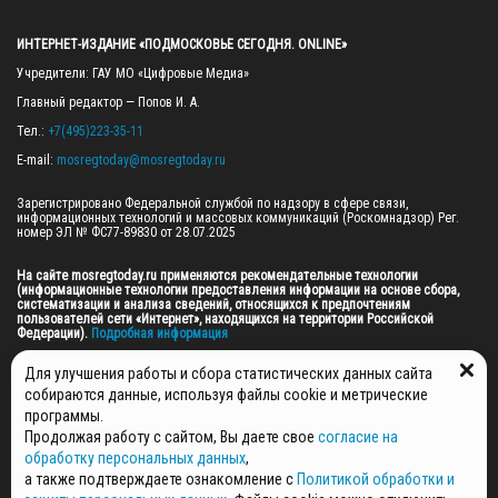
ИНТЕРНЕТ-ИЗДАНИЕ «ПОДМОСКОВЬЕ СЕГОДНЯ. ONLINE»
Учредители: ГАУ МО «Цифровые Медиа»

Главный редактор — Попов И. А.

Тел.: 
+7(495)223-35-11
E-mail: 
mosregtoday@mosregtoday.ru
Зарегистрировано Федеральной службой по надзору в сфере связи, 
информационных технологий и массовых коммуникаций (Роскомнадзор) Рег. 
номер ЭЛ № ФС77-89830 от 28.07.2025

На сайте mosregtoday.ru применяются рекомендательные технологии 
(информационные технологии предоставления информации на основе сбора, 
систематизации и анализа сведений, относящихся к предпочтениям 
пользователей сети «Интернет», находящихся на территории Российской 
Федерации).
 Подробная информация
© 2026 ПРАВА НА ВСЕ МАТЕРИАЛЫ САЙТА ПРИНАДЛЕЖАТ ГАУ МО "ЦИФРОВЫЕ 
Для улучшения работы и сбора статистических данных сайта
МЕДИА" (ОГРН: 1255000059467).
собираются данные, используя файлы cookie и метрические
программы.
Продолжая работу с сайтом, Вы даете свое
согласие на
ПОЛИТИКА ОБРАБОТКИ И ЗАЩИТЫ ПЕРСОНАЛЬНЫХ ДАННЫХ
обработку персональных данных
,
НОВОСТИ
а также подтверждаете ознакомление с
Политикой обработки и
ГАЗЕТЫ