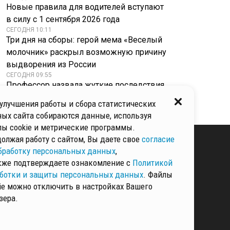
Новые правила для водителей вступают
в силу с 1 сентября 2026 года
СЕГОДНЯ 10:11
Три дня на сборы: герой мема «Веселый
молочник» раскрыл возможную причину
выдворения из России
СЕГОДНЯ 09:55
Профессор назвала жуткие последствия
похудения «Оземпика» через 20 лет
улучшения работы и сбора статистических
ых сайта собираются данные, используя
ы cookie и метрические программы.
олжая работу с сайтом, Вы даете свое
согласие
бработку персональных данных
,
кже подтверждаете ознакомление с
Политикой
КИ И ЗАЩИТЫ
ННЫХ
ботки и защиты персональных данных
. Файлы
ie можно отключить в настройках Вашего
зера.
РМАЦИЯ