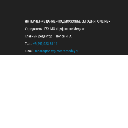
ИНТЕРНЕТ-ИЗДАНИЕ «ПОДМОСКОВЬЕ СЕГОДНЯ. ONLINE»
Учредители: ГАУ МО «Цифровые Медиа»

Главный редактор — Попов И. А.

Тел.: 
+7(495)223-35-11
E-mail: 
mosregtoday@mosregtoday.ru
Зарегистрировано Федеральной службой по надзору в сфере связи, 
информационных технологий и массовых коммуникаций 
(Роскомнадзор) Рег. номер ЭЛ № ФС77-89830 от 28.07.2025

На сайте mosregtoday.ru применяются рекомендательные технологии 
(информационные технологии предоставления информации на основе
сбора, систематизации и анализа сведений, относящихся к 
предпочтениям пользователей сети «Интернет», находящихся на 
территории Российской Федерации).
 Подробная информация
© 2026 ПРАВА НА ВСЕ МАТЕРИАЛЫ САЙТА ПРИНАДЛЕЖАТ ГАУ МО 
"ЦИФРОВЫЕ МЕДИА" (ОГРН: 1255000059467).