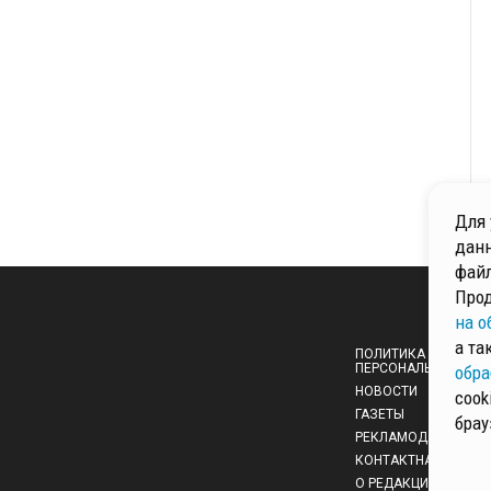
Для 
данн
файл
Прод
на о
а та
ПОЛИТИКА ОБРАБОТ
ПЕРСОНАЛЬНЫХ ДА
обра
НОВОСТИ
cook
ГАЗЕТЫ
брау
РЕКЛАМОДАТЕЛЯМ
КОНТАКТНАЯ ИНФО
О РЕДАКЦИИ