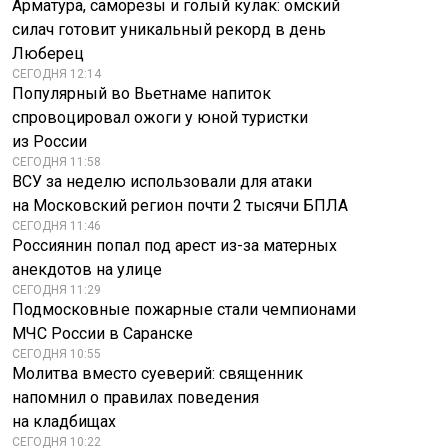
Арматура, саморезы и голый кулак: омский
силач готовит уникальный рекорд в день
Люберец
СЕГОДНЯ 12:14
Популярный во Вьетнаме напиток
спровоцировал ожоги у юной туристки
из России
СЕГОДНЯ 11:58
ВСУ за неделю использовали для атаки
на Московский регион почти 2 тысячи БПЛА
СЕГОДНЯ 11:46
Россиянин попал под арест из-за матерных
анекдотов на улице
СЕГОДНЯ 11:29
Подмосковные пожарные стали чемпионами
МЧС России в Саранске
СЕГОДНЯ 10:55
Молитва вместо суеверий: священник
напомнил о правилах поведения
на кладбищах
СЕГОДНЯ 10:22