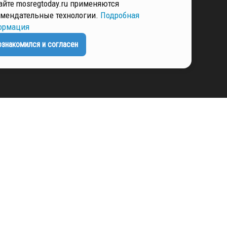
айте mosregtoday.ru применяются
мендательные технологии.
Подробная
ормация
ЕНЦИАЛЬНОСТИ
ознакомился и согласен