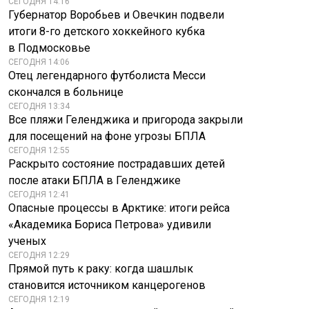
СЕГОДНЯ 14:16
Губернатор Воробьев и Овечкин подвели
итоги 8-го детского хоккейного кубка
в Подмосковье
СЕГОДНЯ 14:06
Отец легендарного футболиста Месси
скончался в больнице
СЕГОДНЯ 13:34
Все пляжи Геленджика и пригорода закрыли
для посещений на фоне угрозы БПЛА
СЕГОДНЯ 12:55
Раскрыто состояние пострадавших детей
после атаки БПЛА в Геленджике
СЕГОДНЯ 12:41
Опасные процессы в Арктике: итоги рейса
«Академика Бориса Петрова» удивили
ученых
СЕГОДНЯ 12:29
Прямой путь к раку: когда шашлык
становится источником канцерогенов
СЕГОДНЯ 12:19