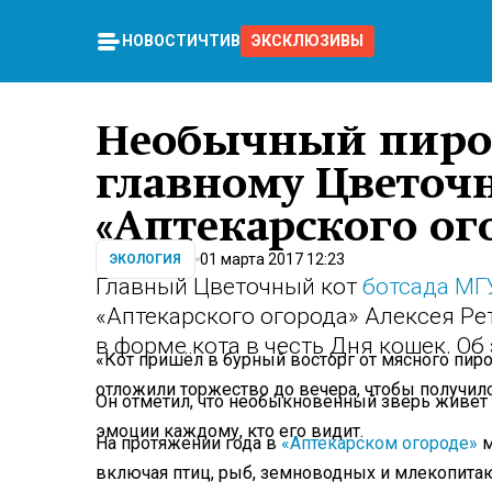
НОВОСТИ
ЧТИВО
ЭКСКЛЮЗИВЫ
Необычный пиро
главному Цветоч
«Аптекарского ог
01 марта 2017 12:23
ЭКОЛОГИЯ
Главный Цветочный кот
ботсада МГ
«Аптекарского огорода» Алексея Р
в форме кота в честь Дня кошек. Об
«Кот пришёл в бурный восторг от мясного пиро
отложили торжество до вечера, чтобы получилс
Он отметил, что необыкновенный зверь живет 
эмоции каждому, кто его видит.
На протяжении года в
«Аптекарском огороде»
м
включая птиц, рыб, земноводных и млекопита