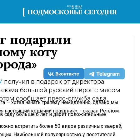
г подарили
ному коту
орода»
У
получил в подарок от директора
етеюма большой русский пирог с мясом
 этом сообщает пресс-служба сада.
га — хотел начать трапезу немедленно, однако мы
я настоящий кошачий праздник», - сказал Ретеюм.
в саду больше 6 лет и дарит положительные
ожно встретить более 50 видов различных зверей,
ющих. Наибольшей популярностью у посетителей