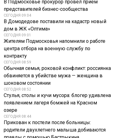
В Подмосковье прокурор провел прием
представителей бизнес-сообщества
СЕГОДНЯ 09:04
В Домодедове поставили на кадастр новый
дом в ЖК «Оптима»
СЕГОДНЯ 09:01
Жителям Подмосковья напомнили о работе
центра отбора на военную службу по
контракту
СЕГОДНЯ 08:59
Обычная семья, роковой конфликт: россиянка
обвиняется в убийстве мужа — женщина в
шоковом состоянии
СЕГОДНЯ 08:52
Стулья, столы и кучи мусора: блогер удивлена
появлением лагеря бомжей на Красном
озере
СЕГОДНЯ 08:44
Прикован к постели после больницы:
родители двухлетнего малыша добиваются
правды с помощью Бастрыкина