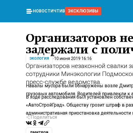
НОВОСТИ
ЧТИВО
ЭКСКЛЮЗИВЫ
Организаторов н
задержали с пол
10 июня 2019 16:16
ЭКОЛОГИЯ
Организаторов незаконной свалки 
сотрудники Минэкологии Подмосков
пресс-службе ведомства.
Навалы мусора были обнаружены возле Дмитро
грузовых автомобиля. Водителей привлекли к 
В ходе расследования был установлен собстве
«АвтоСтройГрад». Обществу грозит штраф в раз
административная приостановка деятельности н
Поделиться
ДМИТРОВ