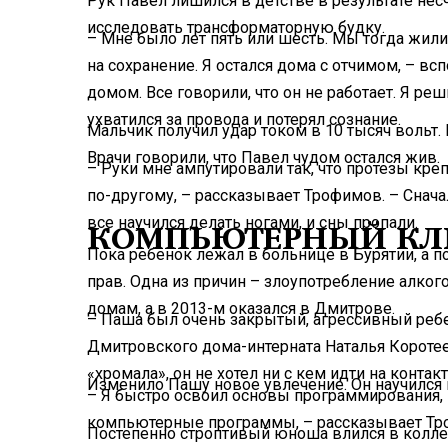
Рук Павел лишился в детстве в результате не
исследовать трансформаторную будку.
– Мне было лет пять или шесть. Мы тогда жили
на сохранение. Я остался дома с отчимом, – в
домом. Все говорили, что он не работает. Я реш
ухватился за провода и потерял сознание.
Мальчик получил удар током в 10 тысяч вольт.
Врачи говорили, что Павел чудом остался жив.
– Руки мне ампутировали так, что протезы кре
по-другому, – рассказывает Трофимов. – Сначал
все научился делать ногами, и сны пропали.
КОМПЬЮТЕРНЫЙ К
Пока ребенок лежал в больнице в Бурятии, а п
прав. Одна из причин – злоупотребление алког
домам, а в 2013-м оказался в Дмитрове.
– Паша был очень закрытый, агрессивный ребе
Дмитровского дома-интерната Наталья Коротеев
«хромала», он не хотел ни с кем идти на контакт
Изменило Пашу новое увлечение. Он научился п
– Я быстро освоил основы программирования, 
компьютерные программы, – рассказывает Тр
Постепенно строптивый юноша влился в колле