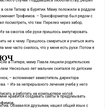
счастного случая. Поддавшись любопытству, решил
 в селе Тапхар в Бурятии. Маму положили в роддом
споминает Трофимов. – Трансформатор был рядом с
ил посмотреть, что там. Перелез через забор,
 Из-за ожогов обе руки пришлось ампутировать.
пить не к чему. Пришлось смириться и учиться жить
а мне часто снилось, что у меня есть руки. Потом я
ЛЮЧ
осле в Питере, маму Павла лишили родительских
олем. Несколько лет мальчик скитался по детским
нок, – вспоминает заместитель директора
а. – Из-за непрерывного лечения учеба у него
.
исать и работать на компьютере ногой.
мне нравится создавать сайты и придумывать
офимов.
ктив. Обзавелся друзьями, нашел общий язык с