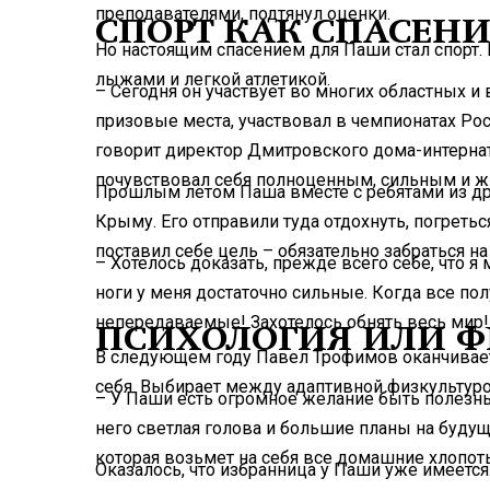
преподавателями, подтянул оценки.
СПОРТ КАК СПАСЕНИ
Но настоящим спасением для Паши стал спорт.
лыжами и легкой атлетикой.
– Сегодня он участвует во многих областных и 
призовые места, участвовал в чемпионатах Рос
говорит директор Дмитровского дома-интернат
почувствовал себя полноценным, сильным и жи
Прошлым летом Паша вместе с ребятами из др
Крыму. Его отправили туда отдохнуть, погретьс
поставил себе цель – обязательно забраться на
– Хотелось доказать, прежде всего себе, что я 
ноги у меня достаточно сильные. Когда все по
непередаваемые! Захотелось обнять весь мир!
ПСИХОЛОГИЯ ИЛИ Ф
В следующем году Павел Трофимов оканчивает
себя. Выбирает между адаптивной физкультуро
– У Паши есть огромное желание быть полезн
него светлая голова и большие планы на будущ
которая возьмет на себя все домашние хлопо
Оказалось, что избранница у Паши уже имеется