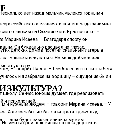
Е
 Несколько лет назад мальчик увлекся горными
всероссийских состязаниях и почти всегда занимает
сии по лыжам на Сахалине и в Красноярске, –
а Марина Исаева. – Благодаря спорту он
вым. Он буквально расцвел на глазах.
угих детских домов посетил скальный лагерь в
я на солнце и искупаться. Но молодой человек
 местную гору.
могу, – говорит Павел. – Тем более из-за лыж и бега
лучилось и я забрался на вершину – ощущения были
ИЗКУЛЬТУРА?
 школу. Сейчас юноша думает, где реализовать
й и психологией.
ым и нужным людям, – говорит Марина Исаева. – У
ее. Хотелось бы, чтобы он встретил девушку,
ты… Паша будет замечательным мужем.
. Но имя второй половинки он пока держит в