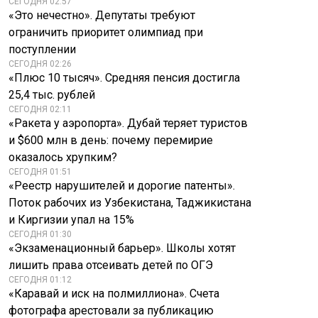
СЕГОДНЯ 02:57
«Это нечестно». Депутаты требуют
ограничить приоритет олимпиад при
поступлении
СЕГОДНЯ 02:26
«Плюс 10 тысяч». Средняя пенсия достигла
25,4 тыс. рублей
СЕГОДНЯ 02:11
«Ракета у аэропорта». Дубай теряет туристов
и $600 млн в день: почему перемирие
оказалось хрупким?
СЕГОДНЯ 01:51
«Реестр нарушителей и дорогие патенты».
Поток рабочих из Узбекистана, Таджикистана
и Киргизии упал на 15%
СЕГОДНЯ 01:30
«Экзаменационный барьер». Школы хотят
лишить права отсеивать детей по ОГЭ
СЕГОДНЯ 01:12
«Каравай и иск на полмиллиона». Счета
фотографа арестовали за публикацию