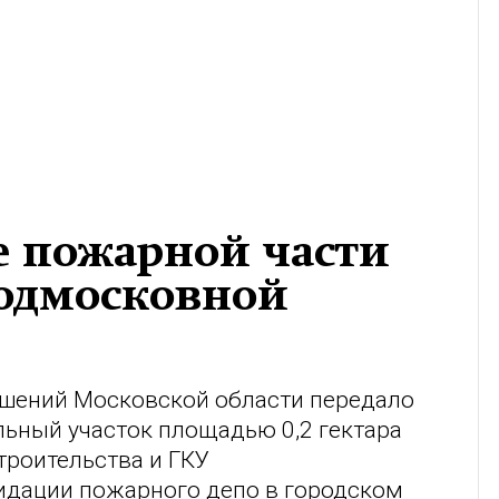
е пожарной части
одмосковной
шений Московской области передало
ьный участок площадью 0,2 гектара
троительства и ГКУ
идации пожарного депо в городском