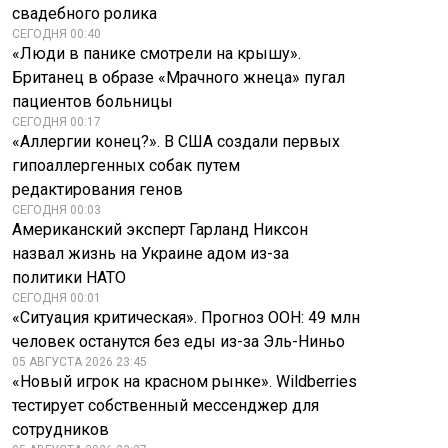
свадебного ролика
СЕГОДНЯ 00:40
«Люди в панике смотрели на крышу».
Британец в образе «Мрачного жнеца» пугал
пациентов больницы
СЕГОДНЯ 00:17
«Аллергии конец?». В США создали первых
гипоаллергенных собак путем
редактирования генов
СЕГОДНЯ 00:03
Американский эксперт Гарланд Никсон
назвал жизнь на Украине адом из-за
политики НАТО
СЕГОДНЯ 00:01
«Ситуация критическая». Прогноз ООН: 49 млн
человек останутся без еды из-за Эль-Ниньо
05 АВГУСТА 2026 23:45
«Новый игрок на красном рынке». Wildberries
тестирует собственный мессенджер для
сотрудников