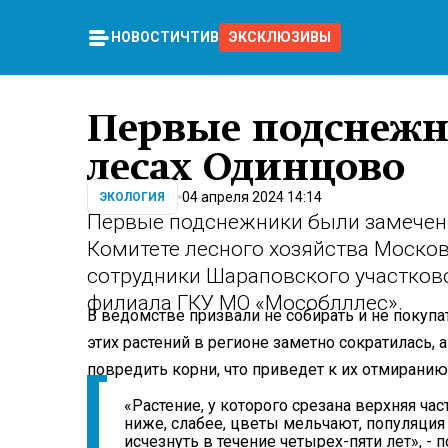
НОВОСТИ
ЧТИВО
ЭКСКЛЮЗИВЫ
Первые подснежн
лесах Одинцово
04 апреля 2024 14:14
ЭКОЛОГИЯ
Первые подснежники были замечены
Комитете лесного хозяйства Москов
сотрудники Шараповского участков
филиала ГКУ МО «Мособлллес».
В ведомстве призвали не собирать и не покуп
этих растений в регионе заметно сократилась, 
повредить корни, что приведет к их отмиранию
«Растение, у которого срезана верхняя ча
ниже, слабее, цветы мельчают, популяция
исчезнуть в течение четырех-пяти лет», - 