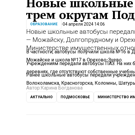
Новые школьные 
трем округам По
04 апреля 2024 14:06
ОБРАЗОВАНИЕ
Новые школьные автобусы передал
— Можайску, Долгопрудному и Орех
Министерстве имущественных отно
В частности, автобусы получили школа №16 в 
Можайске и школа №17 в Орехово-Зуево.
Учреждениям передали автобусы ПАЗ. На них б
деревнях, где отсутствуют собственные учебн
Ранее школьные автобусы передали учрежден
Волоколамска, Красногорска, Коломны, Шатуры
Автор:
Карина Богданова
АКТУАЛЬНО
ПОДМОСКОВЬЕ
МИНИСТЕРСТВО И