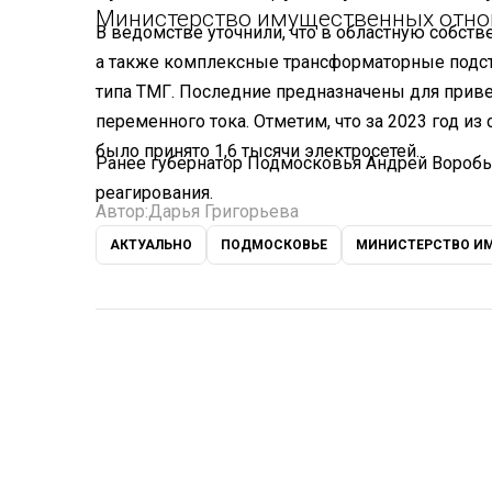
Министерство имущественных отно
В ведомстве уточнили, что в областную собст
а также комплексные трансформаторные подс
типа ТМГ. Последние предназначены для приве
переменного тока. Отметим, что за 2023 год из
было принято 1,6 тысячи электросетей.
Ранее губернатор Подмосковья Андрей Вороб
реагирования.
Автор:
Дарья Григорьева
АКТУАЛЬНО
ПОДМОСКОВЬЕ
МИНИСТЕРСТВО И