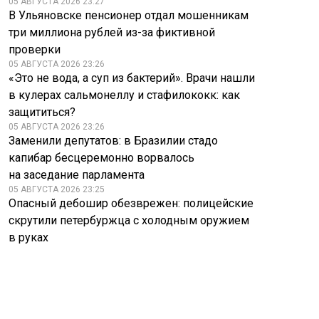
05 АВГУСТА 2026 23:27
В Ульяновске пенсионер отдал мошенникам
три миллиона рублей из-за фиктивной
проверки
05 АВГУСТА 2026 23:26
«Это не вода, а суп из бактерий». Врачи нашли
в кулерах сальмонеллу и стафилококк: как
защититься?
05 АВГУСТА 2026 23:26
Заменили депутатов: в Бразилии стадо
капибар бесцеремонно ворвалось
на заседание парламента
05 АВГУСТА 2026 23:25
Опасный дебошир обезврежен: полицейские
скрутили петербуржца с холодным оружием
в руках