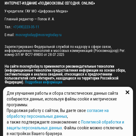
ИНТЕРНЕТ-ИЗДАНИЕ «ПОДМОСКОВЬЕ СЕГОДНЯ. ONLINE»
Учредители: ГАУ МО «Цифровые Медиа»

Главный редактор — Попов И. А.

Тел.: 
+7(495)223-35-11
E-mail: 
mosregtoday@mosregtoday.ru
Зарегистрировано Федеральной службой по надзору в сфере связи, 
информационных технологий и массовых коммуникаций (Роскомнадзор) Рег. 
номер ЭЛ № ФС77-89830 от 28.07.2025

На сайте mosregtoday.ru применяются рекомендательные технологии 
(информационные технологии предоставления информации на основе сбора, 
систематизации и анализа сведений, относящихся к предпочтениям 
пользователей сети «Интернет», находящихся на территории Российской 
Федерации).
 Подробная информация
© 2026 ПРАВА НА ВСЕ МАТЕРИАЛЫ САЙТА ПРИНАДЛЕЖАТ ГАУ МО "ЦИФРОВЫЕ 
Для улучшения работы и сбора статистических данных сайта
МЕДИА" (ОГРН: 1255000059467).
собираются данные, используя файлы cookie и метрические
программы.
Продолжая работу с сайтом, Вы даете свое
согласие на
ПОЛИТИКА ОБРАБОТКИ И ЗАЩИТЫ ПЕРСОНАЛЬНЫХ ДАННЫХ
обработку персональных данных
,
НОВОСТИ
а также подтверждаете ознакомление с
Политикой обработки и
ГАЗЕТЫ
защиты персональных данных
. Файлы cookie можно отключить
РЕКЛАМОДАТЕЛЯМ
в настройках Вашего браузера.