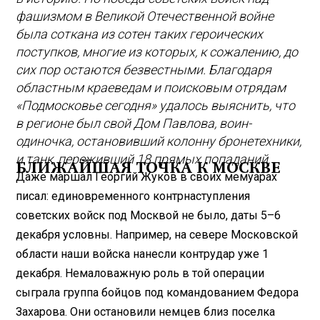
фашизмом в Великой Отечественной войне
была соткана из сотен таких героических
поступков, многие из которых, к сожалению, до
сих пор остаются безвестными. Благодаря
областным краеведам и поисковым отрядам
«Подмосковье сегодня» удалось выяснить, что
в регионе был свой Дом Павлова, воин-
одиночка, остановивший колонну бронетехники,
и танк, переживший 18 прямых попаданий.
БЛИЖАЙШАЯ ТОЧКА К МОСКВЕ
Даже маршал Георгий Жуков в своих мемуарах
писал: единовременного контрнаступления
советских войск под Москвой не было, даты 5–6
декабря условны. Например, на севере Московской
области наши войска нанесли контр­удар уже 1
декабря. Немаловажную роль в той операции
сыграла группа бойцов под командованием Федора
Захарова. Они остановили немцев близ поселка