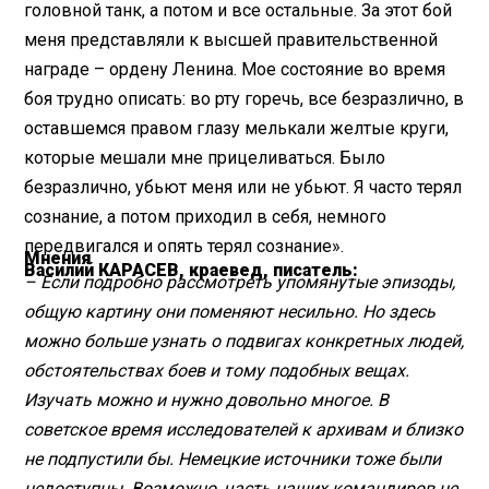
головной танк, а потом и все остальные. За этот бой
меня представляли к высшей правительственной
награде – ордену Ленина. Мое состояние во время
боя трудно описать: во рту горечь, все безразлично, в
оставшемся правом глазу мелькали желтые круги,
которые мешали мне прицеливаться. Было
безразлично, убьют меня или не убьют. Я часто терял
сознание, а потом приходил в себя, немного
передвигался и опять терял сознание».
Мнения
Василий КАРАСЕВ, краевед, писатель:
– Если подробно рассмотреть упомянутые эпизоды,
общую картину они поменяют несильно. Но здесь
можно больше узнать о подвигах конкретных людей,
обстоятельствах боев и тому подобных вещах.
Изучать можно и нужно довольно многое. В
советское время исследователей к архивам и близко
не подпустили бы. Немецкие источники тоже были
недоступны. Возможно, часть наших командиров не