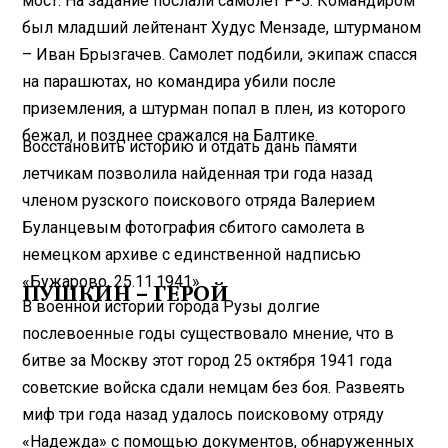
мост. На задание послали самолет Р-5. Командиром
был младший лейтенант Худус Мензаде, штурманом
– Иван Брызгачев. Самолет подбили, экипаж спасся
на парашютах, но командира убили после
приземления, а штурман попал в плен, из которого
бежал, и позднее сражался на Балтике.
Восстановить историю и отдать дань памяти
летчикам позволила найденная три года назад
членом рузского поискового отряда Валерием
Буланцевым фотография сбитого самолета в
немецком архиве с единственной надписью
«Бужарово, 25.11.1941».
ПУШКИН – ГЕРОЙ
В военной истории города Рузы долгие
послевоенные годы существовало мнение, что в
битве за Москву этот город 25 октября 1941 года
советские войска сдали немцам без боя. Развеять
миф три года назад удалось поисковому отряду
«Надежда» с помощью документов, обнаруженных