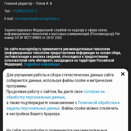
Главный редактор — Попов И. А.

Тел.: 
+7(495)223-35-11
E-mail: 
mosregtoday@mosregtoday.ru
Зарегистрировано Федеральной службой по надзору в сфере связи, 
информационных технологий и массовых коммуникаций (Роскомнадзор) Рег. 
номер ЭЛ № ФС77-89830 от 28.07.2025

На сайте mosregtoday.ru применяются рекомендательные технологии 
(информационные технологии предоставления информации на основе сбора, 
систематизации и анализа сведений, относящихся к предпочтениям 
пользователей сети «Интернет», находящихся на территории Российской 
Федерации).
 Подробная информация
© 2026 ПРАВА НА ВСЕ МАТЕРИАЛЫ САЙТА ПРИНАДЛЕЖАТ ГАУ МО "ЦИФРОВЫЕ 
Для улучшения работы и сбора статистических данных сайта
МЕДИА" (ОГРН: 1255000059467).
собираются данные, используя файлы cookie и метрические
программы.
Продолжая работу с сайтом, Вы даете свое
согласие на
ПОЛИТИКА ОБРАБОТКИ И ЗАЩИТЫ ПЕРСОНАЛЬНЫХ ДАННЫХ
обработку персональных данных
,
НОВОСТИ
а также подтверждаете ознакомление с
Политикой обработки и
ГАЗЕТЫ
защиты персональных данных
. Файлы cookie можно отключить
РЕКЛАМОДАТЕЛЯМ
в настройках Вашего браузера.
КОНТАКТНАЯ ИНФОРМАЦИЯ
О РЕДАКЦИИ
На сайте mosregtoday.ru применяются рекомендательные