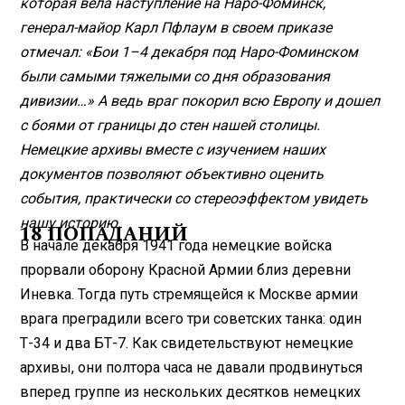
которая вела наступление на Наро-Фоминск,
генерал-майор Карл Пфлаум в своем приказе
отмечал: «Бои 1–4 декабря под Наро-Фоминском
были самыми тяжелыми со дня образования
дивизии…» А ведь враг покорил всю Европу и дошел
с боями от границы до стен нашей столицы.
Немецкие архивы вместе с изучением наших
документов позволяют объективно оценить
события, практически со стереоэффектом увидеть
нашу историю.
18 ПОПАДАНИЙ
В начале декабря 1941 года немецкие войска
прорвали оборону Красной Армии близ деревни
Иневка. Тогда путь стремящейся к Москве армии
врага преградили всего три советских танка: один
Т-34 и два БТ-7. Как свидетельствуют немецкие
архивы, они полтора часа не давали продвинуться
вперед группе из нескольких десятков немецких