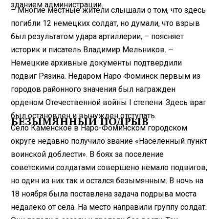
зданием администрации.
– Многие местные жители слышали о том, что здесь
погибли 12 немецких солдат, но думали, что взрыв
был результатом удара артиллерии, – поясняет
историк и писатель Владимир Мельников. –
Немецкие архивные документы подтвердили
подвиг Рязина. Недаром Наро-Фоминск первым из
городов районного значения был награжден
орденом Отечественной войны I степени. Здесь враг
был остановлен и вынужден отступать.
БЕЗЫМЯННЫЙ ПОДРЫВ
Село Каменское в Наро-Фоминском городском
округе недавно получило звание «Населенный пункт
воинской доблести». В боях за поселение
советскими солдатами совершено немало подвигов,
но один из них так и остался безымянным. В ночь на
18 ноября была поставлена задача подрыва моста
недалеко от села. На место направили группу солдат.