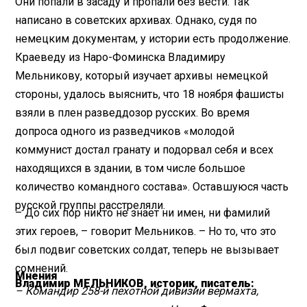
Они попали в засаду и пропали без вести. Так
написано в советских архивах. Однако, судя по
немецким документам, у истории есть продолжение.
Краеведу из Наро-Фоминска Владимиру
Мельникову, который изучает архивы немецкой
стороны, удалось выяснить, что 18 ноября фашисты
взяли в плен разведдозор русских. Во время
допроса одного из разведчиков «молодой
коммунист достал гранату и подорвал себя и всех
находящихся в здании, в том числе большое
количество командного состава». Оставшуюся часть
русской группы расстреляли.
– До сих пор никто не знает ни имен, ни фамилий
этих героев, – говорит Мельников. – Но то, что это
был подвиг советских солдат, теперь не вызывает
сомнений.
Мнения
Владимир МЕЛЬНИКОВ, историк, писатель:
– Командир 258-й пехотной дивизии вермахта,