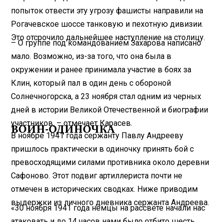
попыток отвести эту угрозу фашисты направили на
Рогачевское шоссе танковую и пехотную дивизии.
Это отсрочило дальнейшее наступление на столицу.
– О группе под командованием Захарова написано
мало. Возможно, из-за того, что она была в
окружении и ранее принимала участие в боях за
Клин, который пал в один день с обороной
Солнечногорска, а 23 ноября стал одним из черных
дней в истории Великой Оте­чественной и биографии
участников, – отмечает Карасев.
ВОИН-ОДИНОЧКА
В ноябре 1941 года сержанту Павлу Андрееву
пришлось практически в одиночку принять бой с
превосходящими силами противника около деревни
Сафоново. Этот подвиг артиллериста почти не
отмечен в исторических сводках. Ниже приводим
выдержки из личного дневника сержанта Андреева.
«30 ноября 1941 года немцы на рассвете начали нас
атаковать и до 14 часов нами было отбито шесть