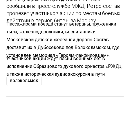
сообщили в пресс-службе МЖД. Ретро-состав
провезет участников акции по местам боевых
действий в период битвы за Москву.
Пассажирами поезда станут ветераны, труженики
тыла, железнодорожники, воспитанники
Московской детской железной дороги. Состав
доставит их в Дубосеково под Волоколамском, где
установлен мемориал «Героям-панфиловцам».
Участников акции ждут песни военных лет в
исполнении Образцового духового оркестра «РЖД»,
а также историческая аудиоэкскурсия в пути.
ВОЛОКОЛАМСК