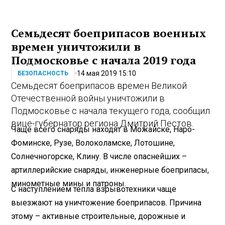
Семьдесят боеприпасов военных
времен уничтожили в
Подмосковье с начала 2019 года
14 мая 2019 15:10
БЕЗОПАСНОСТЬ
Семьдесят боеприпасов времен Великой
Отечественной войны уничтожили в
Подмосковье с начала текущего года, сообщил
вице-губернатор региона Дмитрий Пестов.
Чаще всего снаряды находят в Можайске, Наро-
Фоминске, Рузе, Волоколамске, Лотошине,
Солнечногорске, Клину. В числе опаснейших –
артиллерийские снаряды, инженерные боеприпасы,
минометные мины и патроны.
С наступлением тепла взрывотехники чаще
выезжают на уничтожение боеприпасов. Причина
этому – активные строительные, дорожные и