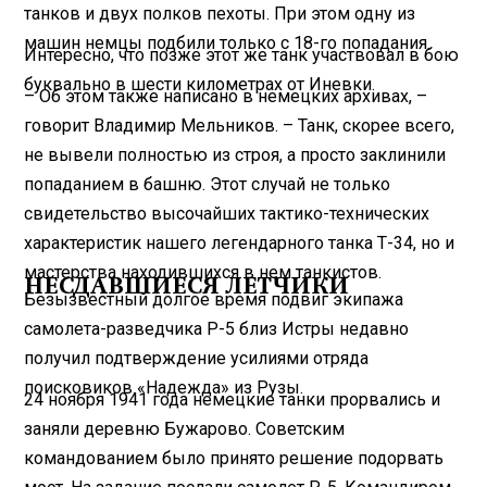
танков и двух полков пехоты. При этом одну из
машин немцы подбили только с 18-го попадания.
Интересно, что позже этот же танк участвовал в бою
буквально в шести километрах от Иневки.
– Об этом также написано в немецких архивах, –
говорит Владимир Мельников. – Танк, скорее всего,
не вывели полностью из строя, а просто заклинили
попаданием в башню. Этот случай не только
свидетельство высочайших тактико-технических
характеристик нашего легендарного танка Т-34, но и
мастерства находившихся в нем танкистов.
НЕСДАВШИЕСЯ ЛЕТЧИКИ
Безызвестный долгое время подвиг экипажа
самолета-разведчика Р-5 близ Истры недавно
получил подтверждение усилиями отряда
поисковиков «Надежда» из Рузы.
24 ноября 1941 года немецкие танки прорвались и
заняли деревню Бужарово. Советским
командованием было принято решение подорвать