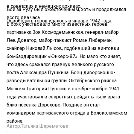
в советских и немецких архивах.
Бой за Рузу был ожесточенным, хоть и продолжался
всего два часа.
Освободить город удалось в январе 1942 года.
В боях участвовало много известных героев:
партизанка Зоя Космодемьянская, генерал-майор
Лев Доватор, майор-танкист Роман Либерман,
снайпер Николай Лысов, подбивший из винтовки
бомбардировщик «Юнкерс-87». Но мало кто знает,
что здесь сражался правнук великого русского
поэта Александра Пушкина. Боец диверсионно-
разведывательной группы Октябрьского района
Москвы Григорий Пушкин в октябре-ноябре 1941
года участвовал в секретных рейдах в тылу врага
близ поселка Дорохово. Позднее он стал
командиром партизанского отряда в Волоколамском
районе.
Автор:
Татьяна Шереметова