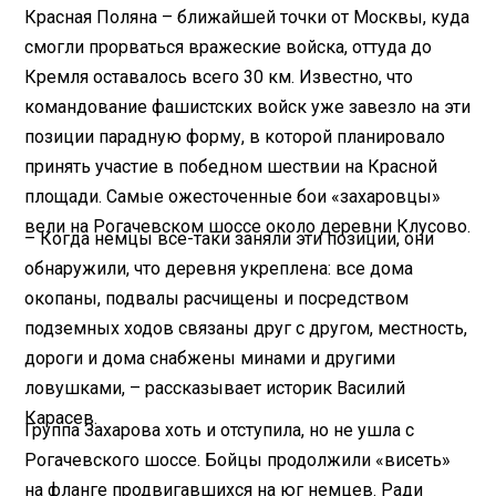
Красная Поляна – ближайшей точки от Москвы, куда
смогли прорваться вражеские войска, оттуда до
Кремля оставалось всего 30 км. Известно, что
командование фашистских войск уже завезло на эти
позиции парадную форму, в которой планировало
принять участие в победном шествии на Красной
площади. Самые ожесточенные бои «захаровцы»
вели на Рогачевском шоссе около деревни Клусово.
– Когда немцы все-таки заняли эти позиции, они
обнаружили, что деревня укреплена: все дома
окопаны, подвалы расчищены и посредством
подземных ходов связаны друг с другом, местность,
дороги и дома снабжены минами и другими
ловушками, – рассказывает историк Василий
Карасев.
Группа Захарова хоть и отступила, но не ушла с
Рогачевского шоссе. Бойцы продолжили «висеть»
на фланге продвигавшихся на юг немцев. Ради