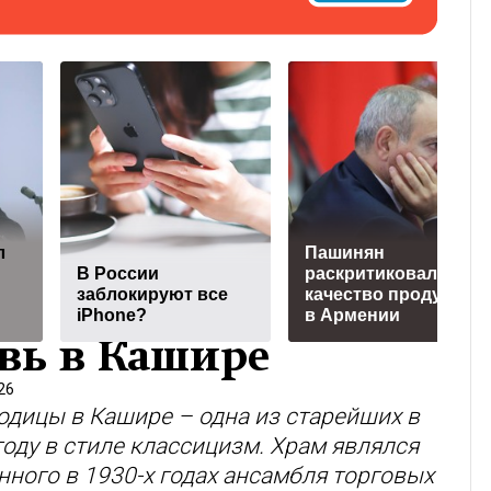
л
Пашинян
В России
раскритиковал
заблокируют все
качество продуктов
iPhone?
в Армении
вь в Кашире
26
одицы в Кашире – одна из старейших в
году в стиле классицизм. Храм являлся
ного в 1930-х годах ансамбля торговых