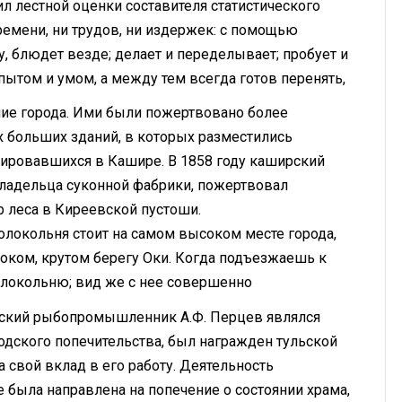
л лестной оценки составителя статистического
времени, ни трудов, ни издержек: с помощью
, блюдет везде; делает и переделывает; пробует и
ытом и умом, а между тем всегда готов перенять,
ие города. Ими были пожертвовано более
х больших зданий, в которых разместились
ртировавшихся в Кашире. В 1858 году каширский
владельца суконной фабрики, пожертвовал
 леса в Киреевской пустоши.
Колокольня стоит на самом высоком месте города,
соком, крутом берегу Оки. Когда подъезжаешь к
локольню; вид же с нее совершенно
вский рыбопромышленник А.Ф. Перцев являлся
дского попечительства, был награжден тульской
 свой вклад в его работу. Деятельность
 была направлена на попечение о состоянии храма,