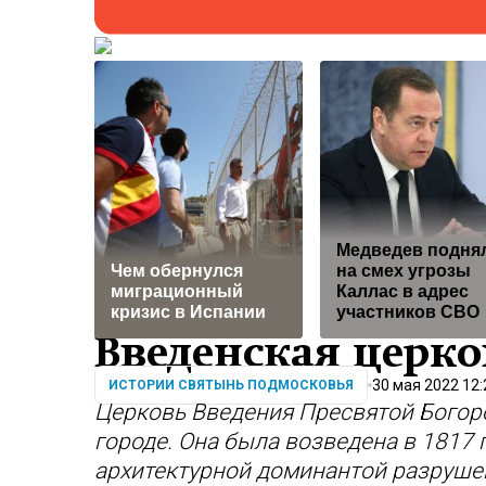
Медведев подня
Чем обернулся
на смех угрозы
миграционный
Каллас в адрес
кризис в Испании
участников СВО
Введенская церко
30 мая 2022 12:
ИСТОРИИ СВЯТЫНЬ ПОДМОСКОВЬЯ
Церковь Введения Пресвятой Богор
городе. Она была возведена в 1817 
архитектурной доминантой разрушен