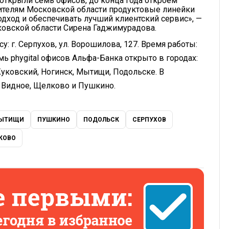
открыли семь офисов, до конца года откроем
жителям Московской области продуктовые линейки
дход и обеспечивать лучший клиентский сервис», —
овской области Сирена Гаджимурадова.
у: г. Серпухов, ул. Ворошилова, 127. Время работы:
емь
phygital
офисов Альфа-Банка открыто в городах:
уковский, Ногинск, Мытищи, Подольске. В
 Видное, Щелково и Пушкино.
ЫТИЩИ
ПУШКИНО
ПОДОЛЬСК
СЕРПУХОВ
КОВО