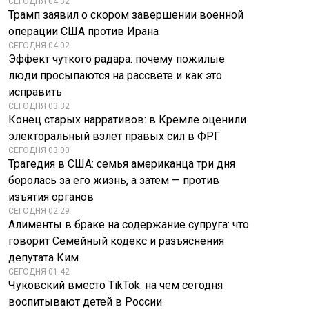
СЕГОДНЯ 04:32
Трамп заявил о скором завершении военной
операции США против Ирана
СЕГОДНЯ 04:02
Эффект чуткого радара: почему пожилые
люди просыпаются на рассвете и как это
исправить
СЕГОДНЯ 03:32
Конец старых нарративов: в Кремле оценили
электоральный взлет правых сил в ФРГ
СЕГОДНЯ 03:00
Трагедия в США: семья американца три дня
боролась за его жизнь, а затем — против
изъятия органов
СЕГОДНЯ 02:29
Алименты в браке на содержание супруга: что
говорит Семейный кодекс и разъяснения
депутата Ким
СЕГОДНЯ 01:42
Чуковский вместо TikTok: на чем сегодня
воспитывают детей в России