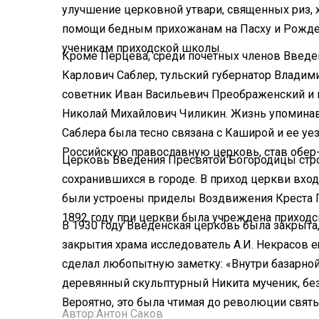
улучшение церковной утвари, священных риз, 
помощи бедным прихожанам на Пасху и Рожде
ученикам приходской школы.
Кроме Перцева, среди почетных членов Введе
Карлович Саблер, тульский губернатор Владими
советник Иван Васильевич Преображенский и 
Николай Михайлович Чиликин. Жизнь упоминав
Саблера была тесно связана с Каширой и ее у
Российскую православную церковь, став обер
Церковь Введения Пресвятой Богородицы строи
сохранившихся в городе. В приход церкви вход
были устроены приделы Воздвижения Креста Г
1892 году при церкви была учреждена приходс
В 1930 году Введенская церковь была закрыта,
закрытия храма исследователь А.И. Некрасов 
сделал любопытную заметку: «Внутри базарной
деревянный скульптурный Никита мученик, бе
Вероятно, это была чтимая до революции свят
Автор:
Антон Саков