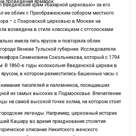
ни проведения ярмарок.
л Введенский храм «базарной церковью» за его
ал ее облик с Преображенским собором местного
кора – с Покровской церковью в Москве на
ла возведена в стиле классицизм с отголосками
льно имела пять ярусов и повторяла облик
городе Веневе Тульской губернии. Исследователи
икифора Семеновича Сокольникова, который с 1794
м. В 1860-е годы колокольня Введенской церкви в
ярусом, в котором разместились башенные часы с
нимание писателей и паломников, посещавших
одной из самых высоких в Подмосковье. Впечатление
цы на самой высокой точке холма, на котором стоит
городские легенды. Например, церковный историк
вший Каширу во время празднования столетия
сторическое описание Никитского женского