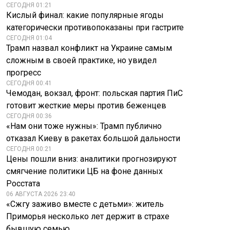
СЕГОДНЯ 01:21
Кислый финал: какие популярные ягоды
категорически противопоказаны при гастрите
СЕГОДНЯ 01:04
Трамп назвал конфликт на Украине самым
сложным в своей практике, но увидел
прогресс
СЕГОДНЯ 00:41
Чемодан, вокзал, фронт: польская партия ПиС
готовит жесткие меры против беженцев
Гражданку
СЕГОДНЯ 00:36
Узбекистана
США выдворили
«Нам они тоже нужны»: Трамп публично
выдворят из РФ
110 украинцев с
отказал Киеву в ракетах большой дальности
после инцидента с
временной
ковриком
защитой
СЕГОДНЯ 00:21
Цены пошли вниз: аналитики прогнозируют
смягчение политики ЦБ на фоне данных
Росстата
06 АВГУСТА 2026 23:40
«Сжгу заживо вместе с детьми»: житель
Приморья несколько лет держит в страхе
бывшую семью