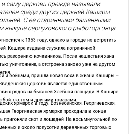
 и саму церковь прежде называли
ателен среди других церквей Каширы
ольней. С ее старинными башенными
ом выкупе серпуховского рыботорговца
осится к 1353 году, однако в городе не встретить
ей. Кашира издавна служила пограничной
лась разорению кочевников. После нашествия хана
ью уничтожена, а отстроена заново уже на другом
етия.
ной и войнами, пришла новая веха в жизни Каширы –
. Введенская церковь является единственным
говых рядов на бывшей Хлебной площади. В Кашире
ыбой, скотом и другими товарами.
дских ярмарок в году: Вознесенская, Георгиевская,
льшая Георгиевская ярмарка проходила в конце
ь пригоняли скот и лошадей. На восьмиугольной по
аменных и около полусотни деревянных торговых