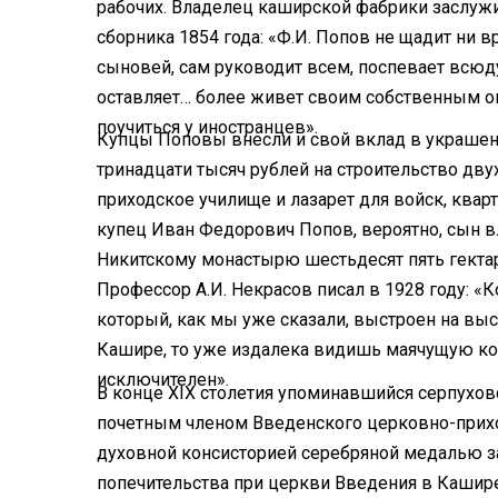
рабочих. Владелец каширской фабрики заслужи
сборника 1854 года: «Ф.И. Попов не щадит ни 
сыновей, сам руководит всем, поспевает всюду
оставляет… более живет своим собственным оп
поучиться у иностранцев».
Купцы Поповы внесли и свой вклад в украшен
тринадцати тысяч рублей на строительство дву
приходское училище и лазарет для войск, ква
купец Иван Федорович Попов, вероятно, сын 
Никитскому монастырю шестьдесят пять гектар
Профессор А.И. Некрасов писал в 1928 году: «
который, как мы уже сказали, выстроен на вы
Кашире, то уже издалека видишь маячущую ко
исключителен».
В конце XIX столетия упоминавшийся серпухо
почетным членом Введенского церковно-прихо
духовной консисторией серебряной медалью за
попечительства при церкви Введения в Кашире