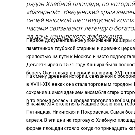
рядов Хлебной площади, по которой
«базарной». Введенский храм замеч
своей высокой шестиярусной колок
часами связывают легенду о богат
за дочь каширского фабриканта.
Первое документальное упоминание Каширы отн
памятников глубокой старины и древних церкв
крепостью на пути к Москве и часто подверга
Девлет-Гирея в 1571 году Кашира была полност
берегу Оки только в первой половине XVII стол
На смену древней истории, связанной с оборо
в XVIII-XIX веках она стала торговым городом
сохранившимся зданием ансамбля старых тор
в то время велась широкая торговля хлебом, р
В начале XIX столетия в Кашире было пять горо
Пятницкая, Никитская и Покровская. Самая бо
апреля. В эти дни на торговую Хлебную площад
форме площади стояло когда-то тринадцать к