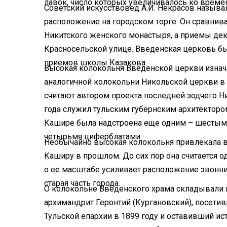
лавок, число которых увеличивалось ко време
Советский искусствовед А.И. Некрасов называ
расположение на городском торге. Он сравнив
Никитского женского монастыря, а приемы де
Красносельской улице. Введенская церковь бы
приемов школы Казакова.
Высокая колокольня Введенской церкви изнача
аналогичной колокольни Никольской церкви в 
считают автором проекта последней зодчего Н
года служил тульским губернским архитекторо
Кашире была надстроена еще одним – шестым 
четырьмя циферблатами.
Необычайно высокая колокольня привлекала в
Каширу в прошлом. До сих пор она считается 
о ее масштабе усиливает расположение звонни
старая часть города.
О колокольне Введенского храма складывали 
архимандрит Геронтий (Кургановский), посети
Тульской епархии в 1899 году и оставивший и