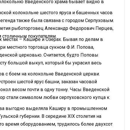
олокольню Введенского храма бывает видно в
нской колокольне шестого яруса и башенных часов
 Легенда также была связана с городом Серпуховым.
олетия рыботорговец Александр Федорович Перцев,
м столичным покупателям.
х местах – Кашире и Озерах. Бывая по делам в
ри местного торговца сукном Ф.И. Попова,
денской церковью. Считается, будто Поповы
есту большой выкуп, который бы украсил весь
в с боем на колокольне Введенской церкви.
строен шестой ярус башни, заказан часовой
локол весом почти в одну тонну. Часы Введенской
 пор стали символом любви серпуховского купца к
пова выгодно выделяла Каширу в промышленном
льской губернии. В середине XIX столетия на
о время оборудованием, трудилось более двухсот