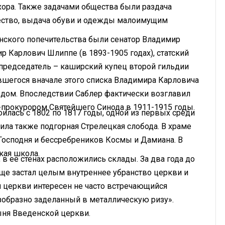
хора. Также задачами общества были раздача
ство, выдача обуви и одежды малоимущим
нского попечительства были сенатор Владимир
р Карлович Шлиппе (в 1893-1905 годах), статский
председатель – каширский купец второй гильдии
шегося вначале этого списка Владимира Карловича
ездом. Впоследствии Саблер фактически возглавил
-прокурором Святейшего Синода в 1911-1915 годы.
лась с 1802 по 1817 годы, одной из первых среди
ила также подгорная Стрелецкая слобода. В храме
осподня и бессребреников Космы и Дамиана. В
кая школа.
 в ее стенах расположились склады. За два года до
еще застал целым внутреннее убранство церкви и
 церкви интересен не часто встречающийся
зобразно заделанный в металлическую ризу».
ыня Введенской церкви.