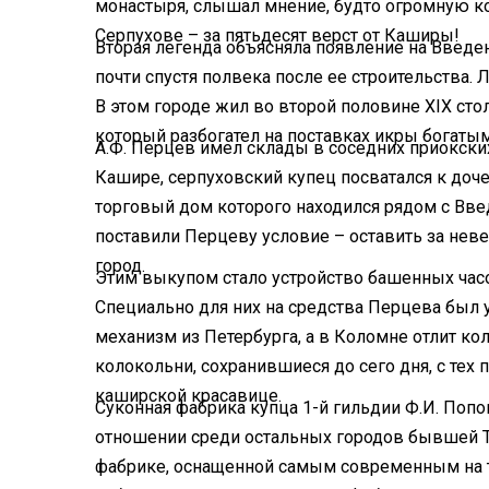
монастыря, слышал мнение, будто огромную к
Серпухове – за пятьдесят верст от Каширы!
Вторая легенда объясняла появление на Введе
почти спустя полвека после ее строительства.
В этом городе жил во второй половине XIX ст
который разбогател на поставках икры богаты
А.Ф. Перцев имел склады в соседних приокски
Кашире, серпуховский купец посватался к доче
торговый дом которого находился рядом с Вве
поставили Перцеву условие – оставить за нев
город.
Этим выкупом стало устройство башенных часо
Специально для них на средства Перцева был у
механизм из Петербурга, а в Коломне отлит ко
колокольни, сохранившиеся до сего дня, с тех
каширской красавице.
Суконная фабрика купца 1-й гильдии Ф.И. По
отношении среди остальных городов бывшей Ту
фабрике, оснащенной самым современным на т