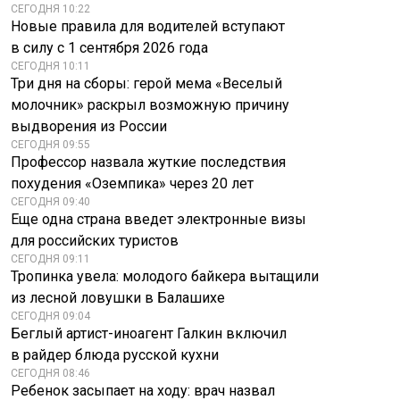
СЕГОДНЯ 10:22
Новые правила для водителей вступают
в силу с 1 сентября 2026 года
СЕГОДНЯ 10:11
Три дня на сборы: герой мема «Веселый
молочник» раскрыл возможную причину
выдворения из России
СЕГОДНЯ 09:55
Профессор назвала жуткие последствия
похудения «Оземпика» через 20 лет
СЕГОДНЯ 09:40
Еще одна страна введет электронные визы
для российских туристов
СЕГОДНЯ 09:11
Тропинка увела: молодого байкера вытащили
из лесной ловушки в Балашихе
СЕГОДНЯ 09:04
Беглый артист-иноагент Галкин включил
в райдер блюда русской кухни
СЕГОДНЯ 08:46
Ребенок засыпает на ходу: врач назвал