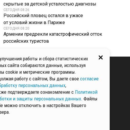
скрытые за детской усталостью диагнозы
СЕГОДНЯ 08:26
Российский пловец остался в ужасе
от условий жизни в Париже
СЕГОДНЯ 08:20
Армении предрекли катастрофический отток
российских туристов
улучшения работы и сбора статистических
ых сайта собираются данные, используя
ы cookie и метрические программы.
олжая работу с сайтом, Вы даете свое
согласие
КИ И ЗАЩИТЫ
ННЫХ
бработку персональных данных
,
кже подтверждаете ознакомление с
Политикой
ботки и защиты персональных данных
. Файлы
ie можно отключить в настройках Вашего
РМАЦИЯ
зера.