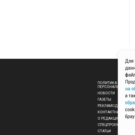
Для 
данн
файл
Прод
ПОЛИТИКА ОБРАБОТ
ПЕРСОНАЛЬНЫХ ДА
на о
НОВОСТИ
а та
ГАЗЕТЫ
обра
РЕКЛАМОДАТЕЛЯМ
cook
КОНТАКТНАЯ ИНФО
брау
О РЕДАКЦИИ
СПЕЦПРОЕКТЫ
СТАТЬИ