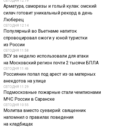
СЕГОДНЯ 12:19
Арматура, саморезы и голый кулак: омский
силач готовит уникальный рекорд в день
Люберец
СЕГОДНЯ 12:14
Популярный во Вьетнаме напиток
спровоцировал ожоги у юной туристки
из России
СЕГОДНЯ 11:58
ВСУ за неделю использовали для атаки
на Московский регион почти 2 тысячи БПЛА
СЕГОДНЯ 11:46
Россиянин попал под арест из-за матерных
анекдотов на улице
СЕГОДНЯ 11:29
Подмосковные пожарные стали чемпионами
МЧС России в Саранске
СЕГОДНЯ 10:55
Молитва вместо суеверий: священник
напомнил о правилах поведения
на кладбищах