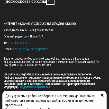
18+
ИНТЕРНЕТ-ИЗДАНИЕ «ПОДМОСКОВЬЕ СЕГОДНЯ. ONLINE»
Учредители: ГАУ МО «Цифровые Медиа»

Главный редактор — Попов И. А.

Тел.: 
+7(495)223-35-11
E-mail: 
mosregtoday@mosregtoday.ru
Зарегистрировано Федеральной службой по надзору в сфере связи, 
информационных технологий и массовых коммуникаций (Роскомнадзор) Рег. 
номер ЭЛ № ФС77-89830 от 28.07.2025

На сайте mosregtoday.ru применяются рекомендательные технологии 
(информационные технологии предоставления информации на основе сбора, 
систематизации и анализа сведений, относящихся к предпочтениям 
пользователей сети «Интернет», находящихся на территории Российской 
Федерации).
 Подробная информация
© 2026 ПРАВА НА ВСЕ МАТЕРИАЛЫ САЙТА ПРИНАДЛЕЖАТ ГАУ МО "ЦИФРОВЫЕ 
Для улучшения работы и сбора статистических данных сайта
МЕДИА" (ОГРН: 1255000059467).
собираются данные, используя файлы cookie и метрические
программы.