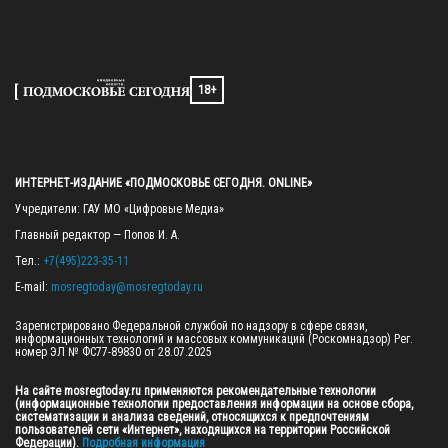
18+
ИНТЕРНЕТ-ИЗДАНИЕ «ПОДМОСКОВЬЕ СЕГОДНЯ. ONLINE»
Учредители: ГАУ МО «Цифровые Медиа»

Главный редактор — Попов И. А.

Тел.: 
+7(495)223-35-11
E-mail: 
mosregtoday@mosregtoday.ru
Зарегистрировано Федеральной службой по надзору в сфере связи, 
информационных технологий и массовых коммуникаций (Роскомнадзор) Рег. 
номер ЭЛ № ФС77-89830 от 28.07.2025

На сайте mosregtoday.ru применяются рекомендательные технологии 
(информационные технологии предоставления информации на основе сбора, 
систематизации и анализа сведений, относящихся к предпочтениям 
пользователей сети «Интернет», находящихся на территории Российской 
Федерации).
 Подробная информация