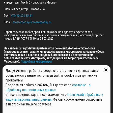
Учредители: ГАУ МО «Цифровые Медиа»

Главный редактор — Попов И. А.

Тел.: 
+7(495)223-35-11
E-mail: 
mosregtoday@mosregtoday.ru
Зарегистрировано Федеральной службой по надзору в сфере связи, 
информационных технологий и массовых коммуникаций (Роскомнадзор) Рег. 
номер ЭЛ № ФС77-89830 от 28.07.2025

На сайте mosregtoday.ru применяются рекомендательные технологии 
(информационные технологии предоставления информации на основе сбора, 
систематизации и анализа сведений, относящихся к предпочтениям 
пользователей сети «Интернет», находящихся на территории Российской 
Федерации).
 Подробная информация
© 2026 ПРАВА НА ВСЕ МАТЕРИАЛЫ САЙТА ПРИНАДЛЕЖАТ ГАУ МО "ЦИФРОВЫЕ 
Для улучшения работы и сбора статистических данных сайта
МЕДИА" (ОГРН: 1255000059467).
собираются данные, используя файлы cookie и метрические
программы.
Продолжая работу с сайтом, Вы даете свое
согласие на
ПОЛИТИКА ОБРАБОТКИ И ЗАЩИТЫ ПЕРСОНАЛЬНЫХ ДАННЫХ
обработку персональных данных
,
НОВОСТИ
а также подтверждаете ознакомление с
Политикой обработки и
ГАЗЕТЫ
защиты персональных данных
. Файлы cookie можно отключить
РЕКЛАМОДАТЕЛЯМ
в настройках Вашего браузера.
КОНТАКТНАЯ ИНФОРМАЦИЯ