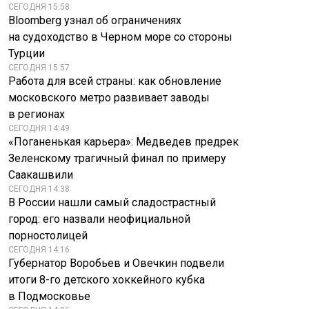
СЕГОДНЯ 15:58
Bloomberg узнал об ограничениях
на судоходство в Черном море со стороны
Турции
СЕГОДНЯ 15:57
Работа для всей страны: как обновление
московского метро развивает заводы
в регионах
СЕГОДНЯ 14:49
«Поганенькая карьера»: Медведев предрек
Зеленскому трагичный финал по примеру
Саакашвили
СЕГОДНЯ 14:38
В России нашли самый сладострастный
город: его назвали неофициальной
порностолицей
СЕГОДНЯ 14:16
Губернатор Воробьев и Овечкин подвели
итоги 8-го детского хоккейного кубка
в Подмосковье