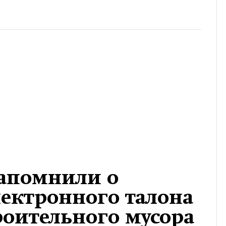
апомнили о
ектронного талона
роительного мусора