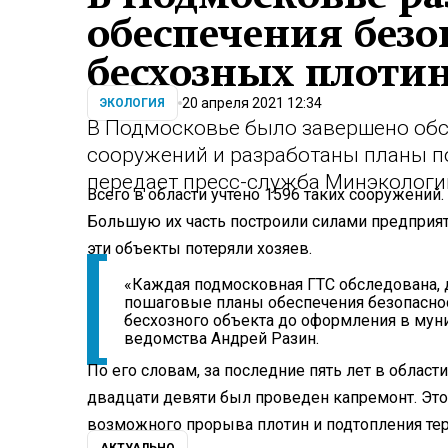
обеспечения безо
бесхозных плоти
20 апреля 2021 12:34
ЭКОЛОГИЯ
В Подмосковье было завершено обс
сооружений и разработаны планы п
передает пресс-служба Минэкологи
Всего в области учтено 1596 таких сооружений.
Большую их часть построили силами предприят
эти объекты потеряли хозяев.
«Каждая подмосковная ГТС обследована,
пошаговые планы обеспечения безопасност
бесхозного объекта до оформления в муни
ведомства Андрей Разин.
По его словам, за последние пять лет в облас
двадцати девяти был проведен капремонт. Эт
возможного прорыва плотин и подтопления тер