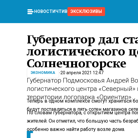
НОВОСТИ
ЧТИВО
ЭКСКЛЮЗИВЫ
Губернатор дал ст
логистического ц
Солнечногорске
20 апреля 2021 12:47
ЭКОНОМИКА
Губернатор Подмосковья Андрей Вор
логистического центра «Северный» 
территории логопарка «Ориентир».
Теперь в одном комплексе смогут храниться б
будут поставляться в пять сотен магазинов сет
По словам губернатора, с открытием центра п
жителей. Он отметил, что большую часть безр
особенно важно найти работу возле дома.