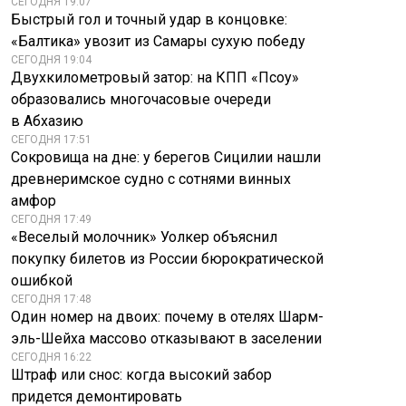
СЕГОДНЯ 19:07
Быстрый гол и точный удар в концовке:
«Балтика» увозит из Самары сухую победу
СЕГОДНЯ 19:04
Двухкилометровый затор: на КПП «Псоу»
образовались многочасовые очереди
в Абхазию
СЕГОДНЯ 17:51
Сокровища на дне: у берегов Сицилии нашли
древнеримское судно с сотнями винных
амфор
СЕГОДНЯ 17:49
«Веселый молочник» Уолкер объяснил
покупку билетов из России бюрократической
ошибкой
СЕГОДНЯ 17:48
Один номер на двоих: почему в отелях Шарм-
эль-Шейха массово отказывают в заселении
СЕГОДНЯ 16:22
Штраф или снос: когда высокий забор
придется демонтировать