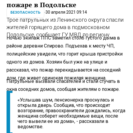
пожаре в Подольске
30 апреля 2021 09:14
БЕЗОПАСНОСТЬ
Трое патрульных из Ленинского округа спасли
жителей горящего дома в подмосковном
Подольске, сообщает ГУ МВД по региону.
Ночью экипаж ППС заметил столб густого дыма в
районе деревни Спирово. Подъехав к месту ЧП,
полицейские увидели, что горит крыша пристройки
одного из домов. Хозяин был уже на улице и
рассказал, что пожар перекидывается на соседний
дом, где живет одинокая пожилая женщина.
Патрульные вызвали спасателей и стали стучать в
окна соседних домов, сообщая жителям о пожаре.
«Услышав шум, пенсионерка проснулась и
открыла дверь. Сообщив, что происходит
возгорание, правоохранители дождались, когда
женщина соберет необходимые вещи, после
чего вывели ее из дома», - рассказали в
ведомстве.