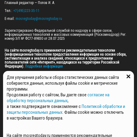
Главный редактор — Попов И. А.

Тел.: 
+7(495)223-35-11
E-mail: 
mosregtoday@mosregtoday.ru
Зарегистрировано Федеральной службой по надзору в сфере связи, 
информационных технологий и массовых коммуникаций (Роскомнадзор) Рег. 
номер ЭЛ № ФС77-89830 от 28.07.2025

На сайте mosregtoday.ru применяются рекомендательные технологии 
(информационные технологии предоставления информации на основе сбора, 
систематизации и анализа сведений, относящихся к предпочтениям 
пользователей сети «Интернет», находящихся на территории Российской 
Федерации).
 Подробная информация
© 2026 ПРАВА НА ВСЕ МАТЕРИАЛЫ САЙТА ПРИНАДЛЕЖАТ ГАУ МО "ЦИФРОВЫЕ 
Для улучшения работы и сбора статистических данных сайта
МЕДИА" (ОГРН: 1255000059467).
собираются данные, используя файлы cookie и метрические
программы.
Продолжая работу с сайтом, Вы даете свое
согласие на
ПОЛИТИКА ОБРАБОТКИ И ЗАЩИТЫ ПЕРСОНАЛЬНЫХ ДАННЫХ
обработку персональных данных
,
НОВОСТИ
а также подтверждаете ознакомление с
Политикой обработки и
ГАЗЕТЫ
защиты персональных данных
. Файлы cookie можно отключить
РЕКЛАМОДАТЕЛЯМ
в настройках Вашего браузера.
КОНТАКТНАЯ ИНФОРМАЦИЯ
О РЕДАКЦИИ
На сайте mosregtoday.ru применяются рекомендательные
СПЕЦПРОЕКТЫ