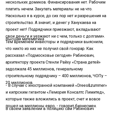
нескольких домиков. Финансирования нет. Рабочим
платить нечем. Закупать материалы не на что.
Насколько я в курсе, до сих пор нет и разрешения на
строительство. А значит, и денег у Ханукаева на
проект нет! Подрядчики приезжают, вкладывают
свои деньги и уезжают ни с чем, только с долгами».
Высшая математика
Тем временем инвесторы и подрядчики выяснили,
что никто из них не получил свой гонорар. Как
рассказал «Подмосковье сегодня» Рабинович,
архитектору проекта Стенли Райху «Страна детей»
задолжала 45 миллионов, генеральному
строительному подрядчику – 400 миллионов, ЧОПу –
20 миллионов.
- В случае с иностранной компанией «Drees&zummer»
и кипрским гигантом «Лемория Консалтс Лимитед»,
которые также вложились в проект, счет и вовсе
пошел на миллионы евро, - говорит бизнесмен.
В своем заявлении в полицию сам Рабинович