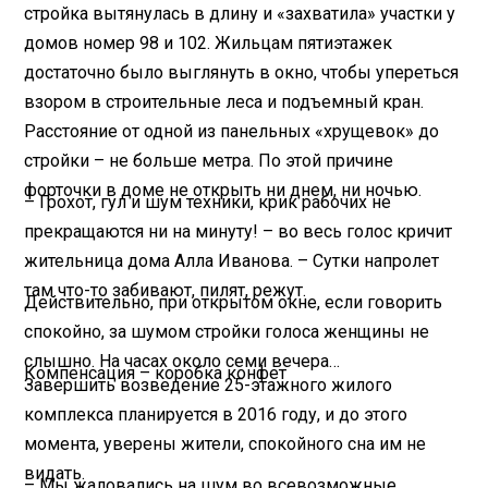
стройка вытянулась в длину и «захватила» участки у
домов номер 98 и 102. Жильцам пятиэтажек
достаточно было выглянуть в окно, чтобы упереться
взором в строительные леса и подъемный кран.
Расстояние от одной из панельных «хрущевок» до
стройки – не больше метра. По этой причине
форточки в доме не открыть ни днем, ни ночью.
– Грохот, гул и шум техники, крик рабочих не
прекращаются ни на минуту! – во весь голос кричит
жительница дома Алла Иванова. – Сутки напролет
там что-то забивают, пилят, режут.
Действительно, при открытом окне, если говорить
спокойно, за шумом стройки голоса женщины не
слышно. На часах около семи вечера…
Компенсация – коробка конфет
Завершить возведение 25-этажного жилого
комплекса планируется в 2016 году, и до этого
момента, уверены жители, спокойного сна им не
видать.
– Мы жаловались на шум во всевозможные