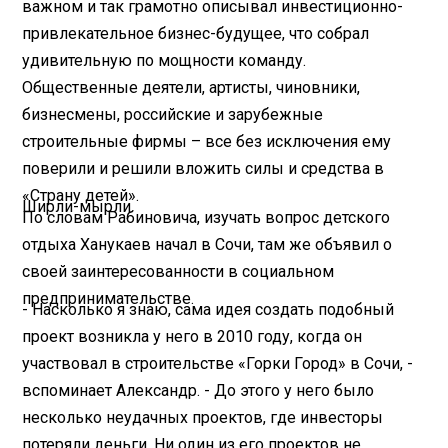
важном и так грамотно описывал инвестиционно-
привлекательное бизнес-будущее, что собрал
удивительную по мощности команду.
Общественные деятели, артисты, чиновники,
бизнесмены, российские и зарубежные
строительные фирмы – все без исключения ему
поверили и решили вложить силы и средства в
«Страну детей».
Ширли-мырли
По словам Рабиновича, изучать вопрос детского
отдыха Ханукаев начал в Сочи, там же объявил о
своей заинтересованности в социальном
предпринимательстве.
- Насколько я знаю, сама идея создать подобный
проект возникла у него в 2010 году, когда он
участвовал в строительстве «Горки Город» в Сочи, -
вспоминает Александр. - До этого у него было
несколько неудачных проектов, где инвесторы
потеряли деньги. Ни один из его проектов не