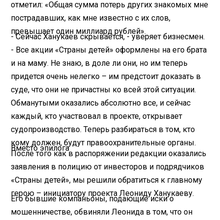
отметил: «Общая сумма потерь других знакомых мне
пострадавших, как мне известно с их слов,
превышает один миллиард рублей».
- Сейчас Ханукаев скрывается, - уверяет бизнесмен.
- Все акции «Страны детей» оформлены на его брата
и на маму. Не знаю, в доле ли они, но им теперь
придется очень нелегко – им предстоит доказать в
суде, что они не причастны ко всей этой ситуации.
Обманутыми оказались абсолютно все, и сейчас
каждый, кто участвовал в проекте, открывает
судопроизводство. Теперь разбираться в том, кто
кому должен, будут правоохранительные органы.
Вместо эпилога
После того как в распоряжении редакции оказались
заявления в полицию от инвесторов и подрядчиков
«Страны детей», мы решили обратиться к главному
герою – инициатору проекта Леониду Ханукаеву.
Его бывшие компаньоны, подающие иски о
мошенничестве, обвиняли Леонида в том, что он