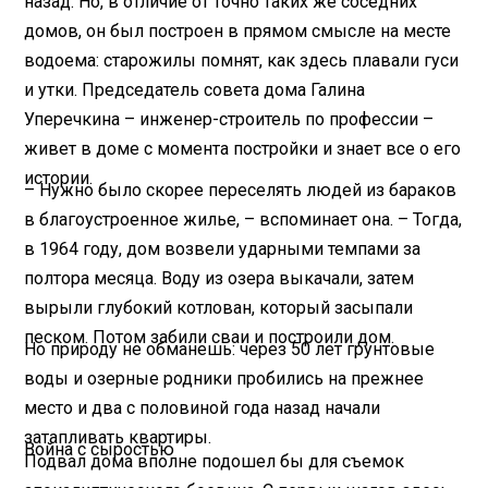
назад. Но, в отличие от точно таких же соседних
домов, он был построен в прямом смысле на месте
водоема: старожилы помнят, как здесь плавали гуси
и утки. Председатель совета дома Галина
Уперечкина – инженер-строитель по профессии –
живет в доме с момента постройки и знает все о его
истории.
– Нужно было скорее переселять людей из бараков
в благоустроенное жилье, – вспоминает она. – Тогда,
в 1964 году, дом возвели ударными темпами за
полтора месяца. Воду из озера выкачали, затем
вырыли глубокий котлован, который засыпали
песком. Потом забили сваи и построили дом.
Но природу не обманешь: через 50 лет грунтовые
воды и озерные родники пробились на прежнее
место и два с половиной года назад начали
затапливать квартиры.
Война с сыростью
Подвал дома вполне подошел бы для съемок