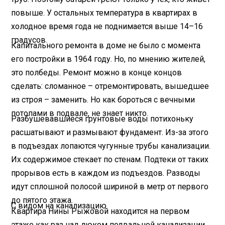
повыше. У остальных температура в квартирах в
холодное время года не поднимается выше 14–16
градусов.
Капитального ремонта в доме не было с момента
его постройки в 1964 году. Но, по мнению жителей,
это полбеды. Ремонт можно в конце концов
сделать: сломанное – отремонтировать, вышедшее
из строя – заменить. Но как бороться с вечными
потопами в подвале, не знает никто.
Разбушевавшиеся грунтовые воды потихоньку
расшатывают и размывают фундамент. Из-за этого
в подъездах лопаются чугунные трубы канализации.
Их содержимое стекает по стенам. Подтеки от таких
прорывов есть в каждом из подъездов. Разводы
идут сплошной полосой шириной в метр от первого
до пятого этажа.
С видом на канализацию
Квартира Нины Рыжовой находится на первом
этаже как раз над люком подвальной канализации.