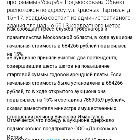
программы «Усадьбы Подмосковья». Объект
расположен по адресу: ул. Красных Партизан, д.
15–17. Усадьба состоит из административного
здания площадью 691,3 квадратного метра.
Как сообщает пресс-служба губернатора и
правительства Московской области, в ходе аукциона
начальная стоимость в 684266 рублей повысилась
на 15%.
«В аукционе приняли участие два претендента,
совершившие шесть шагов на повышение
стартовой суммы годовой арендной платы. Если
начальная стоимость была установлена в 684266
рублей, то в ходе открытого аукциона она
повысилась на 15% и составила 786905,9 рублей», -
сказал заместителя министра имущественных
отношений региона Вячеслав Имангулов.
Отмечается, что победу в аукционе одержало
подмосковное предприятие ООО «Донжон» из
Истры.