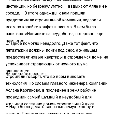
инстанции, но безрезультатно, – вздыхают Алла и ее
соседи. – В итоге однажды к нам пришли
представители строительной компании, подарили
всем по коробке конфет и письмо. В нем было
написано: «Извините за неудобства, потерпите еще
немного».
Сладкое помогло ненадолго. Даже тот факт, что
пятиэтажки должны пойти под снос, а жильцам
предоставят новые квартиры в строящемся доме, не
успокаивает страдающих от ночного шума
одинцовцев.
Виновата технология
Строители говорят, что во всем виновата…
технология. По словам главного инженера компании
Аслана Каргинова, в последнее время рабочие
проводили самый шумный и неудобный для
жильцов соседних домов строительный цикл.
– Надо было делать так называемую «стену в
грунте». Поэтому мы сначала готовили стены