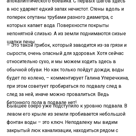
апокалиптического боевика. С первых шагов здесь
в нос ударяет едкий запах нечистот. Стены вдоль и
поперек опутаны трубами разного диаметра, с
которых капает вода. Поверхности покрыты
непонятной слизью. А из земли поднимаются сизые
шапки пены.
– Это такой грибок, который заводится из-за грязи и
сырости, очень опасный для здоровья. Хотя сейчас
относительно сухо, и мы можем ходить здесь в
обычной обуви. Но как только пойдут дожди, воды
будет по колено, – комментирует Галина Уперечкина,
при этом советует пробираться по подвалу след в
след за ней, иначе можно провалиться. Ведь
бетонного пола в подвале нет!
Бывшее озеро уже подступило к уровню подвала. В
левом его крыле из земли пробивается небольшой
фонтан воды – это ключ. Неподалеку мы видим
закрытый люк канализации, находиться рядом с