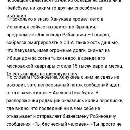
пообещал связаться позже, но больше на связь ни в
Фейсбуке, ни каким-то другим способом не
выходил.
- Насколько я знаю, Ханукаев провел лето в
Испании, а сейчас находится во Франции, -
предполагает Александр Рабинович. – Говорят,
собрался эмигрировать в США, также есть данные,
что Ханукаев, имея огромные долги, снимал на
Ибице дом за сотни тысяч евро, а аренда его
московской квартиры стоила 15 тысяч евро в месяц.
То есть он жил на широкую ногу.
По словам Рабиновича, Ханукаев с ним на связь не
выходит, зато непрерывный поток сообщений идет
от его заместителя – Алексея Гинзбурга. В
распоряжении редакции оказались копии переписки,
где видно, что последний ни в чем себе не
отказывает и отправляет бизнесмену Рабиновичу
сообщения: «Ты бес чесный человек», «Ты просто не