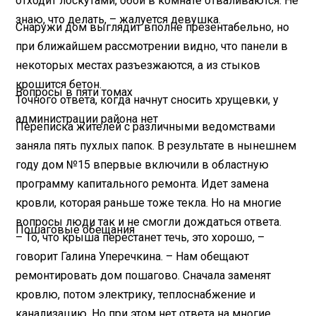
отходит лоскутами, обои в комнате отваливаются. Не
знаю, что делать, – жалуется девушка.
Снаружи дом выглядит вполне презентабельно, но
при ближайшем рассмотрении видно, что панели в
некоторых местах разъезжаются, а из стыков
крошится бетон.
Вопросы в пяти томах
Точного ответа, когда начнут сносить хрущевки, у
администрации района нет
Переписка жителей с различными ведомствами
заняла пять пухлых папок. В результате в нынешнем
году дом №15 впервые включили в областную
программу капитального ремонта. Идет замена
кровли, которая раньше тоже текла. Но на многие
вопросы люди так и не смогли дождаться ответа.
Пошаговые обещания
– То, что крыша перестанет течь, это хорошо, –
говорит Галина Уперечкина. – Нам обещают
ремонтировать дом пошагово. Сначала заменят
кровлю, потом электрику, теплоснабжение и
канализацию. Но при этом нет ответа на многие