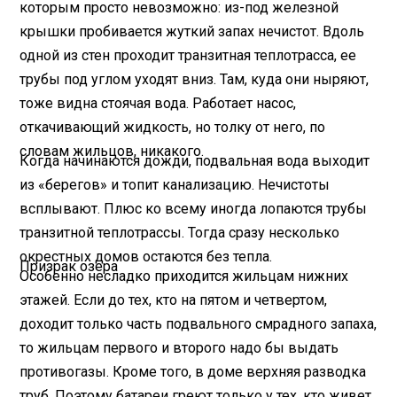
которым просто невозможно: из-под железной
крышки пробивается жуткий запах нечистот. Вдоль
одной из стен проходит транзитная теплотрасса, ее
трубы под углом уходят вниз. Там, куда они ныряют,
тоже видна стоячая вода. Работает насос,
откачивающий жидкость, но толку от него, по
словам жильцов, никакого.
Когда начинаются дожди, подвальная вода выходит
из «берегов» и топит канализацию. Нечистоты
всплывают. Плюс ко всему иногда лопаются трубы
транзитной теплотрассы. Тогда сразу несколько
окрестных домов остаются без тепла.
Призрак озера
Особенно несладко приходится жильцам нижних
этажей. Если до тех, кто на пятом и четвертом,
доходит только часть подвального смрадного запаха,
то жильцам первого и второго надо бы выдать
противогазы. Кроме того, в доме верхняя разводка
труб. Поэтому батареи греют только у тех, кто живет