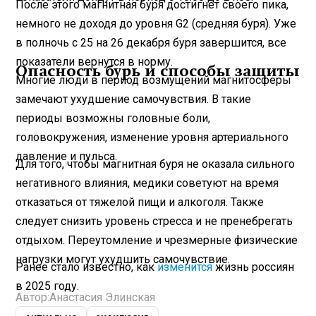
После этого магнитная буря достигнет своего пика,
немного не доходя до уровня G2 (средняя буря). Уже
в полночь с 25 на 26 декабря буря завершится, все
показатели вернутся в норму.
Опасность бурь и способы защиты
Многие люди в период возмущений магнитосферы
замечают ухудшение самочувствия. В такие
периоды возможны головные боли,
головокружения, изменение уровня артериального
давление и пульса.
Для того, чтобы магнитная буря не оказала сильного
негативного влияния, медики советуют на время
отказаться от тяжелой пищи и алкоголя. Также
следует снизить уровень стресса и не пренебрегать
отдыхом. Переутомление и чрезмерные физические
нагрузки могут ухудшить самочувствие.
Ранее стало известно, как
изменится
жизнь россиян
в 2025 году.
Автор:
Анастасия Элинская