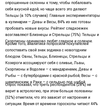
опрошенные склонны к тому, чтобы побаловать
себя вкусной едой, но чаще всего это делают
Тельцы (в 10% случаев). Главные экспериментаторы
в кулинарии — Девы и Весы, 84% из них готовы
пробовать новые вкусы. Рейтинг сладкоежек
возглавляют Близнецы и Стрельцы (75%). Тельцы и
Скорпионы одинаково любят сладкое и соленое.
Кроме того, аналитики попросили покупателей
сопоставить свой знак зодиака с новогодним
блюдом. Овны, Тельцы, Близнецы, Стрельцы и
Козероги ассоциируют себя с оливье, Львы,
Скорпионы и Водолеи — с мандаринами, Девы и
Рыбы — с бутербродами с красной рыбой, Весы — с
шампанским, а Раки — с сельдью под шубой.
Опрос показал, что треть респондентов (28%) не
верит в астрологию, при этом больше половины
(52%) отметили, что это зависит от настроения и
ситуации. Время от времени гороскопы читают 44%