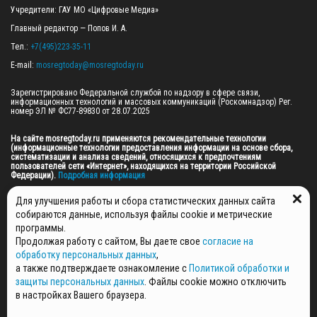
Учредители: ГАУ МО «Цифровые Медиа»

Главный редактор — Попов И. А.

Тел.: 
+7(495)223-35-11
E-mail: 
mosregtoday@mosregtoday.ru
Зарегистрировано Федеральной службой по надзору в сфере связи, 
информационных технологий и массовых коммуникаций (Роскомнадзор) Рег. 
номер ЭЛ № ФС77-89830 от 28.07.2025

На сайте mosregtoday.ru применяются рекомендательные технологии 
(информационные технологии предоставления информации на основе сбора, 
систематизации и анализа сведений, относящихся к предпочтениям 
пользователей сети «Интернет», находящихся на территории Российской 
Федерации).
 Подробная информация
© 2026 ПРАВА НА ВСЕ МАТЕРИАЛЫ САЙТА ПРИНАДЛЕЖАТ ГАУ МО "ЦИФРОВЫЕ 
Для улучшения работы и сбора статистических данных сайта
МЕДИА" (ОГРН: 1255000059467).
собираются данные, используя файлы cookie и метрические
программы.
Продолжая работу с сайтом, Вы даете свое
согласие на
ПОЛИТИКА ОБРАБОТКИ И ЗАЩИТЫ ПЕРСОНАЛЬНЫХ ДАННЫХ
обработку персональных данных
,
НОВОСТИ
а также подтверждаете ознакомление с
Политикой обработки и
ГАЗЕТЫ
защиты персональных данных
. Файлы cookie можно отключить
РЕКЛАМОДАТЕЛЯМ
в настройках Вашего браузера.
КОНТАКТНАЯ ИНФОРМАЦИЯ