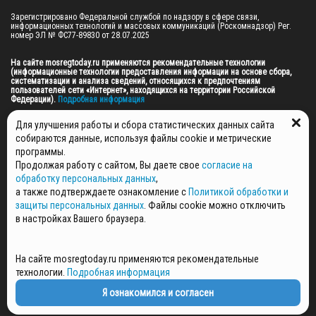
Зарегистрировано Федеральной службой по надзору в сфере связи, 
информационных технологий и массовых коммуникаций (Роскомнадзор) Рег. 
номер ЭЛ № ФС77-89830 от 28.07.2025

На сайте mosregtoday.ru применяются рекомендательные технологии 
(информационные технологии предоставления информации на основе сбора, 
систематизации и анализа сведений, относящихся к предпочтениям 
пользователей сети «Интернет», находящихся на территории Российской 
Федерации).
 Подробная информация
© 2026 ПРАВА НА ВСЕ МАТЕРИАЛЫ САЙТА ПРИНАДЛЕЖАТ ГАУ МО "ЦИФРОВЫЕ 
Для улучшения работы и сбора статистических данных сайта
МЕДИА" (ОГРН: 1255000059467).
собираются данные, используя файлы cookie и метрические
программы.
Продолжая работу с сайтом, Вы даете свое
согласие на
ПОЛИТИКА ОБРАБОТКИ И ЗАЩИТЫ ПЕРСОНАЛЬНЫХ ДАННЫХ
обработку персональных данных
,
НОВОСТИ
а также подтверждаете ознакомление с
Политикой обработки и
ГАЗЕТЫ
защиты персональных данных
. Файлы cookie можно отключить
РЕКЛАМОДАТЕЛЯМ
в настройках Вашего браузера.
КОНТАКТНАЯ ИНФОРМАЦИЯ
О РЕДАКЦИИ
На сайте mosregtoday.ru применяются рекомендательные
СПЕЦПРОЕКТЫ
технологии.
Подробная информация
СТАТЬИ
ПОЛИТИКА КОНФИДЕНЦИАЛЬНОСТИ
Я ознакомился и согласен