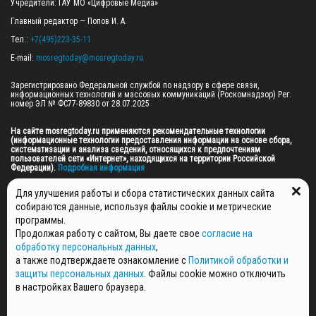
Учредители: ГАУ МО «Цифровые Медиа»

Главный редактор — Попов И. А.

Тел.: 
+7(495)223-35-11
E-mail: 
mosregtoday@mosregtoday.ru
Зарегистрировано Федеральной службой по надзору в сфере связи, 
информационных технологий и массовых коммуникаций (Роскомнадзор) Рег. 
номер ЭЛ № ФС77-89830 от 28.07.2025

На сайте mosregtoday.ru применяются рекомендательные технологии 
(информационные технологии предоставления информации на основе сбора, 
систематизации и анализа сведений, относящихся к предпочтениям 
пользователей сети «Интернет», находящихся на территории Российской 
Федерации).
 Подробная информация
© 2026 ПРАВА НА ВСЕ МАТЕРИАЛЫ САЙТА ПРИНАДЛЕЖАТ ГАУ МО "ЦИФРОВЫЕ 
Для улучшения работы и сбора статистических данных сайта
МЕДИА" (ОГРН: 1255000059467).
собираются данные, используя файлы cookie и метрические
программы.
Продолжая работу с сайтом, Вы даете свое
согласие на
ПОЛИТИКА ОБРАБОТКИ И ЗАЩИТЫ ПЕРСОНАЛЬНЫХ ДАННЫХ
обработку персональных данных
,
НОВОСТИ
а также подтверждаете ознакомление с
Политикой обработки и
ГАЗЕТЫ
защиты персональных данных
. Файлы cookie можно отключить
РЕКЛАМОДАТЕЛЯМ
в настройках Вашего браузера.
КОНТАКТНАЯ ИНФОРМАЦИЯ
О РЕДАКЦИИ