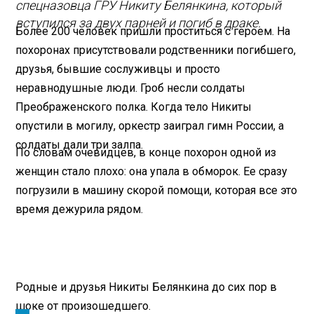
спецназовца ГРУ Никиту Белянкина, который
вступился за двух парней и погиб в драке
.
Более 200 человек пришли проститься с героем. На
похоронах присутствовали родственники погибшего,
друзья, бывшие сослуживцы и просто
неравнодушные люди. Гроб несли солдаты
Преображенского полка. Когда тело Никиты
опустили в могилу, оркестр заиграл гимн России, а
солдаты дали три залпа.
По словам очевидцев, в конце похорон одной из
женщин стало плохо: она упала в обморок. Ее сразу
погрузили в машину скорой помощи, которая все это
время дежурила рядом.
Родные и друзья Никиты Белянкина до сих пор в
шоке от произошедшего.