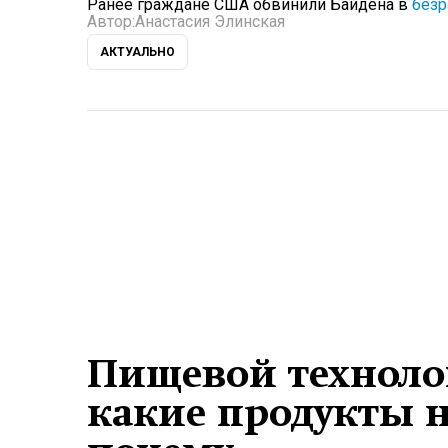
Ранее граждане США обвинили Байдена в
безр
Автор:
Анастасия Элинская
АКТУАЛЬНО
Пищевой технолог
какие продукты н