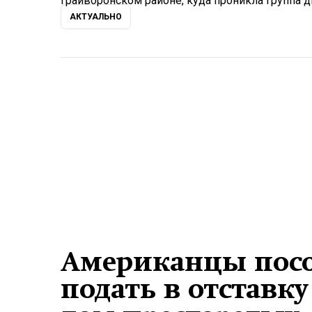
Грайворонском районе, куда проникла группа д
АКТУАЛЬНО
Американцы посо
подать в отставку