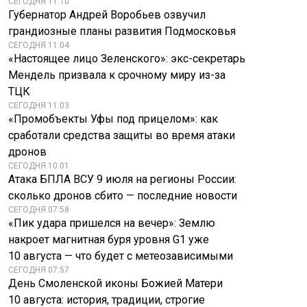
СЕГОДНЯ 11:10
Губернатор Андрей Воробьев озвучил
грандиозные планы развития Подмосковья
СЕГОДНЯ 11:04
«Настоящее лицо Зеленского»: экс-секретарь
Мендель призвала к срочному миру из-за
ТЦК
СЕГОДНЯ 11:03
«Промобъекты Уфы под прицелом»: как
сработали средства защиты во время атаки
дронов
СЕГОДНЯ 10:01
Атака БПЛА ВСУ 9 июля на регионы России:
сколько дронов сбито — последние новости
СЕГОДНЯ 07:58
«Пик удара пришелся на вечер»: Землю
накроет магнитная буря уровня G1 уже
10 августа — что будет с метеозависимыми
СЕГОДНЯ 07:57
День Смоленской иконы Божией Матери
10 августа: история, традиции, строгие