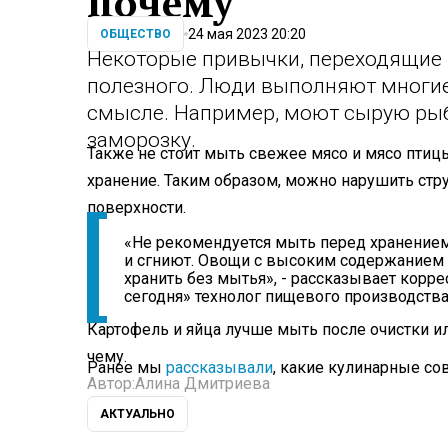
почему
24 мая 2023 20:20
ОБЩЕСТВО
Некоторые привычки, переходящие по
полезного. Люди выполняют многие
смысле. Например, моют сырую рыбу
заморозку.
Также не стоит мыть свежее мясо и мясо птицы
хранение. Таким образом, можно нарушить стру
поверхности.
«Не рекомендуется мыть перед хранением 
и сгниют. Овощи с высоким содержанием 
хранить без мытья», - рассказывает корр
сегодня» технолог пищевого производств
Картофель и яйца лучше мыть после очистки и
чему.
Ранее мы
рассказывали
, какие кулинарные со
Автор:
Алина Дмитриева
АКТУАЛЬНО