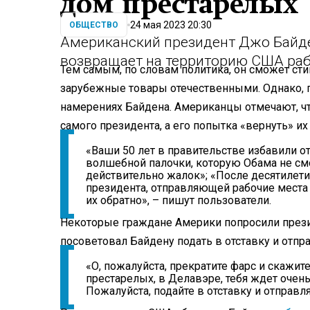
дом престарелых
24 мая 2023 20:30
ОБЩЕСТВО
Американский президент Джо Байден
возвращает на территорию США раб
Тем самым, по словам политика, он сможет ст
зарубежные товары отечественными. Однако, 
намерениях Байдена. Американцы отмечают, чт
самого президента, а его попытка «вернуть» и
«Ваши 50 лет в правительстве избавили о
волшебной палочки, которую Обама не смог
действительно жалок»; «После десятилети
президента, отправляющей рабочие места з
их обратно», – пишут пользователи.
Некоторые граждане Америки попросили президе
посоветовал Байдену подать в отставку и отпр
«О, пожалуйста, прекратите фарс и скажите
престарелых, в Делавэре, тебя ждет очень
Пожалуйста, подайте в отставку и отправл