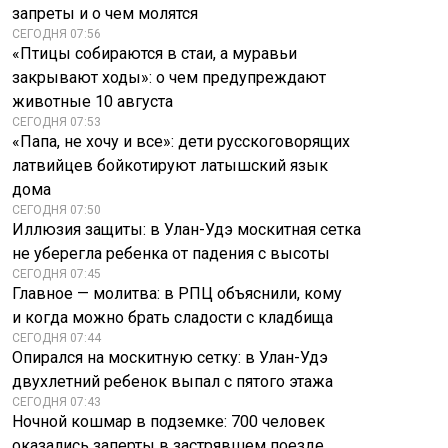
запреты и о чем молятся
СЕГОДНЯ 07:56
«Птицы собираются в стаи, а муравьи
закрывают ходы»: о чем предупреждают
животные 10 августа
СЕГОДНЯ 07:53
«Папа, не хочу и все»: дети русскоговорящих
латвийцев бойкотируют латышский язык
дома
СЕГОДНЯ 07:50
Иллюзия защиты: в Улан-Удэ москитная сетка
не уберегла ребенка от падения с высоты
СЕГОДНЯ 07:45
Главное — молитва: в РПЦ объяснили, кому
и когда можно брать сладости с кладбища
СЕГОДНЯ 07:44
Опирался на москитную сетку: в Улан-Удэ
двухлетний ребенок выпал с пятого этажа
СЕГОДНЯ 07:43
Ночной кошмар в подземке: 700 человек
оказались заперты в застрявшем поезде