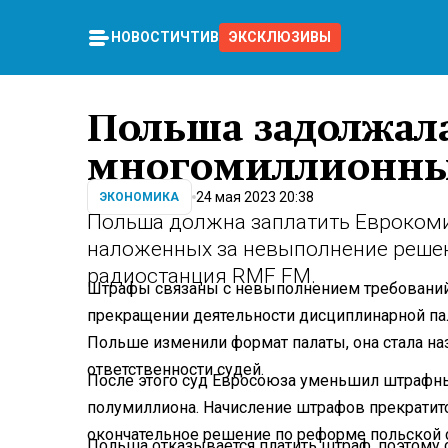
НОВОСТИ
ЧТИВО
ЭКСКЛЮЗИВЫ
Польша задолжал
многомиллионн
24 мая 2023 20:38
ЭКОНОМИКА
Польша должна заплатить Еврокоми
наложенных за невыполнение решен
радиостанция RMF FM.
Штрафы связаны с невыполнением требований 
прекращении деятельности дисциплинарной па
Польше изменили формат палаты, она стала н
ответственности судей.
После этого суд Евросоюза уменьшил штрафны
полумиллиона. Начисление штрафов прекратитс
окончательное решение по реформе польской 
Польша отказывается платить штраф, поэтому 