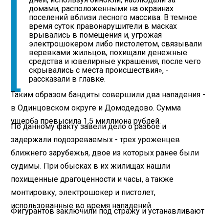
домами, расположенными на окраинах
поселений вблизи лесного массива. В темное
время суток правонарушители в масках
врывались в помещения и, угрожая
электрошокером либо пистолетом, связывали
веревками жильцов, похищали денежные
средства и ювелирные украшения, после чего
скрывались с места происшествия», -
рассказали в главке.
Таким образом бандиты совершили два нападения -
в Одинцовском округе и Домодедово. Сумма
ущерба превысила 1,5 миллиона рублей.
По данному факту завели дело о разбое и
задержали подозреваемых - трех уроженцев
ближнего зарубежья, двое из которых ранее были
судимы. При обысках в их жилищах нашли
похищенные драгоценности и часы, а также
монтировку, электрошокер и пистолет,
использованные во время нападений.
Фигурантов заключили под стражу и устанавливают