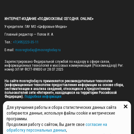
ИНТЕРНЕТ-ИЗДАНИЕ «ПОДМОСКОВЬЕ СЕГОДНЯ. ONLINE»
Учредители: ГАУ МО «Цифровые Медиа»

Главный редактор — Попов И. А.

Тел.: 
+7(495)223-35-11
E-mail: 
mosregtoday@mosregtoday.ru
Зарегистрировано Федеральной службой по надзору в сфере связи, 
информационных технологий и массовых коммуникаций (Роскомнадзор) Рег. 
номер ЭЛ № ФС77-89830 от 28.07.2025

На сайте mosregtoday.ru применяются рекомендательные технологии 
(информационные технологии предоставления информации на основе сбора, 
систематизации и анализа сведений, относящихся к предпочтениям 
пользователей сети «Интернет», находящихся на территории Российской 
Федерации).
 Подробная информация
© 2026 ПРАВА НА ВСЕ МАТЕРИАЛЫ САЙТА ПРИНАДЛЕЖАТ ГАУ МО "ЦИФРОВЫЕ 
Для улучшения работы и сбора статистических данных сайта
МЕДИА" (ОГРН: 1255000059467).
собираются данные, используя файлы cookie и метрические
программы.
Продолжая работу с сайтом, Вы даете свое
согласие на
ПОЛИТИКА ОБРАБОТКИ И ЗАЩИТЫ ПЕРСОНАЛЬНЫХ ДАННЫХ
обработку персональных данных
,