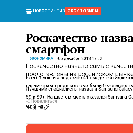
НОВОСТИ
ЧТИВО
ЭКСКЛЮЗИВЫ
Роскачество назв
смартфон
06 декабря 2018 17:52
ЭКОНОМИКА
Роскачество назвало самые качест
представлены на российском рынке
Всего было исследовано 415 моделей гаджето
параметрам, среди которых были безопасность
Лучшими специалисты назвали Samsung Galaxy No
S9 и S9+. На шестом месте оказался Samsung Gal
Поделиться