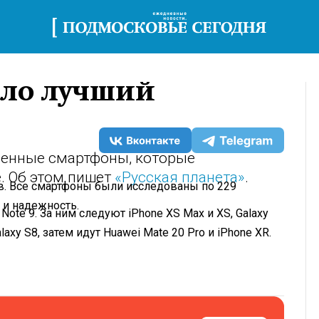
ало лучший
венные смартфоны, которые
. Об этом пишет
«Русская планета»
.
в. Все смартфоны были исследованы по 229
 и надежность.
te 9. За ним следуют iPhone XS Max и XS, Galaxy
axy S8, затем идут Huawei Mate 20 Pro и iPhone XR.