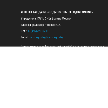
ИНТЕРНЕТ-ИЗДАНИЕ «ПОДМОСКОВЬЕ СЕГОДНЯ. ONLINE»
Учредители: ГАУ МО «Цифровые Медиа»

Главный редактор — Попов И. А.

Тел.: 
+7(495)223-35-11
E-mail: 
mosregtoday@mosregtoday.ru
Зарегистрировано Федеральной службой по надзору в сфере связи, 
информационных технологий и массовых коммуникаций 
(Роскомнадзор) Рег. номер ЭЛ № ФС77-89830 от 28.07.2025

На сайте mosregtoday.ru применяются рекомендательные технологии 
(информационные технологии предоставления информации на основе
сбора, систематизации и анализа сведений, относящихся к 
предпочтениям пользователей сети «Интернет», находящихся на 
территории Российской Федерации).
 Подробная информация
© 2026 ПРАВА НА ВСЕ МАТЕРИАЛЫ САЙТА ПРИНАДЛЕЖАТ ГАУ МО 
"ЦИФРОВЫЕ МЕДИА" (ОГРН: 1255000059467).