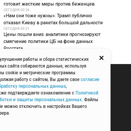
готовит жесткие меры против беженцев
СЕГОДНЯ 00:36
«Нам они тоже нужны»: Трамп публично
отказал Киеву в ракетах большой дальности
СЕГОДНЯ 00:21
Цены пошли вниз: аналитики прогнозируют
смягчение политики ЦБ на фоне данных
Росстата
улучшения работы и сбора статистических
ых сайта собираются данные, используя
ы cookie и метрические программы.
олжая работу с сайтом, Вы даете свое
согласие
бработку персональных данных
,
КИ И ЗАЩИТЫ
ННЫХ
кже подтверждаете ознакомление с
Политикой
ботки и защиты персональных данных
. Файлы
ie можно отключить в настройках Вашего
зера.
РМАЦИЯ