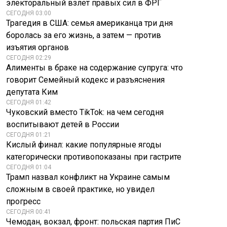
электоральный взлет правых сил в ФРГ
СЕГОДНЯ 03:00
Трагедия в США: семья американца три дня
боролась за его жизнь, а затем — против
изъятия органов
СЕГОДНЯ 02:29
Алименты в браке на содержание супруга: что
говорит Семейный кодекс и разъяснения
депутата Ким
СЕГОДНЯ 01:42
Чуковский вместо TikTok: на чем сегодня
воспитывают детей в России
СЕГОДНЯ 01:21
Кислый финал: какие популярные ягоды
категорически противопоказаны при гастрите
СЕГОДНЯ 01:04
Трамп назвал конфликт на Украине самым
сложным в своей практике, но увидел
прогресс
СЕГОДНЯ 00:41
Чемодан, вокзал, фронт: польская партия ПиС