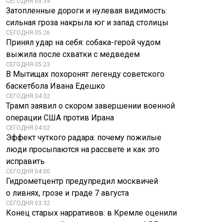
СЕГОДНЯ 05:34
Затопленные дороги и нулевая видимость:
сильная гроза накрыла юг и запад столицы
СЕГОДНЯ 05:26
Принял удар на себя: собака-герой чудом
выжила после схватки с медведем
СЕГОДНЯ 05:23
В Мытищах похоронят легенду советского
баскетбола Ивана Едешко
СЕГОДНЯ 04:32
Трамп заявил о скором завершении военной
операции США против Ирана
СЕГОДНЯ 04:02
Эффект чуткого радара: почему пожилые
люди просыпаются на рассвете и как это
исправить
СЕГОДНЯ 04:00
Гидрометцентр предупредил москвичей
о ливнях, грозе и граде 7 августа
СЕГОДНЯ 03:32
Конец старых нарративов: в Кремле оценили