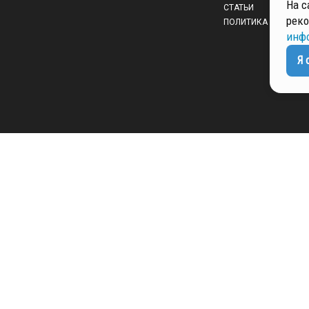
На с
СТАТЬИ
реко
ПОЛИТИКА КОНФИД
инф
Я 
 