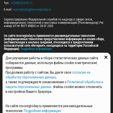
Тел.: 
+7(495)223-35-11
E-mail: 
mosregtoday@mosregtoday.ru
Зарегистрировано Федеральной службой по надзору в сфере связи, 
информационных технологий и массовых коммуникаций (Роскомнадзор) Рег. 
номер ЭЛ № ФС77-89830 от 28.07.2025

На сайте mosregtoday.ru применяются рекомендательные технологии 
(информационные технологии предоставления информации на основе сбора, 
систематизации и анализа сведений, относящихся к предпочтениям 
пользователей сети «Интернет», находящихся на территории Российской 
Федерации).
 Подробная информация
© 2026 ПРАВА НА ВСЕ МАТЕРИАЛЫ САЙТА ПРИНАДЛЕЖАТ ГАУ МО "ЦИФРОВЫЕ 
Для улучшения работы и сбора статистических данных сайта
МЕДИА" (ОГРН: 1255000059467).
собираются данные, используя файлы cookie и метрические
программы.
Продолжая работу с сайтом, Вы даете свое
согласие на
ПОЛИТИКА ОБРАБОТКИ И ЗАЩИТЫ ПЕРСОНАЛЬНЫХ ДАННЫХ
обработку персональных данных
,
НОВОСТИ
а также подтверждаете ознакомление с
Политикой обработки и
ГАЗЕТЫ
защиты персональных данных
. Файлы cookie можно отключить
РЕКЛАМОДАТЕЛЯМ
в настройках Вашего браузера.
КОНТАКТНАЯ ИНФОРМАЦИЯ
О РЕДАКЦИИ
На сайте mosregtoday.ru применяются рекомендательные
СПЕЦПРОЕКТЫ
технологии.
Подробная информация
СТАТЬИ