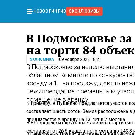
НОВОСТИ
ЧТИВО
ЭКСКЛЮЗИВЫ
В Подмосковье за
на торги 84 объек
09 ноября 2022 18:21
ЭКОНОМИКА
В Подмосковье за неделю выставили
областном Комитете по конкурентной
аренду и 11 на продажу, девять не
нежилое здание с земельным участ
помещение в аренду.
К примеру, в Пушкино предлагается участок по
составляет шесть соток. Земля расположена в 
предлагается в аренду на 13 лет и 2 месяца.
В Богородском округе выставили на торги пят
составляет от 26,6 квадратного метра до 243,8 
В Серебряных Прудах выставлены два участк