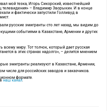
вал мой тезка, Игорь Сикорский, известнейший
ц телевидения» – Владимир Зворыкин. И в конце
ехали и фактически запустили Голливуд в
мист.
вали русские эмигранты сто лет назад, мы видим до
текущими событиями в Казахстане, Армении и других
ь всему миру. Тот толчок, который дает русская
танется в этих странах надолго», – делится мнением
орые эмигранты реализуют в Казахстане, Армении,
том числе для российских заводов и заказчиков.
нционном формате.
те
наш канал
.