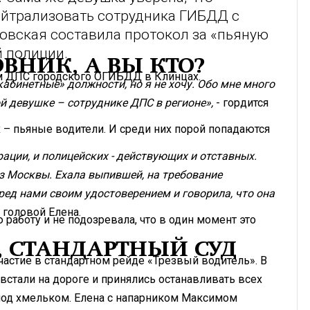
ейтрализовать сотрудника ГИБДД с
овская составила протокол за «пьяную
 полиции.
ОВНИК, А ВЫ КТО?
ом ДПС городского ОГИБДД в Клинцах.
кабинетные» должности, но я не хочу. Обо мне много
ой девушке – сотруднике ДПС в регионе»,
- гордится
– пьяные водители. И среди них порой попадаются
ции, и полицейских - действующих и отставных.
з Москвы. Ехала выпившей, на требование
ред нами своим удостоверением и говорила, что она
 головой Елена.
 работу и не подозревала, что в один момент это
, СТАНДАРТНЫЙ СУД
частие в стандартном рейде «Трезвый водитель». В
стали на дороге и принялись останавливать всех
 под хмельком. Елена с напарником Максимом