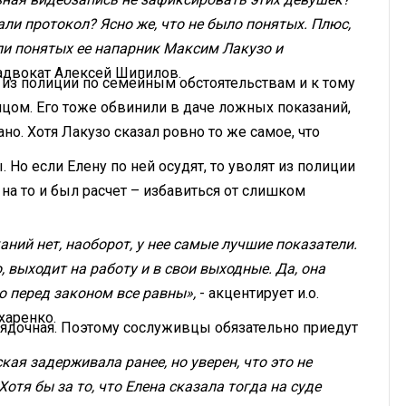
али протокол? Ясно же, что не было понятых. Плюс,
ели понятых ее напарник Максим Лакузо и
 адвокат Алексей Шипилов.
 из полиции по семейным обстоятельствам и к тому
цом. Его тоже обвинили в даче ложных показаний,
но. Хотя Лакузо сказал ровно то же самое, что
 Но если Елену по ней осудят, то уволят из полиции
на то и был расчет – избавиться от слишком
аний нет, наоборот, у нее самые лучшие показатели.
, выходит на работу и в свои выходные. Да, она
о перед законом все равны»,
- акцентирует и.о.
харенко.
орядочная. Поэтому сослуживцы обязательно приедут
кая задерживала ранее, но уверен, что это не
Хотя бы за то, что Елена сказала тогда на суде