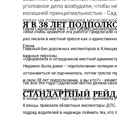
уголовное дело возбудили, чтобы н
излишней принципиальностью - Сад
езду» на подполковника московской
Я В 38 ЛЕТ ПОДПОЛК
Елена Садовская уже 7 лет служит инспектор
«Мне очень нравится эта работа! Предлагали «
раз писали в местной прессе как о единственн
Елена.
Главный бич дорожных инспекторов в Клинцах 
важные персоны.
«Оформляла и сотрудников местной администра
Недавно была дама – подполковник полиции и
остановиться не подчинилась, потом трясла пе
в свои 38 лет подполковник, а вы кто?»
- качает
Так все эти годы Садовская честно делала свою
приведет к жуткому финалу.
СТАНДАРТНЫЙ РЕЙД
В конце прошлого года Садовская принимала у
Клинцы приехали областные инспекторы ДПС, в
подряд водителей в надежде поймать тех, кто