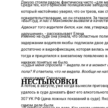
Лакузо стояли рядом, фактически чисто «для м
Среди тех, кого брянские полицейские заподоз
который настойчиво уверял, что он трезв, как
освидетельствование, но он отказался. За так
«Был суд, и нас с Максимом вызвали в качеств
Адвокат того водителя бился, как лев, утвержд
нарушения»
, - рассказывает Елена.
Именно на суде она узнала, что областные поли
задержании водителя якобы подписали двое де
достаточно и видеофиксации, которая велась
тогда и прицепился к внезапному появлению в 
никаких понятых не было.
«Судья меня спросила – видела ли я в момент
пола? Я ответила, что не видела. Вообще не нап
- продолжает Садовская.
НЕСТЫКОВКИ
А потом, в августе, уже когда вынесли пригово
удалось в суде доказать факт его алкогольного 
307 УК РФ (дача ложных показаний в суде). Яко
самом деле были.
«Я отлично помню то дело. Как могла непреры