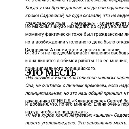
Когда у них брали данные, когда они подписыв
кроме Садовской, на суде сказали, что не вид
гражданские лица – очевидцы»
, - акцентирует
Но Максим Лакузо незадолго до суда уволился
моменту фактически тоже был гражданским ли
но в возбуждении уголовного дела было отказа
Садовская. А очевидцев и дергать не стали.
Ст. 307-я не предусматривает лишения свободы.
и она лишится любимой работы. По ее мнению, 
принципиального полицейского.
ЭТО МЕСТЬ
«На службе к Елене Анатольевне никаких нарек
Она, не считаясь с личным временем, если надо
принципиальная, но это наш общий принцип, чт
начальника ОГИБДД «Клинцовское» Сергей За
И добавил, что, по его мнению, Елена очень п
на суд, чтобы ее поддержать.
«Я не в курсе, каких нетрезвых «шишек» Садовс
просто уголовное дело. Это однозначно месть. 