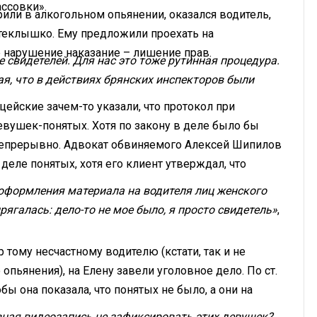
ассовки».
рили в алкогольном опьянении, оказался водитель,
 стеклышко. Ему предложили проехать на
ое нарушение наказание – лишение прав.
е свидетелей. Для нас это тоже рутинная процедура.
ая, что в действиях брянских инспекторов были
цейские зачем-то указали, что протокол при
вушек-понятых. Хотя по закону в деле было бы
 непрерывно. Адвокат обвиняемого Алексей Шипилов
деле понятых, хотя его клиент утверждал, что
 оформления материала на водителя лиц женского
рягалась: дело-то не мое было, я просто свидетель»
,
р тому несчастному водителю (кстати, так и не
опьянения), на Елену завели уголовное дело. По ст.
бы она показала, что понятых не было, а они на
вная видеозапись не зафиксировать этих девушек?