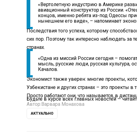
«Вертолетную индустрию в Америке разви
авиационный конструктор из России. «Оте
концов, именно ребята из-под Одессы при
нынешнем его виде», – напоминает эконо
Последствия того успеха, которому способство
сих пор. Поэтому так интересно наблюдать за 
странах.
«Одна из миссий России сегодня – помогат
мысль, русские люди, русская культура, ос
Качалов.
Экономист также уверен: многие проекты, кот
Узбекистане и других странах – это проекты в 
Просто работают они, что называется, в диста
Будьте в курсе всех главных новостей — читай
Автор:
Варвара Монахова
АКТУАЛЬНО