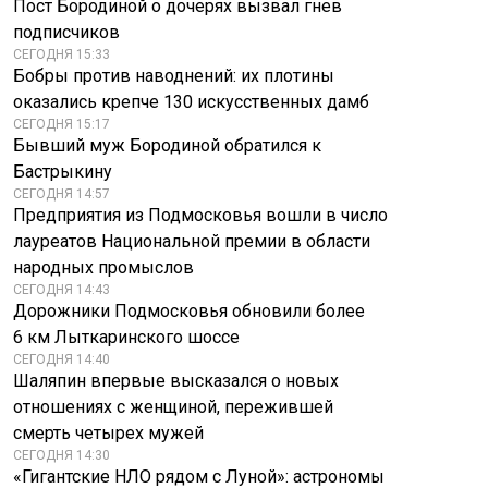
Пост Бородиной о дочерях вызвал гнев
подписчиков
СЕГОДНЯ 15:33
Бобры против наводнений: их плотины
оказались крепче 130 искусственных дамб
СЕГОДНЯ 15:17
Бывший муж Бородиной обратился к
Бастрыкину
СЕГОДНЯ 14:57
Предприятия из Подмосковья вошли в число
лауреатов Национальной премии в области
народных промыслов
СЕГОДНЯ 14:43
Дорожники Подмосковья обновили более
6 км Лыткаринского шоссе
СЕГОДНЯ 14:40
Шаляпин впервые высказался о новых
отношениях с женщиной, пережившей
смерть четырех мужей
СЕГОДНЯ 14:30
«Гигантские НЛО рядом с Луной»: астрономы