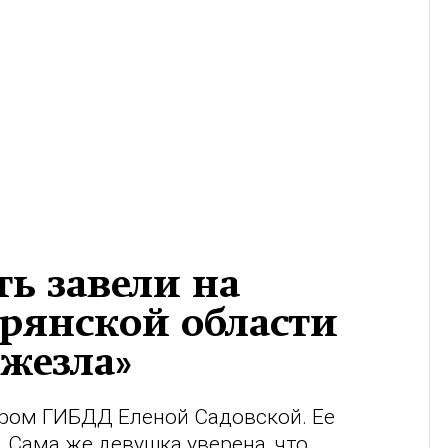
ь завели на
рянской области
жезла»
ором ГИБДД Еленой Садовской. Ее
 Сама же девушка уверена, что