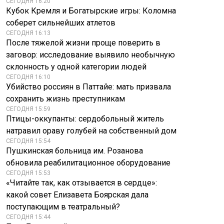
СЕГОДНЯ 16:20
Кубок Кремля и Богатырские игры: Коломна
соберет сильнейших атлетов
СЕГОДНЯ 16:13
После тяжелой жизни проще поверить в
заговор: исследование выявило необычную
склонность у одной категории людей
СЕГОДНЯ 16:10
Убийство россиян в Паттайе: мать призвала
сохранить жизнь преступникам
СЕГОДНЯ 15:59
Птицы-оккупанты: сердобольный житель
натравил ораву голубей на собственный дом
СЕГОДНЯ 15:54
Пушкинская больница им. Розанова
обновила реабилитационное оборудование
СЕГОДНЯ 15:53
«Читайте так, как отзывается в сердце»:
какой совет Елизавета Боярская дала
поступающим в театральный?
СЕГОДНЯ 15:44