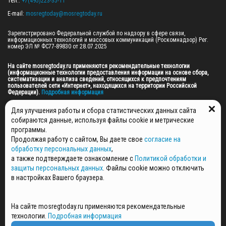
Тел.: 
+7(495)223-35-11
E-mail: 
mosregtoday@mosregtoday.ru
Зарегистрировано Федеральной службой по надзору в сфере связи, 
информационных технологий и массовых коммуникаций (Роскомнадзор) Рег. 
номер ЭЛ № ФС77-89830 от 28.07.2025

На сайте mosregtoday.ru применяются рекомендательные технологии 
(информационные технологии предоставления информации на основе сбора, 
систематизации и анализа сведений, относящихся к предпочтениям 
пользователей сети «Интернет», находящихся на территории Российской 
Федерации).
 Подробная информация
© 2026 ПРАВА НА ВСЕ МАТЕРИАЛЫ САЙТА ПРИНАДЛЕЖАТ ГАУ МО "ЦИФРОВЫЕ 
Для улучшения работы и сбора статистических данных сайта
МЕДИА" (ОГРН: 1255000059467).
собираются данные, используя файлы cookie и метрические
программы.
Продолжая работу с сайтом, Вы даете свое
согласие на
ПОЛИТИКА ОБРАБОТКИ И ЗАЩИТЫ ПЕРСОНАЛЬНЫХ ДАННЫХ
обработку персональных данных
,
НОВОСТИ
а также подтверждаете ознакомление с
Политикой обработки и
ГАЗЕТЫ
защиты персональных данных
. Файлы cookie можно отключить
РЕКЛАМОДАТЕЛЯМ
в настройках Вашего браузера.
КОНТАКТНАЯ ИНФОРМАЦИЯ
О РЕДАКЦИИ
На сайте mosregtoday.ru применяются рекомендательные
СПЕЦПРОЕКТЫ
технологии.
Подробная информация
СТАТЬИ