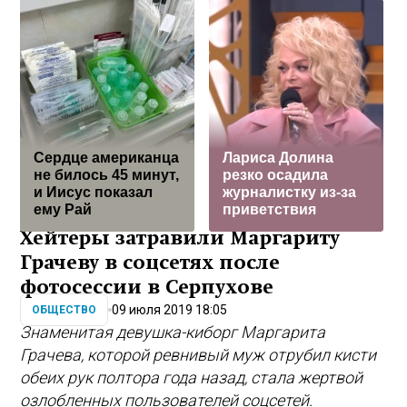
Сердце американца
Лариса Долина
не билось 45 минут,
резко осадила
и Иисус показал
журналистку из-за
ему Рай
приветствия
Хейтеры затравили Маргариту
Грачеву в соцсетях после
фотосессии в Серпухове
09 июля 2019 18:05
ОБЩЕСТВО
Знаменитая девушка-киборг Маргарита
Грачева, которой ревнивый муж отрубил кисти
обеих рук полтора года назад, стала жертвой
озлобленных пользователей соцсетей.