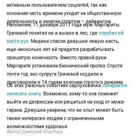
активным пользователем соцсетей, так как
основная часть времени уходит на общественную
деятельность и занятия спортом – дайвингом.
Напомним, 11 декабря 2017 года муж Маргариты
Грачевой похитил ее и вывез в лес, где
отрубил ей
кисти рук
. Медики спасли девушке левую кисть,
еще несколько лет ей придется разрабатывать
пришитую конечность. Вместо правой руки
Маргарите установили бионический протез. Спустя
почти год экс-супруга Грачевой осудили и
приговорили к 14 годам колонии строгого режима.
Об этих ужасных событиях серпуховичка
собирается
написать книгу
. Возможно, кому-то она поможет
выйти из депрессии или решиться на уход от мужа-
тирана. Девушка уверена, что ее опыт может быть
также интересен людям с ограниченными
возможностями здоровья.
Автор:
Дмитрий Юзупчук