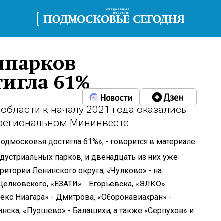
нпарков
тигла 61%
бласти к началу 2021 года оказались
 региональном Мининвесте.
дмосковья достигла 61%», - говорится в материале.
ндустриальных парков, и двенадцать из них уже
ритории Ленинского округа, «Чулково» - на
Щелковского, «ЕЗАТИ» - Егорьевска, «ЭЛКО» -
екс Ниагара» - Дмитрова, «Оборонавиахран» -
ска, «Пуршево» - Балашихи, а также «Серпухов» и