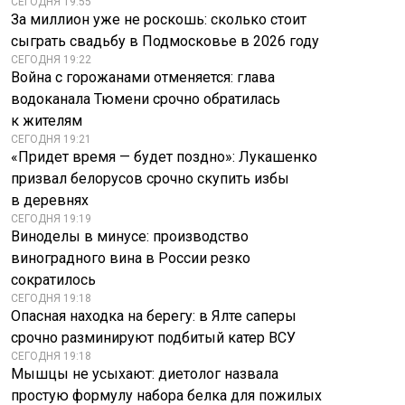
СЕГОДНЯ 19:55
За миллион уже не роскошь: сколько стоит
сыграть свадьбу в Подмосковье в 2026 году
СЕГОДНЯ 19:22
Война с горожанами отменяется: глава
водоканала Тюмени срочно обратилась
к жителям
СЕГОДНЯ 19:21
«Придет время — будет поздно»: Лукашенко
призвал белорусов срочно скупить избы
в деревнях
СЕГОДНЯ 19:19
Виноделы в минусе: производство
виноградного вина в России резко
сократилось
СЕГОДНЯ 19:18
Опасная находка на берегу: в Ялте саперы
срочно разминируют подбитый катер ВСУ
СЕГОДНЯ 19:18
Мышцы не усыхают: диетолог назвала
простую формулу набора белка для пожилых