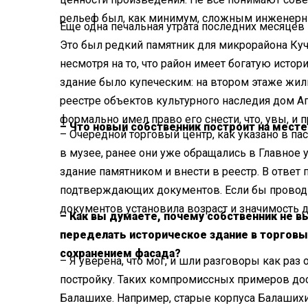
рельеф был, как минимум, сложным инженерн
Еще одна печальная утрата последних месяцев
Это был редкий памятник для микрорайона Кучи
несмотря на то, что район имеет богатую исто
здание было купеческим: на втором этаже жили
реестре объектов культурного наследия дом Ап
формально имел право его снести, что, увы, и 
– Что новый собственник построит на месте
– Очередной торговый центр, как указано в па
в музее, ранее они уже обращались в Главное 
здание памятником и внести в реестр. В ответ п
подтверждающих документов. Если бы проводи
документов установила возраст и значимость д
– Как вы думаете, почему собственник не в
переделать историческое здание в торговый
сохранением фасада?
– Я уверена, что мог, и шли разговоры как раз
постройку. Таких компромиссных примеров дос
Балашихе. Например, старые корпуса Балаших