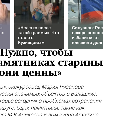
ны
«Нелегко после
Силуанов: Россия
ает
такой травмы». Что
вскоре полностью
стало с
избавится от
Кузнецовым
внешнего долга
«Нужно, чтобы
памятниках старины
 они ценны»
в», экскурсовод Мария Рязанова
чески значимых объектов в Балашихе.
овье сегодня» о проблемах сохранения
круге. Одни памятники, такие как
ка М.К.Аникеева и дом купца Апухтина