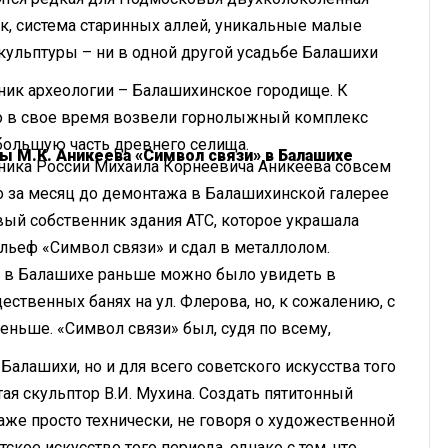
к, система старинных аллей, уникальные малые
кульптуры – ни в одной другой усадьбе Балашихи
ник археологии – Балашихинское городище. К
что в свое время возвели горнолыжный комплекс
 большую часть древнего селища.
ы М.К. Аникеева «Символ связи» в Балашихе
ника России Михаила Корнеевича Аникеева совсем
о за месяц до демонтажа в Балашихинской галерее
ый собственник здания АТС, которое украшала
ельеф «Символ связи» и сдал в металлолом.
 в Балашихе раньше можно было увидеть в
щественных банях на ул. Флерова, но, к сожалению, с
ньше. «Символ связи» был, судя по всему,
Балашихи, но и для всего советского искусства того
тая скульптор В.И. Мухина. Создать пятитонный
же просто технически, не говоря о художественной
кое искусство того периода, однако с тем, что