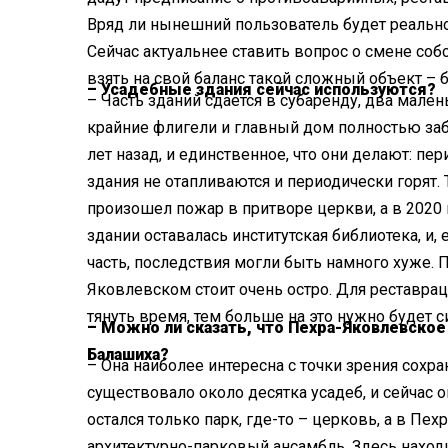
Вряд ли нынешний пользователь будет реально ч
Сейчас актуальнее ставить вопрос о смене собс
взять на свой баланс такой сложный объект – 
– Усадебные здания сейчас используются?
– Часть зданий сдается в субаренду, два мале
крайние флигели и главный дом полностью заб
лет назад, и единственное, что они делают: пе
здания не отапливаются и периодически горят.
произошел пожар в притворе церкви, а в 2020 г
здании оставалась институтская библиотека, и,
часть, последствия могли быть намного хуже.
Яковлевском стоит очень остро. Для реставра
тянуть время, тем больше на это нужно будет си
– Можно ли сказать, что Пехра-Яковлевское
Балашиха?
– Она наиболее интересна с точки зрения сохр
существовало около десятка усадеб, и сейчас о
остался только парк, где-то – церковь, а в П
архитектурно-парковый ансамбль. Здесь наход