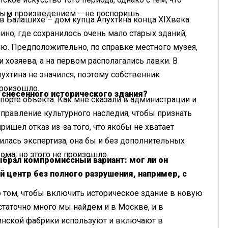
ым произведением – не поспоришь.
 в Балашихе – дом купца Апухтина конца
XIX
века.
но, где сохранилось очень мало старых зданий,
рию. Предположительно, по справке местного музея,
 хозяева, а на первом располагались лавки. В
ухтина не значился, поэтому собственник
произошло.
 снесенного исторического здания?
спорте объекта. Как мне сказали в администрации и
управление культурного наследия, чтобы признать
ришел отказ из-за того, что якобы не хватает
лась экспертиза, она бы и без дополнительных
ома, но этого не произошло.
ыбрал компромиссный вариант: мог ли он
 центр без полного разрушения, например, с
 о том, чтобы включить историческое здание в новую
таточно много мы найдем и в Москве, и в
инской фабрики используют и включают в