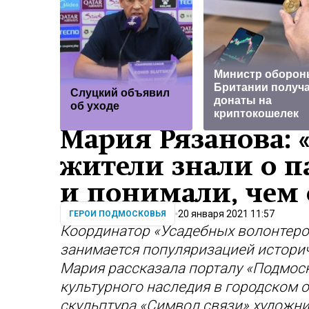
Министр оборо
Британии получ
Слуцкий объявил
донаты на
об уходе
криптокошелек
Мария Рязанова: 
жители знали о 
и понимали, чем
20 января 2021 11:57
ГЕРОИ ПОДМОСКОВЬЯ
Координатор «Усадебных волонтеро
занимается популяризацией истори
Мария рассказала порталу «Подмоск
культурного наследия в городском о
скульптура «Символ связи» художни