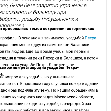
нию, были безвозвратно утрачены в
нс сохранить: больницу при
абрике, усадьбу Рябушинских и
илованова.
интересовались темой сохранения исторических
й профиль. В основном я занимаюсь усадьбой
Пехра-
сохранения многих других памятников Балашихи.
ровать людей. Еще во время учебы мой первый
следия в течении реки Пехорки в Балашихе, а потом
степени на усадьбе Пехра-Яковлевское.
 возможной реставрации усадьбы Пехра-
е.
ый вопрос для усадьбы, но у нынешнего
планов нет. В прошлом году случился пожар в здании
едной раз подняла эту тему. По нашим обращениям в
вления культурного наследия Московской области,
 пользовании находится усадьба, в очередной раз
рационных работах, и все закончится штрафом.