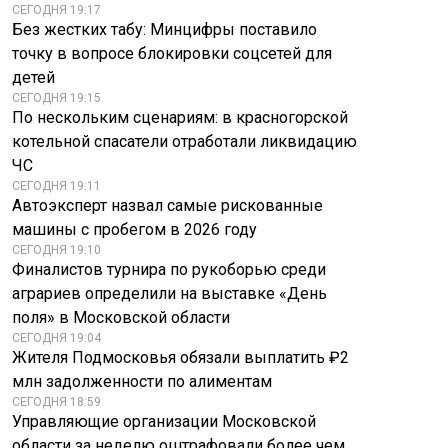
СЕГОДНЯ 19:17
Без жестких табу: Минцифры поставило
точку в вопросе блокировки соцсетей для
детей
СЕГОДНЯ 19:15
Запад готовит
«Двуличные»:
По нескольким сценариям: в красногорской
провокации с
Трамп обрушился с
котельной спасатели отработали ликвидацию
«лженаблюдателям
критикой на
ЧС
и» - детали
руководство Ирана
СЕГОДНЯ 19:11
Автоэксперт назвал самые рискованные
машины с пробегом в 2026 году
СЕГОДНЯ 19:10
Финалистов турнира по рукоборью среди
аграриев определили на выставке «День
поля» в Московской области
СЕГОДНЯ 19:04
Жителя Подмосковья обязали выплатить ₽2
млн задолженности по алиментам
СЕГОДНЯ 18:59
Управляющие организации Московской
области за неделю оштрафовали более чем