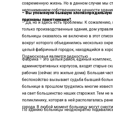
современную жизнь. Но в данном случае мы ст
непониманием собственником ценности здания
– Вы упомянули бывшую хлопкопрядильную ф
признаны памятниками?
– Да, но и здесь есть проблемы. К сожалению,
только производственные здания, дом управля
больницы оказалось не включено в этот список.
вокруг которого объединились несколько окрес
целый фабричный городок, находящийся в хоро
Подмосковья является редкостью.
Фабрика – это целый район, единый комплекс,
административных корпусов, входят старые ск
рабочих (сейчас это жилые дома). Большая част
беспокойство вызывает судьба бывшей больниц
больнице в прошлом трудились многие известн
на свет большинство наших старожил. Тем не м
поликлинику, которая в ней располагалась ран
города. В любой момент больницу могут снести 
По зданию больницы неоднократно подавались