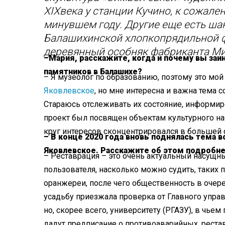
XIX
века у станции Кучино, к сожале
минувшем году. Другие еще есть ша
Балашихинской хлопкопрядильной ф
деревянный особняк фабриканта М
–
Мария, расскажите, когда и почему вы за
памятников в Балашихе?
– Я музеолог по образованию, поэтому это мо
Яковлевское
, но мне интересна и важна тема 
Стараюсь отслеживать их состояние, информи
проект был посвящен объектам культурного на
круг интересов сконцентрировался в большей 
– В конце 2020 года вновь поднялась тема
Яковлевское. Расскажите об этом подробне
– Реставрация – это очень актуальный насущн
пользователя, насколько можно судить, таких 
оранжереи, после чего общественность в очер
усадьбу приезжала проверка от Главного упра
но, скорее всего, университету (РГАЗУ), в чьем
дадут предписание о противоаварийных, рестав