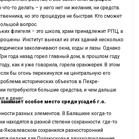
то-то делать – у него нет ни желания, ни средств.
твенника, но это процедура не быстрая. Кто сможет
большой вопрос.
ньких флигеля – это школа, храм принадлежит РПЦ, а
рошены. Институт выехал из этих зданий несколько
риодически заколачивают окна, ходы и лазы. Однако
 Три года назад горел главный дом, в прошлом году
оду, как я уже говорила, горела оранжерея. В этом
 если бы огонь перекинулся на центральную его
 Проблема исторических объектов в Пехре-
ции потребуются большие средства, и чем дальше
л и денег.
 занимает особое место среди усадеб г.о.
анности разных элементов. В Балашихе когда-то
ни находятся в разной степени сохранности: где-то
ехра-Яковлевском сохранился разносторонний
ится редкая для Подмосковья двухколоколенная