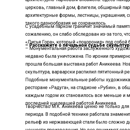
церковь, главный дом, флигели, обширный пар
архитектурные формы, лестницы, украшения, с
такого разнообразия не сохранилось.
С усадебным парком граничит значимый памят
сожалению, он слабо обследован из-за того, 
«Лисья Гора», который «похоронил» под собой
– Расскажите о печальной судьбе скульптур
– Монументальная работа заслуженного худож
недавно была уничтожена. По иронии примерн
прошла большая выставка работ Аникеева. Нов
скульптура, варварски распилил пятитонный р
Подобные монументальные работы художника
ресторане «Радуга», на стадионе «Рубин», в об
каждым годом их становилось все меньше и ме
последней уцелевшей работой Аникеева.
Творчество М.К. Аникеева ценно не только для 
периода. В подобной технике работала знамени
рельеф из нержавеющей стали было сложно да
ценности произведения. Не все понимают советс