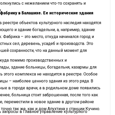
олкнулись с нежеланием что-то сохранять и
.
абрику в Балашихе. Ее исторические здания
 в реестре объектов культурного наследия находятся
ющего и здание богадельни, а, например, здание
 Фабрика – это место, откуда начинался город и
тных сел, деревень, усадеб и производств. Это
шей сохранности, что на данный момент для
 куда помимо производственных и
лады, здание больницы, богадельня, казармы для
ь этого комплекса не находится в реестре. Особое
ы – наиболее ценного здания из этого ряда. В
ые в городе врачи, а в родильном доме появились
енее, больница стоит заброшенная, после того как
ее, переместили в новое здание в другом районе
точно так же, как и дом Апухтина у станции Кучино.
 запросы в Главное управление культурного