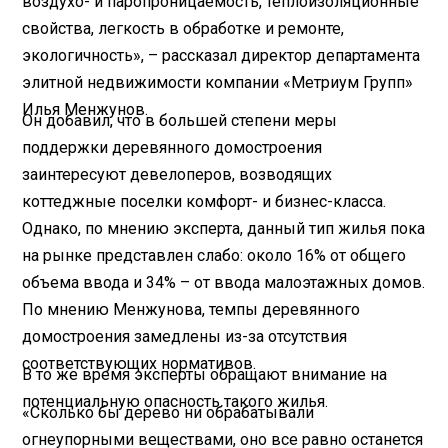
воздухо- и паропроницаемость, теплоизоляционные
свойства, легкость в обработке и ремонте,
экологичность», – рассказал директор департамента
элитной недвижимости компании «Метриум Групп»
Илья Менжунов.
Он добавил, что в большей степени меры
поддержки деревянного домостроения
заинтересуют девелоперов, возводящих
коттеджные поселки комфорт- и бизнес-класса.
Однако, по мнению эксперта, данный тип жилья пока
на рынке представлен слабо: около 16% от общего
объема ввода и 34% – от ввода малоэтажных домов.
По мнению Менжунова, темпы деревянного
домостроения замедлены из-за отсутствия
соответствующих нормативов.
В то же время эксперты обращают внимание на
потенциальную опасность такого жилья.
«Сколько бы дерево ни обрабатывали
огнеупорными веществами, оно все равно останется