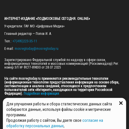
ИНТЕРНЕТ-ИЗДАНИЕ «ПОДМОСКОВЬЕ СЕГОДНЯ. ONLINE»
Учредители: ГАУ МО «Цифровые Медиа»

Главный редактор — Попов И. А.

Тел.: 
+7(495)223-35-11
E-mail: 
mosregtoday@mosregtoday.ru
Зарегистрировано Федеральной службой по надзору в сфере связи, 
информационных технологий и массовых коммуникаций (Роскомнадзор) Рег. 
номер ЭЛ № ФС77-89830 от 28.07.2025

На сайте mosregtoday.ru применяются рекомендательные технологии 
(информационные технологии предоставления информации на основе сбора, 
систематизации и анализа сведений, относящихся к предпочтениям 
пользователей сети «Интернет», находящихся на территории Российской 
Федерации).
 Подробная информация
© 2026 ПРАВА НА ВСЕ МАТЕРИАЛЫ САЙТА ПРИНАДЛЕЖАТ ГАУ МО "ЦИФРОВЫЕ 
Для улучшения работы и сбора статистических данных сайта
МЕДИА" (ОГРН: 1255000059467).
собираются данные, используя файлы cookie и метрические
программы.
Продолжая работу с сайтом, Вы даете свое
согласие на
ПОЛИТИКА ОБРАБОТКИ И ЗАЩИТЫ ПЕРСОНАЛЬНЫХ ДАННЫХ
обработку персональных данных
,