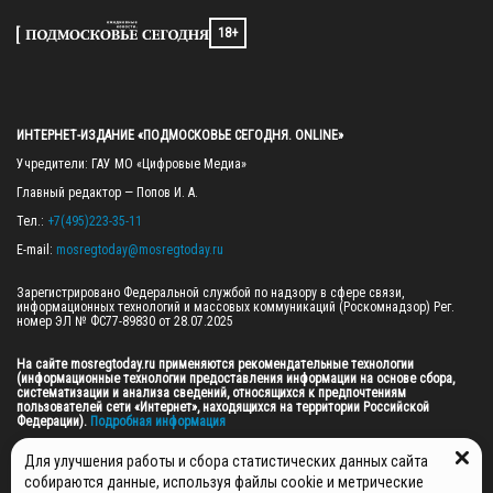
18+
ИНТЕРНЕТ-ИЗДАНИЕ «ПОДМОСКОВЬЕ СЕГОДНЯ. ONLINE»
Учредители: ГАУ МО «Цифровые Медиа»

Главный редактор — Попов И. А.

Тел.: 
+7(495)223-35-11
E-mail: 
mosregtoday@mosregtoday.ru
Зарегистрировано Федеральной службой по надзору в сфере связи, 
информационных технологий и массовых коммуникаций (Роскомнадзор) Рег. 
номер ЭЛ № ФС77-89830 от 28.07.2025

На сайте mosregtoday.ru применяются рекомендательные технологии 
(информационные технологии предоставления информации на основе сбора, 
систематизации и анализа сведений, относящихся к предпочтениям 
пользователей сети «Интернет», находящихся на территории Российской 
Федерации).
 Подробная информация
© 2026 ПРАВА НА ВСЕ МАТЕРИАЛЫ САЙТА ПРИНАДЛЕЖАТ ГАУ МО "ЦИФРОВЫЕ 
Для улучшения работы и сбора статистических данных сайта
МЕДИА" (ОГРН: 1255000059467).
собираются данные, используя файлы cookie и метрические