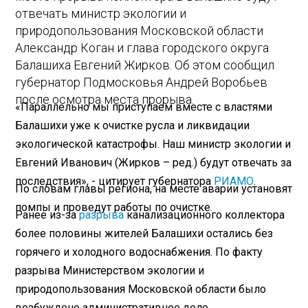
отвечать министр экологии и
природопользования Московской области
Александр Коган и глава городского округа
Балашиха Евгений Жирков. Об этом сообщил
губернатор Подмосковья Андрей Воробьев
после осмотра места прорыва.
«Параллельно мы приступаем вместе с властями
Балашихи уже к очистке русла и ликвидации
экологической катастрофы. Наш министр экологии и
Евгений Иванович (Жирков – ред.) будут отвечать за
последствия», - цитирует губернатора
РИАМО
.
По словам главы региона, на месте аварии установят
помпы и проведут работы по очистке.
Ранее из-за
разрыва
канализационного коллектора
более половины жителей Балашихи остались без
горячего и холодного водоснабжения. По факту
разрыва Министерством экологии и
природопользования Московской области было
возбуждено административное дело.