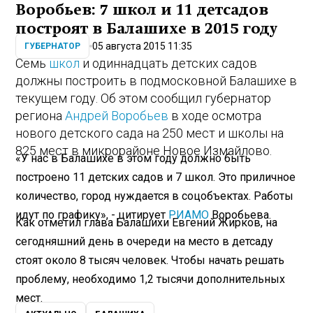
Воробьев: 7 школ и 11 детсадов
построят в Балашихе в 2015 году
05 августа 2015 11:35
ГУБЕРНАТОР
Семь
школ
и одиннадцать детских садов
должны построить в подмосковной Балашихе в
текущем году. Об этом сообщил губернатор
региона
Андрей Воробьев
в ходе осмотра
нового детского сада на 250 мест и школы на
825 мест в микрорайоне Новое Измайлово.
«У нас в Балашихе в этом году должно быть
построено 11 детских садов и 7 школ. Это приличное
количество, город нуждается в соцобъектах. Работы
идут по графику», - цитирует
РИАМО
Воробьева.
Как отметил глава Балашихи Евгений Жирков, на
сегодняшний день в очереди на место в детсаду
стоят около 8 тысяч человек. Чтобы начать решать
проблему, необходимо 1,2 тысячи дополнительных
мест.