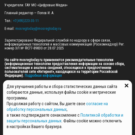
Учредители: ГАУ МО «Цифровые Медиа»

Главный редактор — Попов И. А.

Тел.: 
+7(495)223-35-11
E-mail: 
mosregtoday@mosregtoday.ru
Зарегистрировано Федеральной службой по надзору в сфере связи, 
информационных технологий и массовых коммуникаций (Роскомнадзор) Рег. 
номер ЭЛ № ФС77-89830 от 28.07.2025

На сайте mosregtoday.ru применяются рекомендательные технологии 
(информационные технологии предоставления информации на основе сбора, 
систематизации и анализа сведений, относящихся к предпочтениям 
пользователей сети «Интернет», находящихся на территории Российской 
Федерации).
 Подробная информация
© 2026 ПРАВА НА ВСЕ МАТЕРИАЛЫ САЙТА ПРИНАДЛЕЖАТ ГАУ МО "ЦИФРОВЫЕ 
Для улучшения работы и сбора статистических данных сайта
МЕДИА" (ОГРН: 1255000059467).
собираются данные, используя файлы cookie и метрические
программы.
Продолжая работу с сайтом, Вы даете свое
согласие на
ПОЛИТИКА ОБРАБОТКИ И ЗАЩИТЫ ПЕРСОНАЛЬНЫХ ДАННЫХ
обработку персональных данных
,
НОВОСТИ
а также подтверждаете ознакомление с
Политикой обработки и
ГАЗЕТЫ
защиты персональных данных
. Файлы cookie можно отключить
РЕКЛАМОДАТЕЛЯМ
в настройках Вашего браузера.
КОНТАКТНАЯ ИНФОРМАЦИЯ