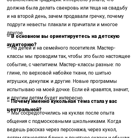
должна была делать свекровь или теща на свадьбу
и на второй день, зачем продавали гречку, почему
подруги невесты плакали и причитали и многое
другое.
– В основном вы ориентируетесь на детскую
аудиторию?
– На детей и на семейного посетителя. Мастер-
классы мы проводим так, чтобы это было настоящее
событие, с чаепитием. Мастер-классы разные: по
глине, по верховой набойке ткани, по шитью
игрушки, декупаж и другие. Новые программы
испытываю на моей дочке. Если ей нравятся, значит,
и другим детям будет интересно.
– Почему именно кукольная тема стала у вас
центральной?
– Мы сосредоточились на куклах после опыта
общения с подмосковными школьниками. Когда
ведешь рассказ через персонажа, через кукол,
детям становятся ближе и понятнее сказки и обычаи.