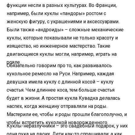
функции несли в разных культурах. Во Франции,
например, были куклы «пандоры» ростом с
женскую фигуру, с украшениями и аксессуарами.
Были также «андроиды» – сложные механические
куклы, которые показывали не только красоту и
изящество, но инженерное мастерство. Такие
двигающиеся куклы могли, например, играть на
рояле.
Обязательно говорим про то, как развивалось
кукольное ремесло на Руси. Например, каждая
девушка имела куклу с длинной косой – куклу
счастья. Чем длиннее коса, тем больше счастья
будет в жизни. А простая кукла Кувадка делалась
наспех, когда женщину отправляли на роды.
Мастерили ее, чтобы и роды прошли благополучно, и
чтобы встретить куколкой новорожденного.
Куклы-неразлучники – это свадебный подарок, у них
одна рука на двоих. Дети как-то спрашивали: а как