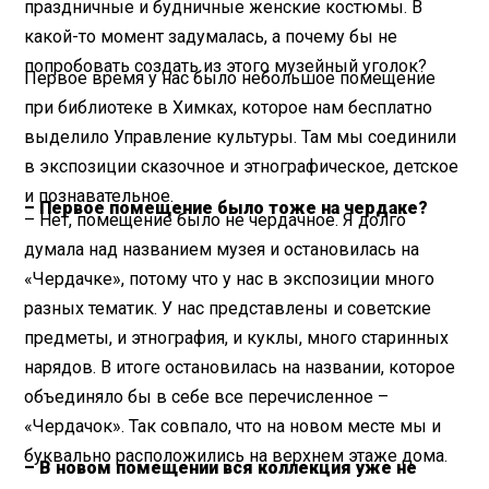
праздничные и будничные женские костюмы. В
какой-то момент задумалась, а почему бы не
попробовать создать из этого музейный уголок?
Первое время у нас было небольшое помещение
при библиотеке в Химках, которое нам бесплатно
выделило Управление культуры. Там мы соединили
в экспозиции сказочное и этнографическое, детское
и познавательное.
– Первое помещение было тоже на чердаке?
– Нет, помещение было не чердачное. Я долго
думала над названием музея и остановилась на
«Чердачке», потому что у нас в экспозиции много
разных тематик. У нас представлены и советские
предметы, и этнография, и куклы, много старинных
нарядов. В итоге остановилась на названии, которое
объединяло бы в себе все перечисленное –
«Чердачок». Так совпало, что на новом месте мы и
буквально расположились на верхнем этаже дома.
– В новом помещении вся коллекция уже не