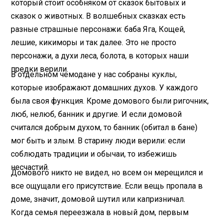
который стоит особняком от сказок бытовых и
сказок о животных. В волшебных сказках есть
разные страшные персонажи: баба Яга, Кощей,
лешие, кикиморы и так далее. Это не просто
персонажи, а духи леса, болота, в которых наши
предки верили.
В отдельном чемодане у нас собраны куклы,
которые изображают домашних духов. У каждого
была своя функция. Кроме домового были ригочник,
люб, нелюб, банник и другие. И если домовой
считался добрым духом, то банник (обитал в бане)
мог быть и злым. В старину люди верили: если
соблюдать традиции и обычаи, то избежишь
несчастий.
Домового никто не видел, но всем он мерещился и
все ощущали его присутствие. Если вещь пропала в
доме, значит, домовой шутил или капризничал.
Когда семья переезжала в новый дом, первым