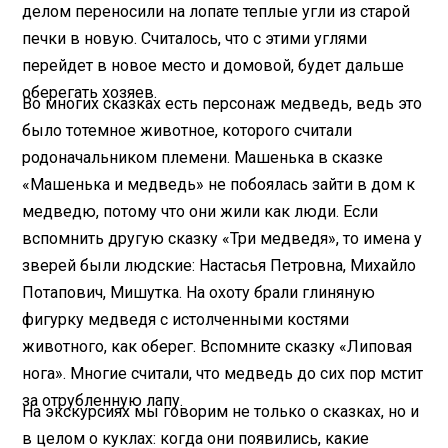
делом переносили на лопате теплые угли из старой
печки в новую. Считалось, что с этими углями
перейдет в новое место и домовой, будет дальше
оберегать хозяев.
Во многих сказках есть персонаж медведь, ведь это
было тотемное животное, которого считали
родоначальником племени. Машенька в сказке
«Машенька и медведь» не побоялась зайти в дом к
медведю, потому что они жили как люди. Если
вспомнить другую сказку «Три медведя», то имена у
зверей были людские: Настасья Петровна, Михайло
Потапович, Мишутка. На охоту брали глиняную
фигурку медведя с истолченными костями
животного, как оберег. Вспомните сказку «Липовая
нога». Многие считали, что медведь до сих пор мстит
за отрубленную лапу.
На экскурсиях мы говорим не только о сказках, но и
в целом о куклах: когда они появились, какие