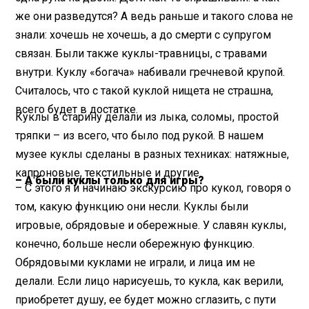
же они разведутся? А ведь раньше и такого слова не
знали: хочешь не хочешь, а до смерти с супругом
связан. Были также куклы-травницы, с травами
внутри. Куклу «богача» набивали гречневой крупой.
Считалось, что с такой куклой нищета не страшна,
всего будет в достатке.
Куклы в старину делали из лыка, соломы, простой
тряпки – из всего, что было под рукой. В нашем
музее куклы сделаны в разных техниках: натяжные,
капроновые, текстильные и другие.
– А были куклы только для игры?
– С этого я и начинаю экскурсию про кукол, говоря о
том, какую функцию они несли. Куклы были
игровые, обрядовые и обережные. У славян куклы,
конечно, больше несли обережную функцию.
Обрядовыми куклами не играли, и лица им не
делали. Если лицо нарисуешь, то кукла, как верили,
приобретет душу, ее будет можно сглазить, с пути