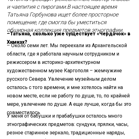
и чаепития с пирогами.
В настоящее время
Татьяна Горбунова ищет более просторное
помещение, где смогла бы уместиться
обширная коллекция предметов этнографии.
–
Татьяна, сколько уже существует «Чердачок» в
Химках?
– Около семи лет. Мы переехали из Архангельской
области, где я работала научным сотрудником и
режиссером в историко-архитектурном
художественном музее Каргополя – жемчужине
русского Севера. Увлечение музейным делом
осталось с того времени, и мне хотелось найти на
новом месте, если не работу по душе, то, по крайней
мере, увлечение по душе. А еще лучше, когда бы это
совместилось.
У меня от бабушки и прабабушки осталось много
этнографических предметов: сундуки, прялки, часы,
резное старинное зеркало, традиционные наряды,