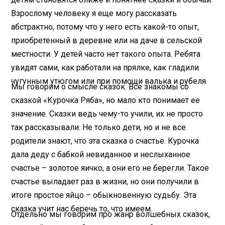
Взрослому человеку я еще могу рассказать
абстрактно, потому что у него есть какой-то опыт,
приобретенный в деревне или на даче в сельской
местности. У детей часто нет такого опыта. Ребята
увидят сами, как работали на прялке, как гладили
чугунным утюгом или при помощи валька и рубеля.
Мы говорим о смысле сказок. Все знакомы со
сказкой «Курочка Ряба», но мало кто понимает ее
значение. Сказки ведь чему-то учили, их не просто
так рассказывали. Не только дети, но и не все
родители знают, что эта сказка о счастье. Курочка
дала деду с бабкой невиданное и неслыханное
счастье – золотое яичко, а они его не берегли. Такое
счастье выпадает раз в жизни, но они получили в
итоге простое яйцо – обыкновенную судьбу. Эта
сказка учит нас беречь то, что имеем.
Отдельно мы говорим про жанр волшебных сказок,