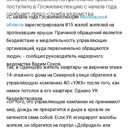
поступило в Госжилинспекцию с начала года,
сообщает пресс-служба ведомства.
«С начала года Госжилинспекция
Московской
области
зарегистрировала 815 жалоб жителей на
протекавшие крыши. Причиной обращений является
бездействие и медлительность управляющих
организаций, куда первоначально обращаются
люди», - сообщил руководитель надзорного
ведомства Вадим Соков.
Так, в Одинцово житель квартиры на верхнем этаже
14-этажного дома на Северной улице обратился в
управляющую компанию АО «УЖХ» после того, как
намок потолок в его квартире. Однако УК
бездействовала.
«От того, что управляющие кампании не принимают
мер, дождь не прекратится и дыра в кровле не
затянется сама собой. Если УК игнорирует жалобы
жителя, он обратится на портал «Добродел» или