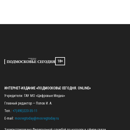
18+
ИНТЕРНЕТ-ИЗДАНИЕ «ПОДМОСКОВЬЕ СЕГОДНЯ. ONLINE»
Учредители: ГАУ МО «Цифровые Медиа»

Главный редактор — Попов И. А.

Тел.: 
+7(495)223-35-11
E-mail: 
mosregtoday@mosregtoday.ru
Зарегистрировано Федеральной службой по надзору в сфере связи, 