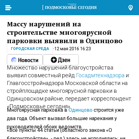
Массу нарушений на
строительстве многоярусной
парковки выявили в Одинцово
12 мая 2016 16:23
ГОРОДСКАЯ СРЕДА
Множество нарушений благоустройства
выявил совместный рейд
Госадмтехнадзора
и
Главгосстройнадзора Московской области на
стройплощадке многоярусной парковки в
Одинцовском районе, передает корреспондент
«Подмосковье сегодня».
Многоярусная парковка в
Одинцово
строится уже
два года. Объект вызвал большие нарекания у
руководителей обоих ведомств.
«Все пункты 44 статьи (областного закона «О
благоустройстве», - ред.) здесь не исполнялись: ни