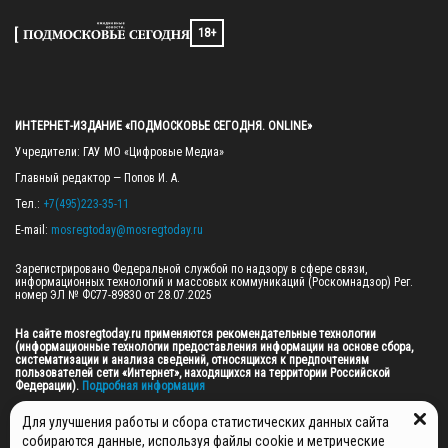
18+
ИНТЕРНЕТ-ИЗДАНИЕ «ПОДМОСКОВЬЕ СЕГОДНЯ. ONLINE»
Учредители: ГАУ МО «Цифровые Медиа»

Главный редактор — Попов И. А.

Тел.: 
+7(495)223-35-11
E-mail: 
mosregtoday@mosregtoday.ru
Зарегистрировано Федеральной службой по надзору в сфере связи, 
информационных технологий и массовых коммуникаций (Роскомнадзор) Рег. 
номер ЭЛ № ФС77-89830 от 28.07.2025

На сайте mosregtoday.ru применяются рекомендательные технологии 
(информационные технологии предоставления информации на основе сбора, 
систематизации и анализа сведений, относящихся к предпочтениям 
пользователей сети «Интернет», находящихся на территории Российской 
Федерации).
 Подробная информация
© 2026 ПРАВА НА ВСЕ МАТЕРИАЛЫ САЙТА ПРИНАДЛЕЖАТ ГАУ МО "ЦИФРОВЫЕ 
Для улучшения работы и сбора статистических данных сайта
МЕДИА" (ОГРН: 1255000059467).
собираются данные, используя файлы cookie и метрические