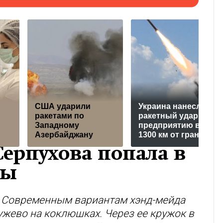
США ударили
Украина нанесла
ракетами по
ракетный удар по
Западному
предприятию в
Азербайджану
1300 км от границы
ерпухова попала в
ды
м. Современным вариантам хэнд-мейда
ужево на коклюшках. Через ее кружок в