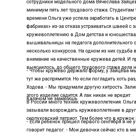
сотрудники модельного дома Вячеслава Зайцев
минимум пять лет трудового стажа. Студентам 
времени Ольга уже успела заработать в Центре
фабриках» из-за отказа устраиваться швеей с за
кружевоплетению в Дом детства и юношества,
вышивальницы на педагога дополнительного о
несколько конкурсов. На одном из них судьба 
внимание на качественные кружева детей. И при
выяснилось, до общего трудового стажа дела н
- Чтобы кружево держало форму, у Зайцева мы 
тут же распрямится. Но если погладить хоть раз
Ходова. - Мы придумали другую хитрость. Зали
этого изделие садится. А лак никак не вредит.
Калачом не заманишь
В России много техник кружевоплетения. Ольга
зазывали возрождать кружевоплетение в других
серпуховский патриот. Тем более что в кружок
- Если ребенок пришел первого сентября и не у
говорит педагог. - Мои девочки сейчас кто в ме