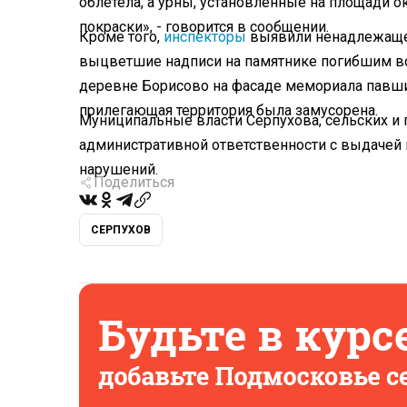
облетела, а урны, установленные на площади 
покраски», - говорится в сообщении.
Кроме того,
инспекторы
выявили ненадлежащее
выцветшие надписи на памятнике погибшим во
деревне Борисово на фасаде мемориала павши
прилегающая территория была замусорена.
Муниципальные власти Серпухова, сельских и 
административной ответственности с выдачей
нарушений.
Поделиться
СЕРПУХОВ