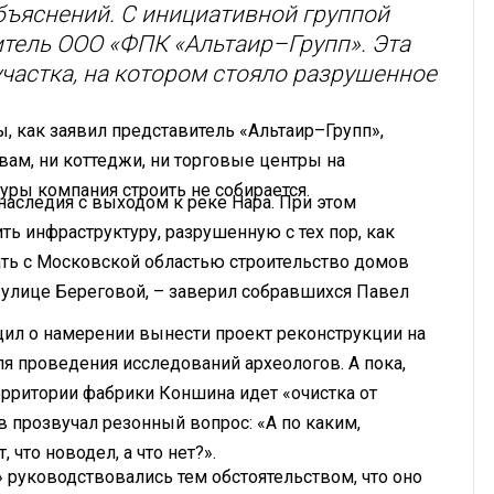
бъяснений. С инициативной группой
итель ООО «ФПК «Альтаир–Групп». Эта
частка, на котором стояло разрушенное
, как заявил представитель «Альтаир–Групп»,
овам, ни коттеджи, ни торговые центры на
ры компания строить не собирается.
наследия с выходом к реке Нара. При этом
ть инфраструктуру, разрушенную с тех пор, как
ать с Московской областью строительство домов
 к улице Береговой, – заверил собравшихся Павел
л о намерении вынести проект реконструкции на
я проведения исследований археологов. А пока,
ерритории фабрики Коншина идет «очистка от
в прозвучал резонный вопрос: «А по каким,
что новодел, а что нет?».
» руководствовались тем обстоятельством, что оно