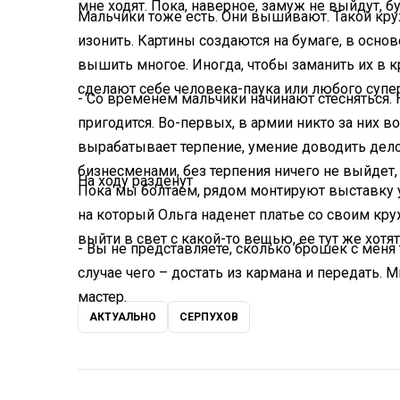
мне ходят. Пока, наверное, замуж не выйдут, бу
Мальчики тоже есть. Они вышивают. Такой кру
изонить. Картины создаются на бумаге, в осно
вышить многое. Иногда, чтобы заманить их в к
сделают себе человека-паука или любого супе
- Со временем мальчики начинают стесняться. Но
пригодится. Во-первых, в армии никто за них в
вырабатывает терпение, умение доводить дело
бизнесменами, без терпения ничего не выйдет, 
На ходу разденут
Пока мы болтаем, рядом монтируют выставку уч
на который Ольга наденет платье со своим круж
выйти в свет с какой-то вещью, ее тут же хотят
- Вы не представляете, сколько брошек с меня
случае чего – достать из кармана и передать. 
мастер.
АКТУАЛЬНО
СЕРПУХОВ