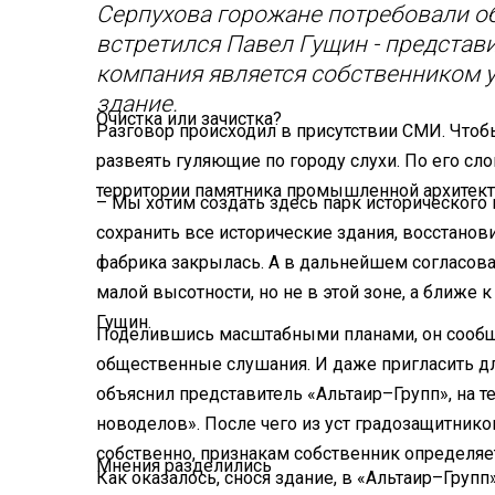
Серпухова горожане потребовали о
встретился Павел Гущин - представ
компания является собственником у
здание.
Очистка или зачистка?
Разговор происходил в присутствии СМИ. Чтобы
развеять гуляющие по городу слухи. По его сл
территории памятника промышленной архитекту
– Мы хотим создать здесь парк исторического 
сохранить все исторические здания, восстанови
фабрика закрылась. А в дальнейшем согласов
малой высотности, но не в этой зоне, а ближе
Гущин.
Поделившись масштабными планами, он сообщи
общественные слушания. И даже пригласить дл
объяснил представитель «Альтаир–Групп», на т
новоделов». После чего из уст градозащитнико
собственно, признакам собственник определяет, 
Мнения разделились
Как оказалось, снося здание, в «Альтаир–Групп