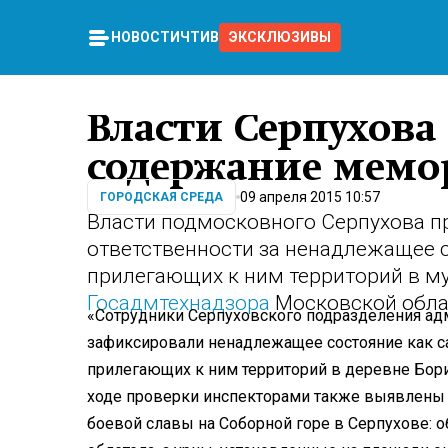
НОВОСТИ
ЧТИВО
ЭКСКЛЮЗИВЫ
Власти Серпухова
содержание мемо
09 апреля 2015 10:57
ГОРОДСКАЯ СРЕДА
Власти подмосковного Серпухова п
ответственности за ненадлежащее 
прилегающих к ним территорий в м
Госадмтехнадзора
Московской обла
«Сотрудники Серпуховского подразделения ад
зафиксировали ненадлежащее состояние как с
прилегающих к ним территорий в деревне Бори
ходе проверки инспекторами также выявлены
боевой славы на Соборной горе в Серпухове: о