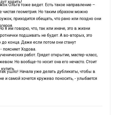
дут ходить!
жок Ольга тоже ведет. Есть такое направление –
ве чистая геометрия. Но таким образом можно
ружок, приходится обещать, что рано или поздно они
ргероя.
 я им говорю, что, так или иначе, это в жизни
оротнички подшивать не будет. А во-вторых, это
 до конца. Даже если потом они станут
- поясняет Ходова.
енических работ. Грядет открытие, мастер-класс,
евом. Но вообще-то носит она его нечасто. Стоит
 купить.
 так ушло! Начала уже делать дубликаты, чтобы в
Мне и самой хочется кружево поносить, - улыбается