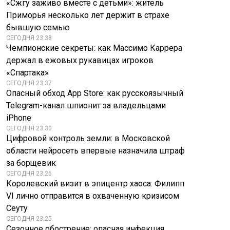
«Сжгу заживо вместе с детьми»: житель
Приморья несколько лет держит в страхе
бывшую семью
СЕГОДНЯ 23:38
Чемпионские секреты: как Массимо Каррера
держал в ежовых рукавицах игроков
«Спартака»
СЕГОДНЯ 23:37
Опасный обход App Store: как русскоязычный
Telegram-канал шпионит за владельцами
Елена Исинбаева
Россиянам
iPhone
задолжала более
перечислили
СЕГОДНЯ 23:30
147 тысяч перед
главные риски
Цифровой контроль земли: в Московской
ФНС
отдыха в Таиланде
области нейросеть впервые назначила штраф
за борщевик
СЕГОДНЯ 23:26
Королевский визит в эпицентр хаоса: Филипп
VI лично отправится в охваченную кризисом
Сеуту
СЕГОДНЯ 23:25
Сезонное обострение: опасная инфекция