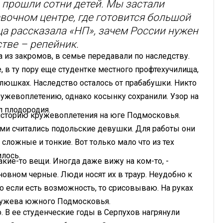
 прошли сотни детей. Мы застали
вочном центре, где готовится большой
ца рассказала «НП», зачем России нужен
стве – репейник.
 из закромов, в семье передавали по наследству.
, в ту пору еще студентке местного профтехучилища,
оклюшках. Наследство осталось от прабабушки. Никто
кружевоплетению, однако косынку сохранили. Узор на
л плодородия.
ь историю кружевоплетения на юге Подмосковья.
ами считались подольские девушки. Для работы они
сложные и тонкие. Вот только мало что из тех
илось.
акие-то вещи. Иногда даже вижу на ком-то, -
сновном черные. Люди носят их в траур. Неудобно к
Но если есть возможность, то срисовываю. На руках
ружева южного Подмосковья.
 В ее студенческие годы в Серпухов нагрянули