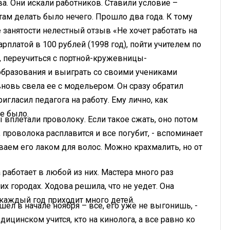
а. Они искали работников. Ставили условие –
там делать было нечего. Прошло два года. К тому
 занятости нелестный отзыв «Не хочет работать на
рплатой в 100 рублей (1998 год), пойти учителем по
 переучиться с портной-кружевницы-
бразования и выиграть со своими учениками
вновь свела ее с модельером. Он сразу обратил
гласил педагога на работу. Ему лично, как
е было.
вплетали проволоку. Если такое сжать, оно потом
, проволока расплавится и все погубит, - вспоминает
ваем его лаком для волос. Можно крахмалить, но от
 работает в любой из них. Мастера много раз
 городах. Ходова решила, что не уедет. Она
 каждый год приходит много детей.
шел в начале ноября – все, его уже не выгонишь, -
дицинском учится, кто на кинолога, а все равно ко