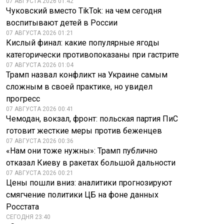
07 АВГУСТА 2026 01:42
Чуковский вместо TikTok: на чем сегодня
воспитывают детей в России
07 АВГУСТА 2026 01:21
Кислый финал: какие популярные ягоды
категорически противопоказаны при гастрите
07 АВГУСТА 2026 01:04
Трамп назвал конфликт на Украине самым
сложным в своей практике, но увидел
прогресс
07 АВГУСТА 2026 00:41
Чемодан, вокзал, фронт: польская партия ПиС
готовит жесткие меры против беженцев
07 АВГУСТА 2026 00:36
«Нам они тоже нужны»: Трамп публично
отказал Киеву в ракетах большой дальности
07 АВГУСТА 2026 00:21
Цены пошли вниз: аналитики прогнозируют
смягчение политики ЦБ на фоне данных
Росстата
СЕГОДНЯ 23:40