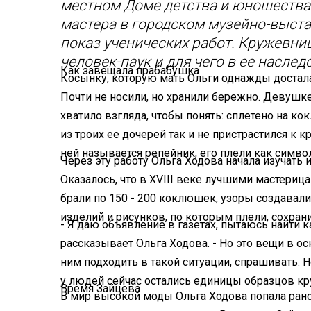
местном Доме детства и юношества
мастера в городском музейно-выста
показ ученических работ. Кружевни
человек-паук и для чего в ее наслед
Как завещала прабабушка
Косынку, которую мать Ольги однажды достала
Почти не носили, но хранили бережно. Девушке
хватило взгляда, чтобы понять: сплетено на к
из троих ее дочерей так и не пристрастился к 
ней называется репейник, его плели как симво
Через эту работу Ольга Ходова начала изучат
Оказалось, что в XVIII веке лучшими мастериц
брали по 150 - 200 коклюшек, узоры создавали 
изделий и рисунков, по которым плели, сохран
- Я даю объявление в газетах, пытаюсь найти к
рассказывает Ольга Ходова. - Но это вещи в о
ним подходить в такой ситуации, спрашивать. 
у людей сейчас остались единицы образцов к
Время Зайцева
В мир высокой моды Ольга Ходова попала рано.