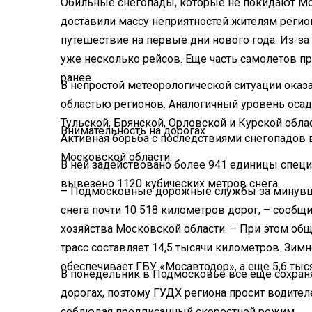
Обильные снегопады, которые не покидают Мо
доставили массу неприятностей жителям регио
путешествие на первые дни нового года. Из-з
уже несколько рейсов. Еще часть самолетов пр
ранее.
В непростой метеорологической ситуации оказ
областью регионов. Аналогичный уровень осад
Тульской, Брянской, Орловской и Курской облас
Внимательность на дорогах
Активная борьба с последствиями снегопадов в
Московской области.
В ней задействовано более 941 единицы специ
вывезено 1120 кубических метров снега.
– Подмосковные дорожные службы за минувшие
снега почти 10 518 километров дорог, – сооб
хозяйства Московской области. – При этом об
трасс составляет 14,5 тысячи километров. Зим
обеспечивает ГБУ «Мосавтодор», а еще 5,6 ты
В понедельник в Подмосковье все еще сохран
дорогах, поэтому ГУДХ региона просит водите
соблюдая предписанный скоростной режим.