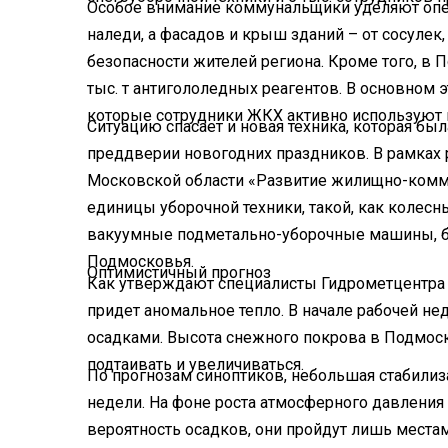
Особое внимание коммунальщики уделяют опера
наледи, а фасадов и крыш зданий – от сосулек
безопасности жителей региона. Кроме того, в
тыс. т антигололедных реагентов. В основном 
которые сотрудники ЖКХ активно используют п
Ситуацию спасает и новая техника, которая б
преддверии новогодних праздников. В рамках
Московской области «Развитие жилищно-комму
единицы уборочной техники, такой, как колес
вакуумные подметально-уборочные машины, б
Подмосковья.
Оптимистичный прогноз
Как утверждают специалисты Гидрометцентра 
придет аномальное тепло. В начале рабочей н
осадками. Высота снежного покрова в Подмоско
подтаивать и увеличиваться.
По прогнозам синоптиков, небольшая стабилиз
недели. На фоне роста атмосферного давления
вероятность осадков, они пройдут лишь местам