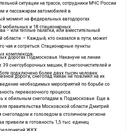
тельной ситуации на трассе, сотрудники МЧС России
ям и пассажирам автомобилей в
ный момент на федеральных автодорогах
10 мобильных и 18 стационарных.
ва – или теплые палатки, или вместительный
 области. – Каждый, кто оказался в пути, может
о чая и согреться. Стационарные пункты
ых комплексов.
ных дорогах Подмосковья. Накануне на линии
 39 снегоуборочных машин, 8 снегоочистителей и
боте подключено более двух тысяч человек.
зной дороги, снегопад никак не повлиял на их
оведение необходимых мероприятий по борьбе со
ность перевозочного процесса.
ь к обильным снегопадам в Подмосковье. Еще в
теля правительства Московской области Дмитрий
м снегопадом и гололедом в столичном регионе
 привели в готовность 1,5 тыс. единиц
предприятий ЖКХ.