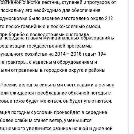
тивной очистке лестниц, ступеней и тротуаров от
, поскольку это необходимо для обеспечения
 Подмосковье было заранее заготовлено около 212
это песко-гравийные и песко-соляные смеси,
ри борьбе с последствиями снегопада.
ыла передана главам муниципальных образований в
 реализации государственной программы
нального хозяйства на 2014 – 2018 годы» 194
ные тракторы, с навесным оборудованием и
ыли отправлены в городские округа и районы
России, вслед за сильными снегопадами в регион
едели ожидается преобладание облачной погоды с
вье тоже будет меняться: он будет уплотняться,
ация погодных условий произойдет в середине
 более слабым станет ветер, уменьшится
и, немного увеличится разница ночной и дневной