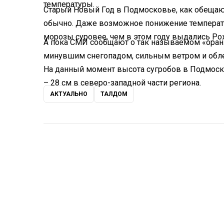
температуры.
Старый Новый Год в Подмосковье, как обещают
обычно. Даже возможное понижение температу
морозы суровее, чем в этом году выдались Ро
А пока СМИ сообщают о так называемом «оран
минувшим снегопадом, сильным ветром и обле
На данный момент высота сугробов в Подмоско
– 28 см в северо-западной части региона.
АКТУАЛЬНО
ТАЛДОМ