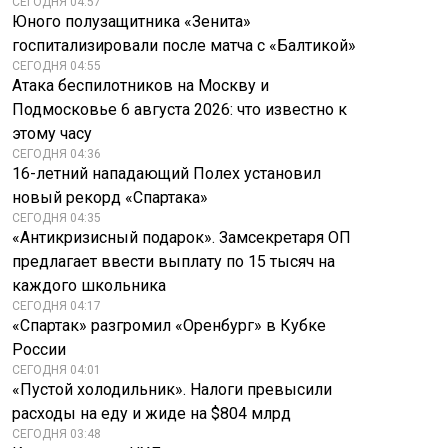
СЕГОДНЯ 04:57
Юного полузащитника «Зенита»
госпитализировали после матча с «Балтикой»
СЕГОДНЯ 04:55
Атака беспилотников на Москву и
Подмосковье 6 августа 2026: что известно к
этому часу
СЕГОДНЯ 04:36
16-летний нападающий Полех установил
новый рекорд «Спартака»
СЕГОДНЯ 04:35
«Антикризисный подарок». Замсекретаря ОП
предлагает ввести выплату по 15 тысяч на
каждого школьника
СЕГОДНЯ 04:17
«Спартак» разгромил «Оренбург» в Кубке
России
СЕГОДНЯ 04:01
«Пустой холодильник». Налоги превысили
расходы на еду и жиде на $804 млрд
СЕГОДНЯ 03:48