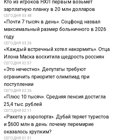
Кто из игроков НХЛ первым возьмет
зарплатную планку в 20 млн долларов
СЕГОДНЯ 03:48
«Почти 7 тысяч в день». Соцфонд назвал
максимальный размер больничного в 2026
году
СЕГОДНЯ 03:26
«Каждый встречный хотел накормить». Отца
Илона Маска восхитила щедрость россиян
СЕГОДНЯ 02:57
«Это нечестно». Депутаты требуют
ограничить приоритет олимпиад при
поступлении
СЕГОДНЯ 02:26
«Плюс 10 тысяч». Средняя пенсия достигла
25,4 тыс. рублей
СЕГОДНЯ 02:11
«Ракета у аэропорта». Дубай теряет туристов
и $600 млн в день: почему перемирие
оказалось хрупким?
СЕГОДНЯ 01:51