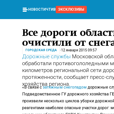
НОВОСТИ
ЧТИВО
ЭКСКЛЮЗИВЫ
Все дороги облас
очистили от снег
12 января 2015 09:57
ГОРОДСКАЯ СРЕДА
Дорожные службы
Московской обла
обработали противогололедными ма
километров региональной сети доро
протяженности, сообщает пресс-сл
хозяйства региона.
«В связи с
затяжным снегопадом
дорожные слу
Подведомственное ГУ дорожного хозяйства ГБ
произвели несколько циклов уборки дорожной
реагентами наиболее опасные участки дорог: м