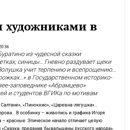
 художниками в
20:36
Буратино из чудесной сказки
ветках, синицы… Гневно раздувает щеки
Золушка учит терпению и всепрощению…
рожках…» в Государственном историко-
зее-заповеднике «Абрамцево»
ей и студентов ВГИКа по мотивам
 Салтане», «Пиноккио», «Царевна-лягушка»…
орова… В особинку – живопись и графика Игоря
ма – красные. Эпическое начало отличает целую
«Сказки, предания, бывальщины русского народа».