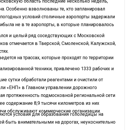
сковскую область последние несколько недель,
на. Особенно взволнованы те, кто запланировал
а погодных условий столичные аэропорты задержали
ибыла не в те аэропорты, в которые планировалось
ался и целый ряд соседствующих с Московской
ков отмечается в Тверской, Смоленской, Калужской,
тях.
едется на трассах, которые проходят по территории
ализированной техники, привлечено 1333 рабочих и
 сутки обработали реагентами и очистили от
щили «ЕНП» в Главном управлении дорожного
щая протяженность подмосковной региональной сети
нее содержание 8,9 тысячи километров из них
сячи обслуживают коммерческие организации.
яются условия для образования гололедицы на
лей быть внимательными на дорогах, неукоснительно