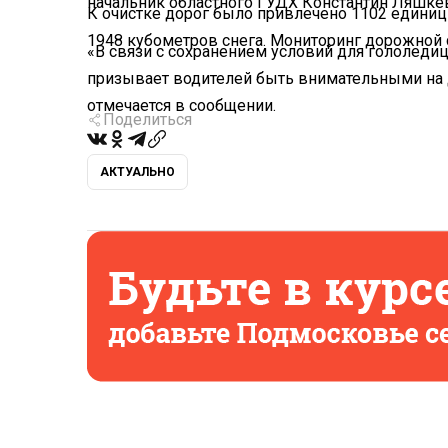
начальник областного ГУДХ Константин Ляшке
К очистке дорог было привлечено 1102 единиц
1948 кубометров снега. Мониторинг дорожной 
«В связи с сохранением условий для гололеди
призывает водителей быть внимательными на д
отмечается в сообщении.
Поделиться
АКТУАЛЬНО