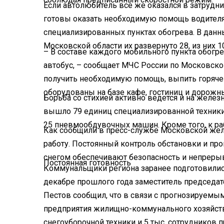
Если автолюбитель все же оказался в затрудни
готовы оказать необходимую помощь водител
специализированных пунктах обогрева. В дан
Московской области их развернуто 28, из них 
– В составе каждого мобильного пункта обогре
автобус, – сообщает МЧС России по Московской
получить необходимую помощь, выпить горячег
оборудованы на базе кафе, гостиниц и дорожн
Борьба со стихией активно ведется и на желез
вышло 79 единиц специализированной техники:
25 пневмообдувочных машин. Кроме того, к ра
Как сообщили в пресс-службе Московской желе
работу. Постоянный контроль обстановки и пр
снегом обеспечивают безопасность и непрерыв
Постоянная готовность
Коммунальщики региона заранее подготовилис
декабре прошлого года заместитель председа
Пестов сообщил, что в связи с прогнозируемы
предприятия жилищно-коммунального хозяйства
снегоуборочной техники и 5 тыс. сотрудников 