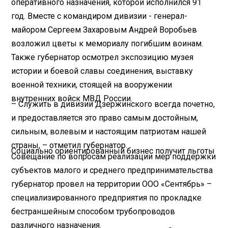
оперативного назначения, которой исполнился 91
год. Вместе с командиром дивизии - генерал-
майором Сергеем Захаровым Андрей Воробьев
возложил цветы к мемориалу погибшим воинам.
Также губернатор осмотрел экспозицию музея
истории и боевой славы соединения, выставку
военной техники, стоящей на вооружении
внутренних войск МВД России.
– Служить в дивизии Дзержинского всегда почетно,
и предоставляется это право самым достойным,
сильным, волевым и настоящим патриотам нашей
страны, – отметил губернатор.
Социально ориентированный бизнес получит льготы
Совещание по вопросам реа­лизации мер поддержки
субъектов малого и среднего предпринимательства
губернатор провел на территории ООО «Сентябрь» –
специализированного предприятия по прокладке
бестраншейным способом трубопроводов
различного назначения.