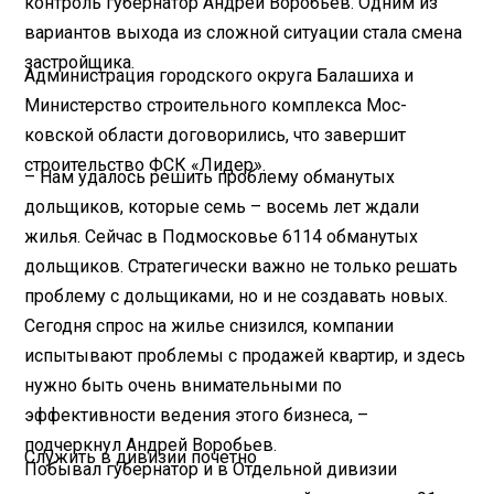
контроль губернатор Андрей Воробьев. Одним из
вариантов выхода из сложной ситуации стала смена
застройщика.
Администрация городского округа Балашиха и
Министерство строительного комплекса Мос­
ковской области договорились, что завершит
строительство ФСК «Лидер».
– Нам удалось решить проб­лему обманутых
дольщиков, которые семь – восемь лет ждали
жилья. Сейчас в Подмосковье 6114 обманутых
дольщиков. Стратегически важно не только решать
проблему с дольщиками, но и не создавать новых.
Сегодня спрос на жилье снизился, компании
испытывают проблемы с продажей квартир, и здесь
нужно быть очень внимательными по
эффективности ведения этого бизнеса, –
подчеркнул Андрей Воробьев.
Служить в дивизии почетно
Побывал губернатор и в Отдельной дивизии