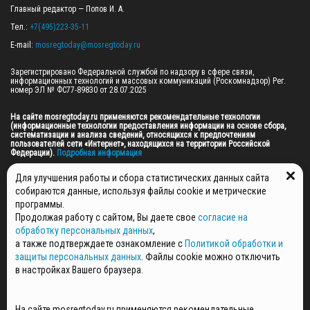
Главный редактор — Попов И. А.

Тел.: 
+7(495)223-35-11
E-mail: 
mosregtoday@mosregtoday.ru
Зарегистрировано Федеральной службой по надзору в сфере связи, 
информационных технологий и массовых коммуникаций (Роскомнадзор) Рег. 
номер ЭЛ № ФС77-89830 от 28.07.2025

На сайте mosregtoday.ru применяются рекомендательные технологии 
(информационные технологии предоставления информации на основе сбора, 
систематизации и анализа сведений, относящихся к предпочтениям 
пользователей сети «Интернет», находящихся на территории Российской 
Федерации).
 Подробная информация
© 2026 ПРАВА НА ВСЕ МАТЕРИАЛЫ САЙТА ПРИНАДЛЕЖАТ ГАУ МО "ЦИФРОВЫЕ 
Для улучшения работы и сбора статистических данных сайта
МЕДИА" (ОГРН: 1255000059467).
собираются данные, используя файлы cookie и метрические
программы.
Продолжая работу с сайтом, Вы даете свое
согласие на
ПОЛИТИКА ОБРАБОТКИ И ЗАЩИТЫ ПЕРСОНАЛЬНЫХ ДАННЫХ
обработку персональных данных
,
НОВОСТИ
а также подтверждаете ознакомление с
Политикой обработки и
ГАЗЕТЫ
защиты персональных данных
. Файлы cookie можно отключить
РЕКЛАМОДАТЕЛЯМ
в настройках Вашего браузера.
КОНТАКТНАЯ ИНФОРМАЦИЯ
О РЕДАКЦИИ
На сайте mosregtoday.ru применяются рекомендательные