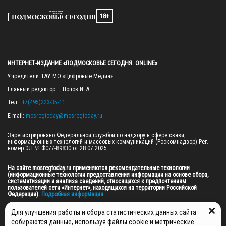
18+
ИНТЕРНЕТ-ИЗДАНИЕ «ПОДМОСКОВЬЕ СЕГОДНЯ. ONLINE»
Учредители: ГАУ МО «Цифровые Медиа»

Главный редактор — Попов И. А.

Тел.: 
+7(495)223-35-11
E-mail: 
mosregtoday@mosregtoday.ru
Зарегистрировано Федеральной службой по надзору в сфере связи, 
информационных технологий и массовых коммуникаций (Роскомнадзор) Рег. 
номер ЭЛ № ФС77-89830 от 28.07.2025

На сайте mosregtoday.ru применяются рекомендательные технологии 
(информационные технологии предоставления информации на основе сбора, 
систематизации и анализа сведений, относящихся к предпочтениям 
пользователей сети «Интернет», находящихся на территории Российской 
Федерации).
 Подробная информация
© 2026 ПРАВА НА ВСЕ МАТЕРИАЛЫ САЙТА ПРИНАДЛЕЖАТ ГАУ МО "ЦИФРОВЫЕ 
Для улучшения работы и сбора статистических данных сайта
МЕДИА" (ОГРН: 1255000059467).
собираются данные, используя файлы cookie и метрические