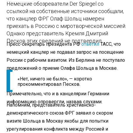
Немецкие обозреватели Der Spiegel со
ссылкой на собственные источники сообщали,
что канцлер ФРГ Олаф Шольц намерен
приехать в Россию с миротворческой миссией.
Однако представитель Кремля Дмитрий
Песков этих сведений не подтвердил.
Пресс-секретарь президента РФ
ответил
ТАСС, что
немецкий канцлер не подавал запрос на посещение
России с рабочим визитом. Из Берлина не поступало
предложений о приеме Олафа Шольца в Москве.
«Нет, ничего не было», — коротко
прокомментировал Песков.
Примечательно, что и в канцелярии Германии
информацию опровергли, назвав слухами.
Напомним, представитель христианско-
демократического союза ФРГ заявил о скором
визите Шольца в Москву якобы для попытки
урегулирования конфликта между Россией и