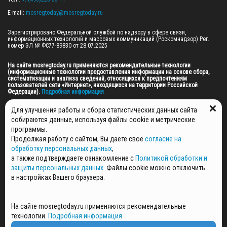
E-mail: 
mosregtoday@mosregtoday.ru
Зарегистрировано Федеральной службой по надзору в сфере связи, 
информационных технологий и массовых коммуникаций (Роскомнадзор) Рег. 
номер ЭЛ № ФС77-89830 от 28.07.2025

На сайте mosregtoday.ru применяются рекомендательные технологии 
(информационные технологии предоставления информации на основе сбора, 
систематизации и анализа сведений, относящихся к предпочтениям 
пользователей сети «Интернет», находящихся на территории Российской 
Федерации).
 Подробная информация
© 2026 ПРАВА НА ВСЕ МАТЕРИАЛЫ САЙТА ПРИНАДЛЕЖАТ ГАУ МО "ЦИФРОВЫЕ 
Для улучшения работы и сбора статистических данных сайта
МЕДИА" (ОГРН: 1255000059467).
собираются данные, используя файлы cookie и метрические
программы.
Продолжая работу с сайтом, Вы даете свое
согласие на
ПОЛИТИКА ОБРАБОТКИ И ЗАЩИТЫ ПЕРСОНАЛЬНЫХ ДАННЫХ
обработку персональных данных
,
НОВОСТИ
а также подтверждаете ознакомление с
Политикой обработки и
ГАЗЕТЫ
защиты персональных данных
. Файлы cookie можно отключить
РЕКЛАМОДАТЕЛЯМ
в настройках Вашего браузера.
КОНТАКТНАЯ ИНФОРМАЦИЯ
О РЕДАКЦИИ
На сайте mosregtoday.ru применяются рекомендательные
СПЕЦПРОЕКТЫ
технологии.
Подробная информация
СТАТЬИ