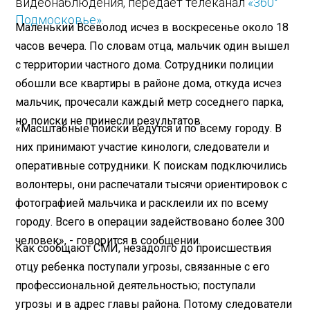
видеонаблюдения, передает телеканал
«360°
Подмосковье»
.
Маленький Всеволод исчез в воскресенье около 18
часов вечера. По словам отца, мальчик один вышел
с территории частного дома. Сотрудники полиции
обошли все квартиры в районе дома, откуда исчез
мальчик, прочесали каждый метр соседнего парка,
но поиски не принесли результатов.
«Масштабные поиски ведутся и по всему городу. В
них принимают участие кинологи, следователи и
оперативные сотрудники. К поискам подключились
волонтеры, они распечатали тысячи ориентировок с
фотографией мальчика и расклеили их по всему
городу. Всего в операции задействовано более 300
человек», - говорится в сообщении.
Как сообщают СМИ, незадолго до происшествия
отцу ребенка поступали угрозы, связанные с его
профессиональной деятельностью; поступали
угрозы и в адрес главы района. Потому следователи