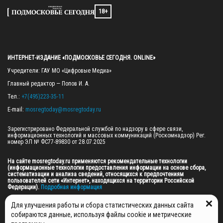
18+
ИНТЕРНЕТ-ИЗДАНИЕ «ПОДМОСКОВЬЕ СЕГОДНЯ. ONLINE»
Учредители: ГАУ МО «Цифровые Медиа»

Главный редактор — Попов И. А.

Тел.: 
+7(495)223-35-11
E-mail: 
mosregtoday@mosregtoday.ru
Зарегистрировано Федеральной службой по надзору в сфере связи, 
информационных технологий и массовых коммуникаций (Роскомнадзор) Рег. 
номер ЭЛ № ФС77-89830 от 28.07.2025

На сайте mosregtoday.ru применяются рекомендательные технологии 
(информационные технологии предоставления информации на основе сбора, 
систематизации и анализа сведений, относящихся к предпочтениям 
пользователей сети «Интернет», находящихся на территории Российской 
Федерации).
 Подробная информация
© 2026 ПРАВА НА ВСЕ МАТЕРИАЛЫ САЙТА ПРИНАДЛЕЖАТ ГАУ МО "ЦИФРОВЫЕ 
Для улучшения работы и сбора статистических данных сайта
МЕДИА" (ОГРН: 1255000059467).
собираются данные, используя файлы cookie и метрические