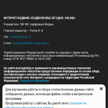
ИНТЕРНЕТ-ИЗДАНИЕ «ПОДМОСКОВЬЕ СЕГОДНЯ. ONLINE»
Учредители: ГАУ МО «Цифровые Медиа»

Главный редактор — Попов И. А.

Тел.: 
+7(495)223-35-11
E-mail: 
mosregtoday@mosregtoday.ru
Зарегистрировано Федеральной службой по надзору в сфере связи, 
информационных технологий и массовых коммуникаций (Роскомнадзор) Рег. 
номер ЭЛ № ФС77-89830 от 28.07.2025

На сайте mosregtoday.ru применяются рекомендательные технологии 
(информационные технологии предоставления информации на основе сбора, 
систематизации и анализа сведений, относящихся к предпочтениям 
пользователей сети «Интернет», находящихся на территории Российской 
Федерации).
 Подробная информация
© 2026 ПРАВА НА ВСЕ МАТЕРИАЛЫ САЙТА ПРИНАДЛЕЖАТ ГАУ МО "ЦИФРОВЫЕ 
Для улучшения работы и сбора статистических данных сайта
МЕДИА" (ОГРН: 1255000059467).
собираются данные, используя файлы cookie и метрические
программы.
Продолжая работу с сайтом, Вы даете свое
согласие на
ПОЛИТИКА ОБРАБОТКИ И ЗАЩИТЫ ПЕРСОНАЛЬНЫХ ДАННЫХ
обработку персональных данных
,