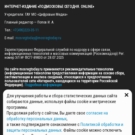
ИНТЕРНЕТ-ИЗДАНИЕ «ПОДМОСКОВЬЕ СЕГОДНЯ. ONLINE»
Учредители: ГАУ МО «Цифровые Медиа»

Главный редактор — Попов И. А.

Тел.: 
+7(495)223-35-11
E-mail: 
mosregtoday@mosregtoday.ru
Зарегистрировано Федеральной службой по надзору в сфере связи, 
информационных технологий и массовых коммуникаций (Роскомнадзор) Рег. 
номер ЭЛ № ФС77-89830 от 28.07.2025

На сайте mosregtoday.ru применяются рекомендательные технологии 
(информационные технологии предоставления информации на основе сбора, 
систематизации и анализа сведений, относящихся к предпочтениям 
пользователей сети «Интернет», находящихся на территории Российской 
Федерации).
 Подробная информация
© 2026 ПРАВА НА ВСЕ МАТЕРИАЛЫ САЙТА ПРИНАДЛЕЖАТ ГАУ МО "ЦИФРОВЫЕ 
Для улучшения работы и сбора статистических данных сайта
МЕДИА" (ОГРН: 1255000059467).
собираются данные, используя файлы cookie и метрические
программы.
Продолжая работу с сайтом, Вы даете свое
согласие на
ПОЛИТИКА ОБРАБОТКИ И ЗАЩИТЫ ПЕРСОНАЛЬНЫХ ДАННЫХ
обработку персональных данных
,
НОВОСТИ
а также подтверждаете ознакомление с
Политикой обработки и
ГАЗЕТЫ
защиты персональных данных
. Файлы cookie можно отключить