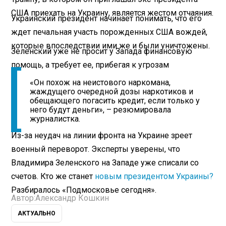
США приехать на Украину, является жестом отчаяния.
Украинский президент начинает понимать, что его
ждет печальная участь порожденных США вождей,
которые впоследствии ими же и были уничтожены.
Зеленский уже не просит у Запада финансовую
помощь, а требует ее, прибегая к угрозам
«Он похож на неистового наркомана,
жаждущего очередной дозы наркотиков и
обещающего погасить кредит, если только у
него будут деньги», – резюмировала
журналистка.
Из-за неудач на линии фронта на Украине зреет
военный переворот. Эксперты уверены, что
Владимира Зеленского на Западе уже списали со
счетов. Кто же станет
новым президентом Украины?
Разбиралось «Подмосковье сегодня».
Автор:
Александр Кошкин
АКТУАЛЬНО