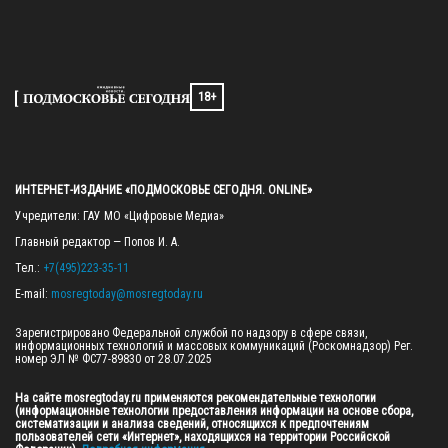
18+
ИНТЕРНЕТ-ИЗДАНИЕ «ПОДМОСКОВЬЕ СЕГОДНЯ. ONLINE»
Учредители: ГАУ МО «Цифровые Медиа»

Главный редактор — Попов И. А.

Тел.: 
+7(495)223-35-11
E-mail: 
mosregtoday@mosregtoday.ru
Зарегистрировано Федеральной службой по надзору в сфере связи, 
информационных технологий и массовых коммуникаций (Роскомнадзор) Рег. 
номер ЭЛ № ФС77-89830 от 28.07.2025

На сайте mosregtoday.ru применяются рекомендательные технологии 
(информационные технологии предоставления информации на основе сбора, 
систематизации и анализа сведений, относящихся к предпочтениям 
пользователей сети «Интернет», находящихся на территории Российской 