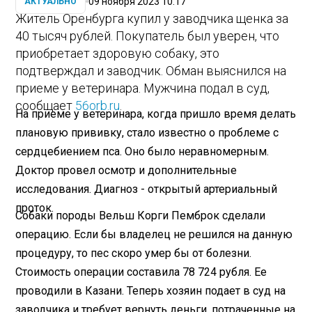
09 ноября 2023 10:17
АКТУАЛЬНО
Житель Оренбурга купил у заводчика щенка за
40 тысяч рублей. Покупатель был уверен, что
приобретает здоровую собаку, это
подтверждал и заводчик. Обман выяснился на
приеме у ветеринара. Мужчина подал в суд,
сообщает
56orb.ru
.
На приеме у ветеринара, когда пришло время делать
плановую прививку, стало известно о проблеме с
сердцебиением пса. Оно было неравномерным.
Доктор провел осмотр и дополнительные
исследования. Диагноз - открытый артериальный
проток.
Собаки породы Вельш Корги Пемброк сделали
операцию. Если бы владелец не решился на данную
процедуру, то пес скоро умер бы от болезни.
Стоимость операции составила 78 724 рубля. Ее
проводили в Казани. Теперь хозяин подает в суд на
заводчика и требует вернуть деньги, потраченные на