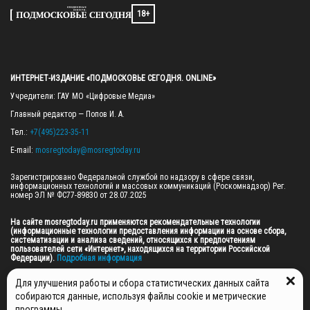
18+
ИНТЕРНЕТ-ИЗДАНИЕ «ПОДМОСКОВЬЕ СЕГОДНЯ. ONLINE»
Учредители: ГАУ МО «Цифровые Медиа»

Главный редактор — Попов И. А.

Тел.: 
+7(495)223-35-11
E-mail: 
mosregtoday@mosregtoday.ru
Зарегистрировано Федеральной службой по надзору в сфере связи, 
информационных технологий и массовых коммуникаций (Роскомнадзор) Рег. 
номер ЭЛ № ФС77-89830 от 28.07.2025

На сайте mosregtoday.ru применяются рекомендательные технологии 
(информационные технологии предоставления информации на основе сбора, 
систематизации и анализа сведений, относящихся к предпочтениям 
пользователей сети «Интернет», находящихся на территории Российской 
Федерации).
 Подробная информация
© 2026 ПРАВА НА ВСЕ МАТЕРИАЛЫ САЙТА ПРИНАДЛЕЖАТ ГАУ МО "ЦИФРОВЫЕ 
Для улучшения работы и сбора статистических данных сайта
МЕДИА" (ОГРН: 1255000059467).
собираются данные, используя файлы cookie и метрические
программы.