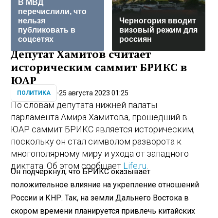
В МВД
перечислили, что
нельзя
Черногория вводит
публиковать в
визовый режим для
соцсетях
россиян
Депутат Хамитов считает
историческим саммит БРИКС в
ЮАР
25 августа 2023 01:25
ПОЛИТИКА
По словам депутата нижней палаты
парламента Амира Хамитова, прошедший в
ЮАР саммит БРИКС является историческим,
поскольку он стал символом разворота к
многополярному миру и ухода от западного
диктата. Об этом сообщает
Life.ru
.
Он подчеркнул, что БРИКС оказывает
положительное влияние на укрепление отношений
России и КНР. Так, на земли Дальнего Востока в
скором времени планируется привлечь китайских