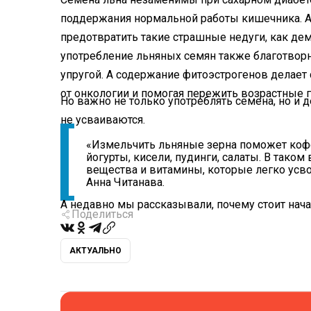
поддержания нормальной работы кишечника. А
предотвратить такие страшные недуги, как де
употребление льняных семян также благотворно
упругой. А содержание фитоэстрогенов делае
от онкологии и помогая пережить возрастные
Но важно не только употреблять семена, но и 
не усваиваются.
«Измельчить льняные зерна поможет коф
йогурты, кисели, пудинги, салаты. В тако
вещества и витамины, которые легко усво
Анна Читанава.
А недавно мы рассказывали, почему стоит нач
Поделиться
АКТУАЛЬНО