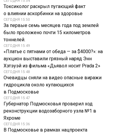
СЕГОДНЯ 15:54
Токсиколог раскрыл пугающий факт
о влиянии аскорбинки на здоровье
СЕГОДНЯ 15:50
За первые семь месяцев года под землей
было проложено почти 15 километров
тоннелей.
СЕГОДНЯ 15:49
«Платье с пятнами от обеда — за $4000?»: на
аукцион выставили грязный наряд Энн
Хэтэуэй из фильма «Дьявол носит Prada 2»
СЕГОДНЯ 15:48
Очевидцы сняли на видео опасные виражи
гидроцикла около купающихся
в Подмосковье
СЕГОДНЯ 15:47
Губернатор Подмосковья проверил ход
реконструкции водозаборного узла №1 в
Яхроме
СЕГОДНЯ 15:36
В Подмосковье в рамках нацпроекта