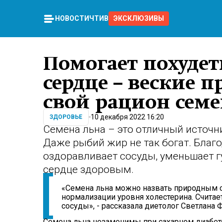
НОВОСТИ
ЧТИВО
ЭКСКЛЮЗИВЫ
Помогает похудет
сердце – веские 
свой рацион семе
10 декабря 2022 16:20
ЗДОРОВЬЕ
Семена льна – это отличный источн
Даже рыбий жир не так богат. Благ
оздоравливает сосуды, уменьшает г
сердце здоровым.
«Семена льна можно назвать природным с
нормализации уровня холестерина. Считает
сосуды», - рассказала диетолог Светлана Ф
Семена льна незаменимы при сахарном диабет