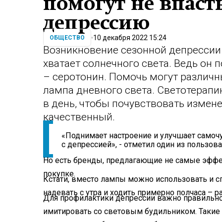
помогут не впас
депрессию
10 декабря 2022 15:24
ОБЩЕСТВО
Возникновение сезонной депрессии 
хватает солнечного света. Ведь он
– серотонин. Помочь могут различ
лампа дневного света. Светотерапи
в день, чтобы почувствовать измене
качественный.
«Поднимает настроение и улучшает самоч
с депрессией», - отметил один из пользов
Но есть бренды, предлагающие не самые эффе
покупке.
Кстати, вместо лампы можно использовать и с
надевать с утра и ходить примерно полчаса – р
Для профилактики депрессии важно правильно 
имитировать со световым будильником. Такие