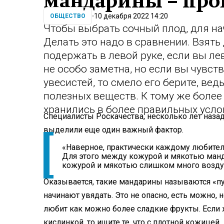
мандарины – про
10 декабря 2022 14:20
ОБЩЕСТВО
Чтобы выбрать сочный плод, для нач
Делать это надо в сравнении. Взять
подержать в левой руке, если вы ле
не особо заметна, но если вы чувст
увесистей, то смело его берите, ведь
полезных веществ. К тому же боле
хранились в более правильных усло
Специалисты Роскачества, несколько лет наз
выделили еще один важный фактор.
«Наверное, практически каждому любител
Для этого между кожурой и мякотью ман
кожурой и мякотью слишком много воздуха
Оказывается, такие мандарины называются «пух
начинают увядать. Это не опасно, есть можно, 
любит как можно более сладкие фрукты. Если 
кислинкой, то ищите те, что с плотной кожицей.