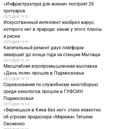
«Инфраструктура для жизни» построят 26
тротуаров
СЕГОДНЯ 15:31
Искусственный интеллект изобрел вирус,
которого нет в природе: какие у этого плюсы
и риски
СЕГОДНЯ 15:31
Капитальный ремонт двух платформ
завершат до конца года на станции Мытищи
СЕГОДНЯ 15:23
Масштабная агропромышленная выставка
«День поля» прошла в Подмосковье
СЕГОДНЯ 15:17
Соревнования по служебному многоборью
среди кинологов прошли в ГУФСИН
Подмосковья
СЕГОДНЯ 15:14
«Вернешься в Киев без ног»: стало известно
об угрозах продюсера «Миража» Татьяне
Овсиенко